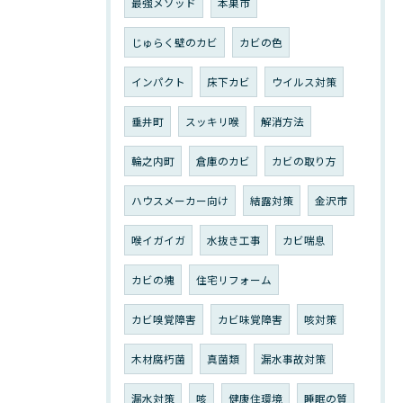
最強メソッド
本巣市
じゅらく壁のカビ
カビの色
インパクト
床下カビ
ウイルス対策
垂井町
スッキリ喉
解消方法
輪之内町
倉庫のカビ
カビの取り方
ハウスメーカー向け
結露対策
金沢市
喉イガイガ
水抜き工事
カビ喘息
カビの塊
住宅リフォーム
カビ嗅覚障害
カビ味覚障害
咳対策
木材腐朽菌
真菌類
漏水事故対策
漏水対策
咳
健康住環境
睡眠の質