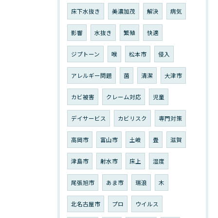
床下水抜き
美濃加茂
解決
病気
影響
水抜き
繁殖
快適
ジプトーン
喉
松本市
侵入
アレルギー問題
菌
清潔
大津市
カビ被害
クレーム対応
児童
デイサービス
カビリスク
専門対策
高岡市
富山市
土岐
畳
滋賀
津島市
射水市
床上
湿度
尾張旭市
あま市
瑞浪
木
北名古屋市
プロ
ウイルス