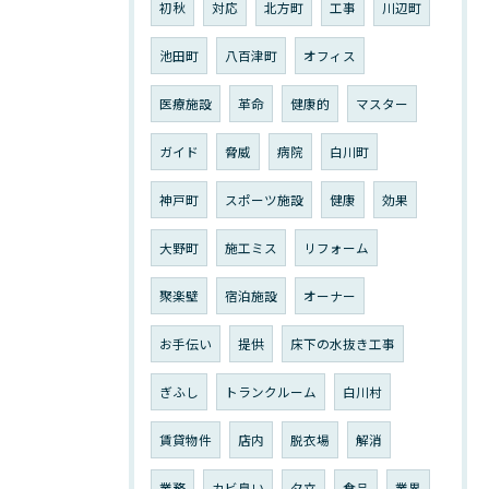
初秋
対応
北方町
工事
川辺町
池田町
八百津町
オフィス
医療施設
革命
健康的
マスター
ガイド
脅威
病院
白川町
神戸町
スポーツ施設
健康
効果
大野町
施工ミス
リフォーム
聚楽壁
宿泊施設
オーナー
お手伝い
提供
床下の水抜き工事
ぎふし
トランクルーム
白川村
賃貸物件
店内
脱衣場
解消
業務
カビ臭い
夕立
食品
業界