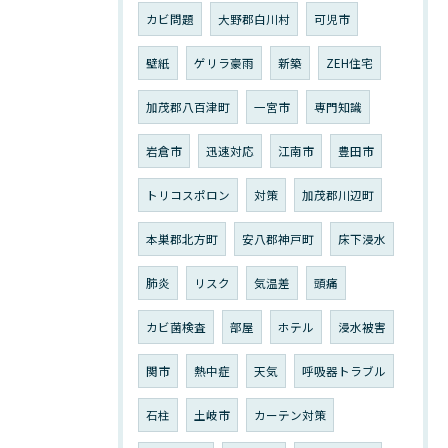
カビ問題
大野郡白川村
可児市
壁紙
ゲリラ豪雨
新築
ZEH住宅
加茂郡八百津町
一宮市
専門知識
岩倉市
迅速対応
江南市
豊田市
トリコスポロン
対策
加茂郡川辺町
本巣郡北方町
安八郡神戸町
床下浸水
肺炎
リスク
気温差
頭痛
カビ菌検査
部屋
ホテル
浸水被害
関市
熱中症
天気
呼吸器トラブル
石柱
土岐市
カーテン対策