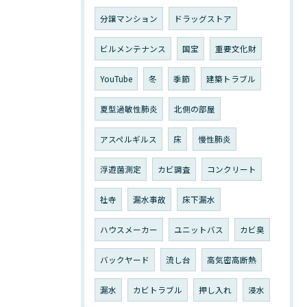
分譲マンション
ドラッグストア
ビルメンテナンス
国宝
重要文化財
YouTube
冬
季節
建築トラブル
夏型過敏性肺炎
北側の部屋
アスペルギルス
床
慢性肺炎
浮遊菌測定
カビ調査
コンクリート
社寺
漏水事故
床下漏水
ハウスメーカー
ユニットバス
カビ臭
バックヤード
流し台
高気密高断熱
漏水
カビトラブル
押し入れ
浸水