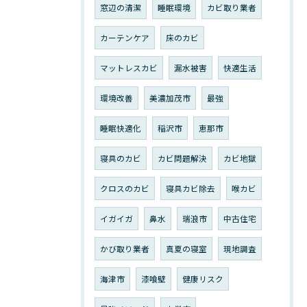
窓辺の清潔
睡眠環境
カビ取り業者
カーテンケア
床のカビ
マットレスカビ
漏水被害
快適生活
環境改善
美濃加茂市
最強
睡眠快適化
稲沢市
恵那市
寝具のカビ
カビ問題解決
カビ地獄
クロスのカビ
寝具カビ除去
喉カビ
イガイガ
鼻水
瑞浪市
中古住宅
かび取り業者
真夏の寝室
現地調査
海津市
漆喰壁
健康リスク