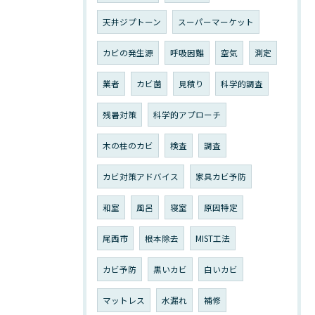
天井ジプトーン
スーパーマーケット
カビの発生源
呼吸困難
空気
測定
業者
カビ菌
見積り
科学的調査
残暑対策
科学的アプローチ
木の柱のカビ
検査
調査
カビ対策アドバイス
家具カビ予防
和室
風呂
寝室
原因特定
尾西市
根本除去
MIST工法
カビ予防
黒いカビ
白いカビ
マットレス
水漏れ
補修