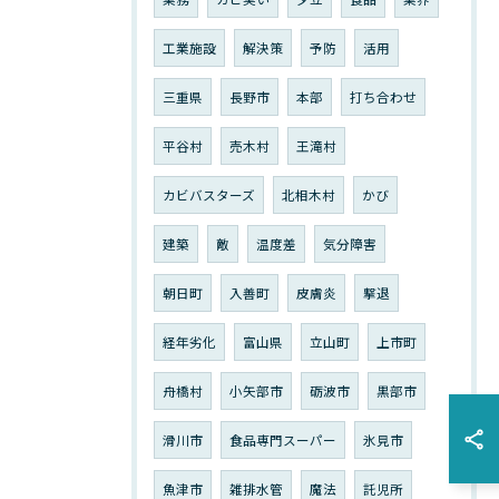
工業施設
解決策
予防
活用
三重県
長野市
本部
打ち合わせ
平谷村
売木村
王滝村
カビバスターズ
北相木村
かび
建築
敵
温度差
気分障害
朝日町
入善町
皮膚炎
撃退
経年劣化
富山県
立山町
上市町
舟橋村
小矢部市
砺波市
黒部市
滑川市
食品専門スーパー
氷見市
魚津市
雑排水管
魔法
託児所