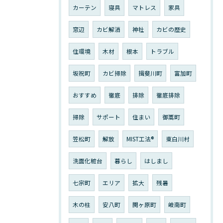
カーテン
寝具
マトレス
家具
窓辺
カビ解消
神社
カビの歴史
住環境
木材
根本
トラブル
坂祝町
カビ掃除
揖斐川町
富加町
おすすめ
徹底
排除
徹底排除
掃除
サポート
住まい
御嵩町
笠松町
解放
MIST工法®︎
東白川村
洗面化粧台
暮らし
はしまし
七宗町
エリア
拡大
残暑
木の柱
安八町
関ヶ原町
岐南町