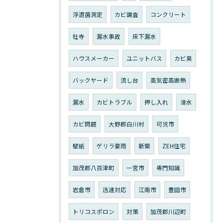
浮遊菌測定
カビ調査
コンクリート
社寺
漏水事故
床下漏水
ハウスメーカー
ユニットバス
カビ臭
バックヤード
流し台
高気密高断熱
漏水
カビトラブル
押し入れ
浸水
カビ問題
大野郡白川村
可児市
壁紙
ゲリラ豪雨
新築
ZEH住宅
加茂郡八百津町
一宮市
専門知識
岩倉市
迅速対応
江南市
豊田市
トリコスポロン
対策
加茂郡川辺町