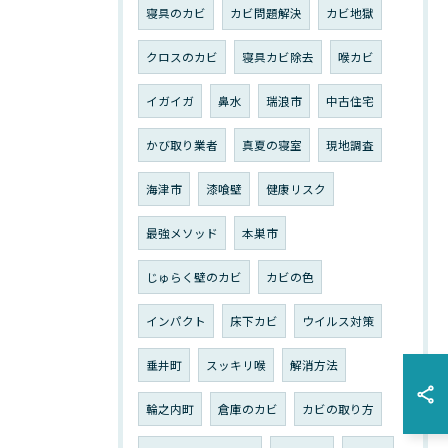
寝具のカビ
カビ問題解決
カビ地獄
クロスのカビ
寝具カビ除去
喉カビ
イガイガ
鼻水
瑞浪市
中古住宅
かび取り業者
真夏の寝室
現地調査
海津市
漆喰壁
健康リスク
最強メソッド
本巣市
じゅらく壁のカビ
カビの色
インパクト
床下カビ
ウイルス対策
垂井町
スッキリ喉
解消方法
輪之内町
倉庫のカビ
カビの取り方