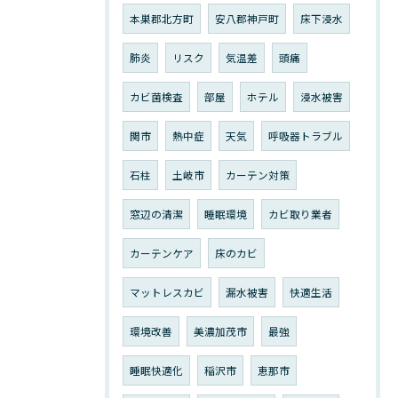
本巣郡北方町
安八郡神戸町
床下浸水
肺炎
リスク
気温差
頭痛
カビ菌検査
部屋
ホテル
浸水被害
関市
熱中症
天気
呼吸器トラブル
石柱
土岐市
カーテン対策
窓辺の清潔
睡眠環境
カビ取り業者
カーテンケア
床のカビ
マットレスカビ
漏水被害
快適生活
環境改善
美濃加茂市
最強
睡眠快適化
稲沢市
恵那市