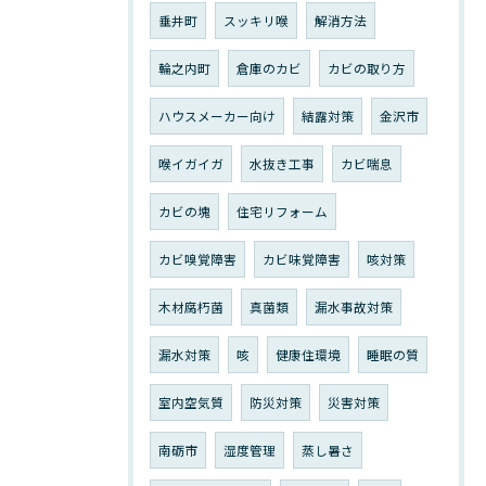
垂井町
スッキリ喉
解消方法
輪之内町
倉庫のカビ
カビの取り方
ハウスメーカー向け
結露対策
金沢市
喉イガイガ
水抜き工事
カビ喘息
カビの塊
住宅リフォーム
カビ嗅覚障害
カビ味覚障害
咳対策
木材腐朽菌
真菌類
漏水事故対策
漏水対策
咳
健康住環境
睡眠の質
室内空気質
防災対策
災害対策
南砺市
湿度管理
蒸し暑さ