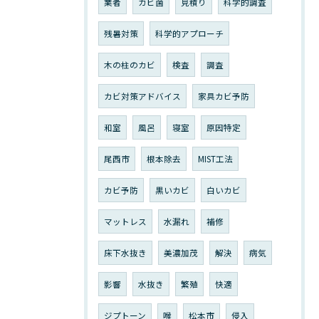
業者
カビ菌
見積り
科学的調査
残暑対策
科学的アプローチ
木の柱のカビ
検査
調査
カビ対策アドバイス
家具カビ予防
和室
風呂
寝室
原因特定
尾西市
根本除去
MIST工法
カビ予防
黒いカビ
白いカビ
マットレス
水漏れ
補修
床下水抜き
美濃加茂
解決
病気
影響
水抜き
繁殖
快適
ジプトーン
喉
松本市
侵入