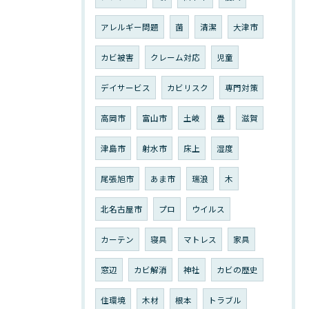
アレルギー問題
菌
清潔
大津市
カビ被害
クレーム対応
児童
デイサービス
カビリスク
専門対策
高岡市
富山市
土岐
畳
滋賀
津島市
射水市
床上
湿度
尾張旭市
あま市
瑞浪
木
北名古屋市
プロ
ウイルス
カーテン
寝具
マトレス
家具
窓辺
カビ解消
神社
カビの歴史
住環境
木材
根本
トラブル