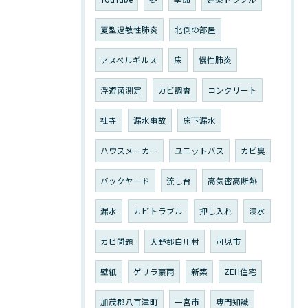
夏型過敏性肺炎
北側の部屋
アスペルギルス
床
慢性肺炎
浮遊菌測定
カビ調査
コンクリート
社寺
漏水事故
床下漏水
ハウスメーカー
ユニットバス
カビ臭
バックヤード
流し台
高気密高断熱
漏水
カビトラブル
押し入れ
浸水
カビ問題
大野郡白川村
可児市
壁紙
ゲリラ豪雨
新築
ZEH住宅
加茂郡八百津町
一宮市
専門知識