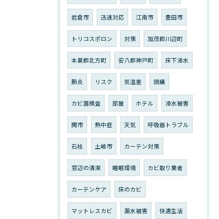
岩倉市
迅速対応
江南市
豊田市
トリコスポロン
対策
加茂郡川辺町
本巣郡北方町
安八郡神戸町
床下浸水
肺炎
リスク
気温差
頭痛
カビ菌検査
部屋
ホテル
浸水被害
関市
熱中症
天気
呼吸器トラブル
石柱
土岐市
カーテン対策
窓辺の清潔
睡眠環境
カビ取り業者
カーテンケア
床のカビ
マットレスカビ
漏水被害
快適生活