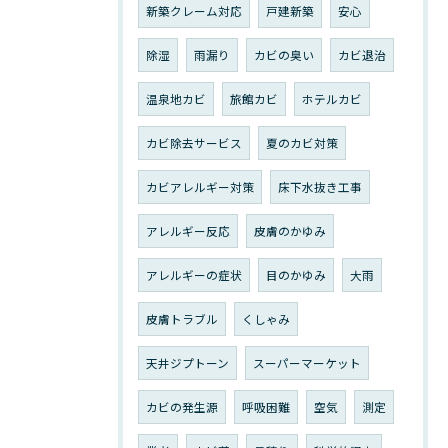
新築クレーム対応
戸建新築
安心
除湿
雨漏り
カビの臭い
カビ退治
温泉地カビ
旅館カビ
ホテルカビ
カビ除去サービス
夏のカビ対策
カビアレルギー対策
床下水抜き工事
アレルギー反応
皮膚のかゆみ
アレルギーの症状
目のかゆみ
大雨
皮膚トラブル
くしゃみ
天井ジプトーン
スーパーマーケット
カビの発生源
呼吸困難
空気
測定