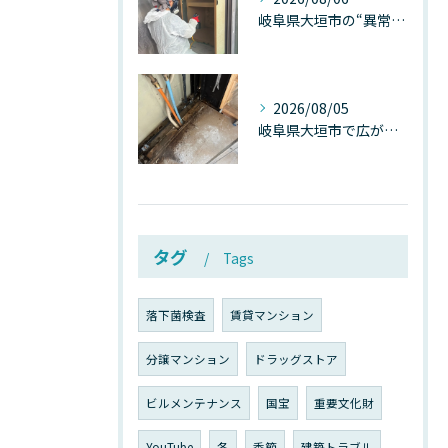
岐阜県大垣市の“異常に高い気温”が建物内部を腐らせる──深層カビが爆発的に増える本当の理由
2026/08/05
岐阜県大垣市で広がる“深層カビ汚染”──なぜ除カビが必要なのか、建物内部で起きている見えない危機
タグ
Tags
落下菌検査
賃貸マンション
分譲マンション
ドラッグストア
ビルメンテナンス
国宝
重要文化財
YouTube
冬
季節
建築トラブル