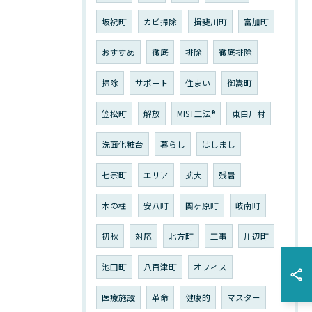
坂祝町
カビ掃除
揖斐川町
富加町
おすすめ
徹底
排除
徹底排除
掃除
サポート
住まい
御嵩町
笠松町
解放
MIST工法®︎
東白川村
洗面化粧台
暮らし
はしまし
七宗町
エリア
拡大
残暑
木の柱
安八町
関ヶ原町
岐南町
初秋
対応
北方町
工事
川辺町
池田町
八百津町
オフィス
医療施設
革命
健康的
マスター