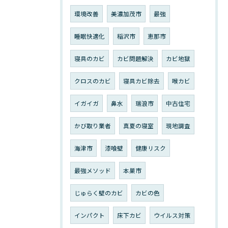
環境改善
美濃加茂市
最強
睡眠快適化
稲沢市
恵那市
寝具のカビ
カビ問題解決
カビ地獄
クロスのカビ
寝具カビ除去
喉カビ
イガイガ
鼻水
瑞浪市
中古住宅
かび取り業者
真夏の寝室
現地調査
海津市
漆喰壁
健康リスク
最強メソッド
本巣市
じゅらく壁のカビ
カビの色
インパクト
床下カビ
ウイルス対策