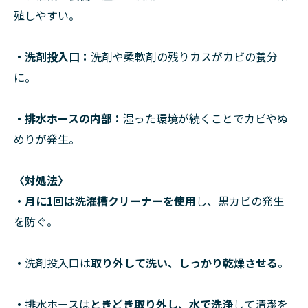
殖しやすい。
・洗剤投入口
：
洗剤や柔軟剤の残りカスがカビの養分
に。
・排水ホースの内部
：
湿った環境が続くことでカビやぬ
めりが発生。
〈対処法〉
・
月に1回は洗濯槽クリーナーを使用
し、黒カビの発生
を防ぐ。
・
洗剤投入口は
取り外して洗い、しっかり乾燥させる
。
・
排水ホースは
ときどき取り外し、水で洗浄
して清潔を