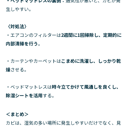
・ベッドマットレスの裏側
：
通気性が悪いと、カビが発
生しやすい。
〈対処法〉
・エアコンのフィルターは
2週間に1回掃除し、定期的に
内部清掃を行う
。
・カーテンやカーペットは
こまめに洗濯し、しっかり乾
燥
させる。
・ベッドマットレスは
時々立てかけて風通しを良くし、
除湿シートを活用
する。
＜まとめ＞
カビは、湿気の多い場所に発生しやすいだけでなく、見