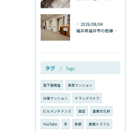
2026/08/04
福井県福井市の医療施設で広がる“見えないカビ汚染”──なぜ除カビが必須なのか、その本質を徹底解説
タグ
Tags
落下菌検査
賃貸マンション
分譲マンション
ドラッグストア
ビルメンテナンス
国宝
重要文化財
YouTube
冬
季節
建築トラブル