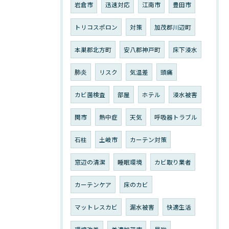
岩倉市
迅速対応
江南市
豊田市
トリコスポロン
対策
加茂郡川辺町
本巣郡北方町
安八郡神戸町
床下浸水
肺炎
リスク
気温差
頭痛
カビ菌検査
部屋
ホテル
浸水被害
関市
熱中症
天気
呼吸器トラブル
石柱
土岐市
カーテン対策
窓辺の清潔
睡眠環境
カビ取り業者
カーテンケア
床のカビ
マットレスカビ
漏水被害
快適生活