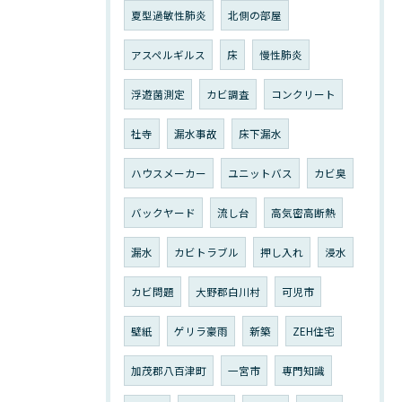
夏型過敏性肺炎
北側の部屋
アスペルギルス
床
慢性肺炎
浮遊菌測定
カビ調査
コンクリート
社寺
漏水事故
床下漏水
ハウスメーカー
ユニットバス
カビ臭
バックヤード
流し台
高気密高断熱
漏水
カビトラブル
押し入れ
浸水
カビ問題
大野郡白川村
可児市
壁紙
ゲリラ豪雨
新築
ZEH住宅
加茂郡八百津町
一宮市
専門知識