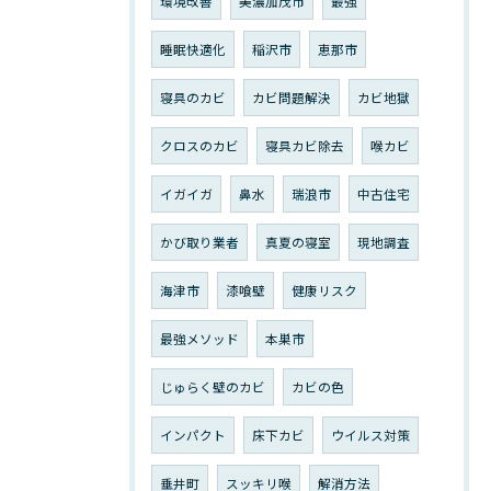
環境改善
美濃加茂市
最強
睡眠快適化
稲沢市
恵那市
寝具のカビ
カビ問題解決
カビ地獄
クロスのカビ
寝具カビ除去
喉カビ
イガイガ
鼻水
瑞浪市
中古住宅
かび取り業者
真夏の寝室
現地調査
海津市
漆喰壁
健康リスク
最強メソッド
本巣市
じゅらく壁のカビ
カビの色
インパクト
床下カビ
ウイルス対策
垂井町
スッキリ喉
解消方法