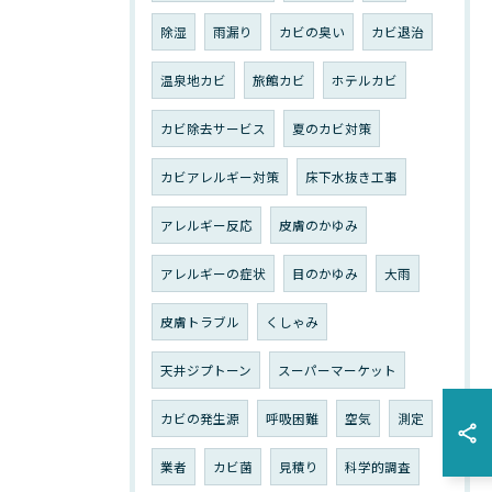
除湿
雨漏り
カビの臭い
カビ退治
温泉地カビ
旅館カビ
ホテルカビ
カビ除去サービス
夏のカビ対策
カビアレルギー対策
床下水抜き工事
アレルギー反応
皮膚のかゆみ
アレルギーの症状
目のかゆみ
大雨
皮膚トラブル
くしゃみ
天井ジプトーン
スーパーマーケット
カビの発生源
呼吸困難
空気
測定
業者
カビ菌
見積り
科学的調査