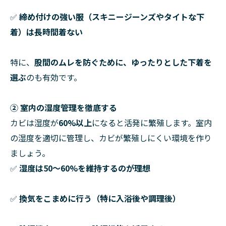
✅
締め付けの強い服（スキニージーンズやタイトな下
着）は長時間着ない
特に、
股間のムレを防ぐために、ゆったりとした下着を
選ぶ
のも有効です。
② 室内の湿度管理を徹底する
カビは湿度が
60%以上
になると活発に繁殖します。室内
の湿度を適切に管理し、カビが繁殖しにくい環境を作り
ましょう。
✅
湿度は50〜60%を維持するのが理想
✅
換気をこまめに行う（特に入浴後や調理後）