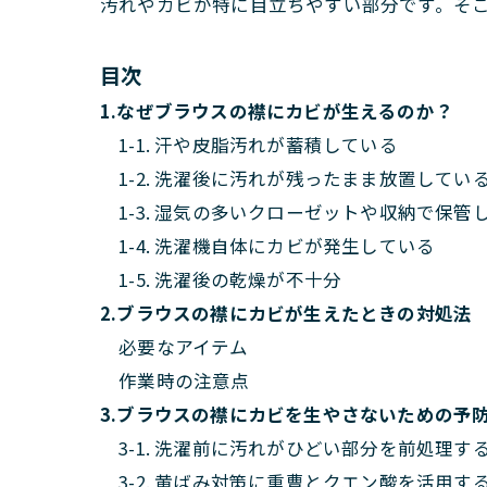
汚れやカビが特に目立ちやすい部分です。そ
目次
1.なぜブラウスの襟にカビが生えるのか？
1-1. 汗や皮脂汚れが蓄積している
1-2. 洗濯後に汚れが残ったまま放置してい
1-3. 湿気の多いクローゼットや収納で保管
1-4. 洗濯機自体にカビが発生している
1-5. 洗濯後の乾燥が不十分
2.ブラウスの襟にカビが生えたときの対処法
必要なアイテム
作業時の注意点
3.ブラウスの襟にカビを生やさないための予
3-1. 洗濯前に汚れがひどい部分を前処理す
3-2. 黄ばみ対策に重曹とクエン酸を活用す