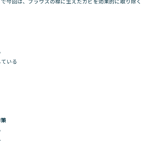
こで今回は、ブラウスの襟に生えたカビを効果的に取り除
る
している
防策
る
る