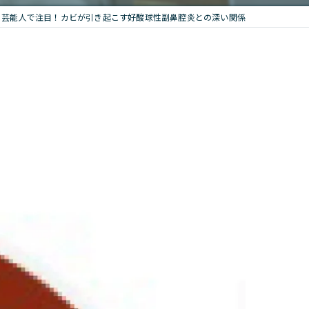
芸能人で注目！カビが引き起こす好酸球性副鼻腔炎との深い関係