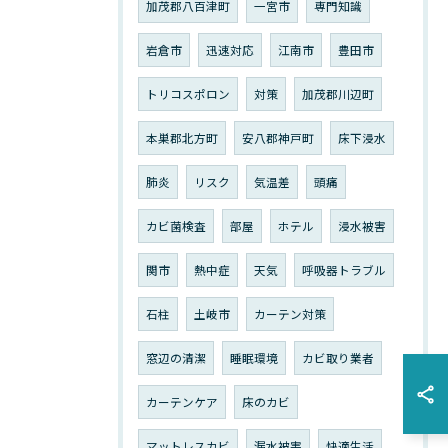
加茂郡八百津町
一宮市
専門知識
岩倉市
迅速対応
江南市
豊田市
トリコスポロン
対策
加茂郡川辺町
本巣郡北方町
安八郡神戸町
床下浸水
肺炎
リスク
気温差
頭痛
カビ菌検査
部屋
ホテル
浸水被害
関市
熱中症
天気
呼吸器トラブル
石柱
土岐市
カーテン対策
窓辺の清潔
睡眠環境
カビ取り業者
カーテンケア
床のカビ
マットレスカビ
漏水被害
快適生活