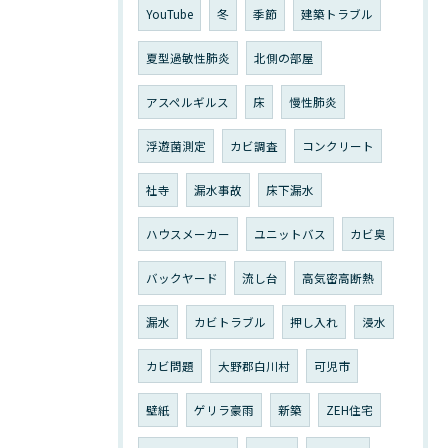
YouTube
冬
季節
建築トラブル
夏型過敏性肺炎
北側の部屋
アスペルギルス
床
慢性肺炎
浮遊菌測定
カビ調査
コンクリート
社寺
漏水事故
床下漏水
ハウスメーカー
ユニットバス
カビ臭
バックヤード
流し台
高気密高断熱
漏水
カビトラブル
押し入れ
浸水
カビ問題
大野郡白川村
可児市
壁紙
ゲリラ豪雨
新築
ZEH住宅