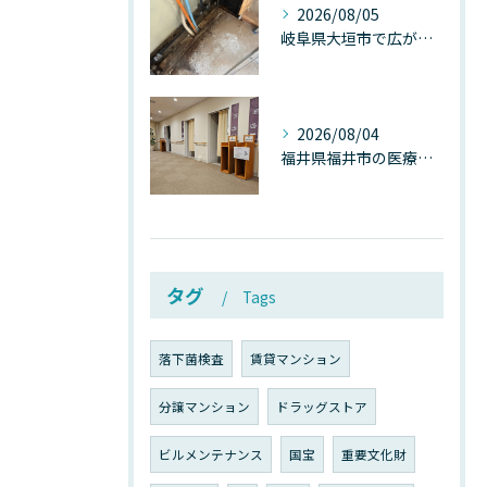
2026/08/05
岐阜県大垣市で広がる“深層カビ汚染”──なぜ除カビが必要なのか、建物内部で起きている見えない危機
2026/08/04
福井県福井市の医療施設で広がる“見えないカビ汚染”──なぜ除カビが必須なのか、その本質を徹底解説
タグ
Tags
落下菌検査
賃貸マンション
分譲マンション
ドラッグストア
ビルメンテナンス
国宝
重要文化財