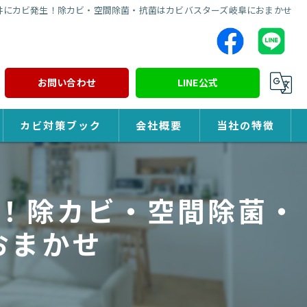
井にカビ発生！除カビ・空間除菌・抗菌はカビバスターズ岐阜におまかせ
お問い合わせ
LINE公式
カビ対策ブック
会社概要
当社の特徴
カビ対策
！除カビ・空間除菌・
除カビ
おまかせ
防カビ
カビ