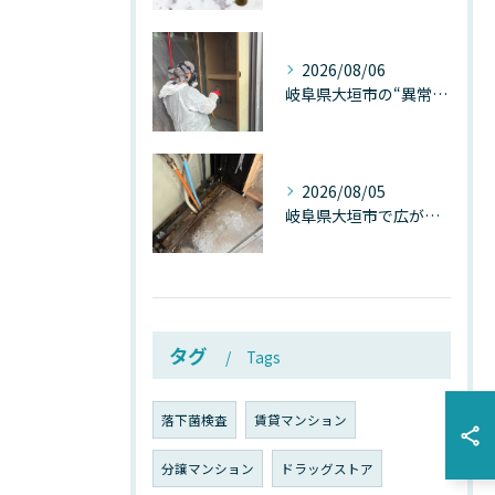
2026/08/06
岐阜県大垣市の“異常に高い気温”が建物内部を腐らせる──深層カビが爆発的に増える本当の理由
2026/08/05
岐阜県大垣市で広がる“深層カビ汚染”──なぜ除カビが必要なのか、建物内部で起きている見えない危機
タグ
Tags
落下菌検査
賃貸マンション
分譲マンション
ドラッグストア