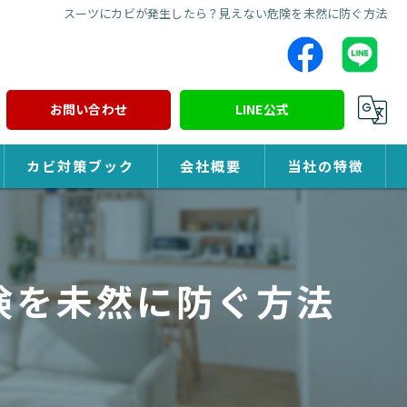
スーツにカビが発生したら？見えない危険を未然に防ぐ方法
お問い合わせ
LINE公式
カビ対策ブック
会社概要
当社の特徴
カビ対策
除カビ
険を未然に防ぐ方法
防カビ
カビ