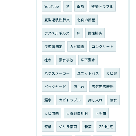
YouTube
冬
季節
建築トラブル
夏型過敏性肺炎
北側の部屋
アスペルギルス
床
慢性肺炎
浮遊菌測定
カビ調査
コンクリート
社寺
漏水事故
床下漏水
ハウスメーカー
ユニットバス
カビ臭
バックヤード
流し台
高気密高断熱
漏水
カビトラブル
押し入れ
浸水
カビ問題
大野郡白川村
可児市
壁紙
ゲリラ豪雨
新築
ZEH住宅