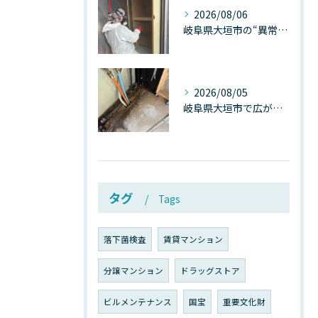
2026/08/06
岐阜県大垣市の“異常に高い気温”が建物内部を腐らせる──深層カビが爆発的に増える本当の理由
2026/08/05
岐阜県大垣市で広がる“深層カビ汚染”──なぜ除カビが必要なのか、建物内部で起きている見えない危機
タグ
Tags
落下菌検査
賃貸マンション
分譲マンション
ドラッグストア
ビルメンテナンス
国宝
重要文化財