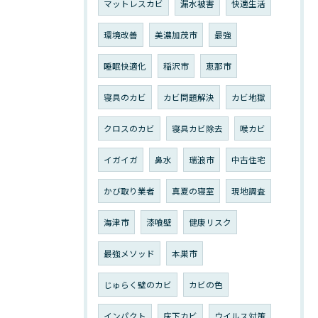
マットレスカビ
漏水被害
快適生活
環境改善
美濃加茂市
最強
睡眠快適化
稲沢市
恵那市
寝具のカビ
カビ問題解決
カビ地獄
クロスのカビ
寝具カビ除去
喉カビ
イガイガ
鼻水
瑞浪市
中古住宅
かび取り業者
真夏の寝室
現地調査
海津市
漆喰壁
健康リスク
最強メソッド
本巣市
じゅらく壁のカビ
カビの色
インパクト
床下カビ
ウイルス対策