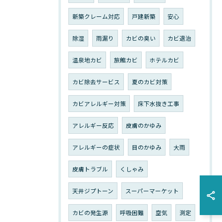
新築クレーム対応
戸建新築
安心
除湿
雨漏り
カビの臭い
カビ退治
温泉地カビ
旅館カビ
ホテルカビ
カビ除去サービス
夏のカビ対策
カビアレルギー対策
床下水抜き工事
アレルギー反応
皮膚のかゆみ
アレルギーの症状
目のかゆみ
大雨
皮膚トラブル
くしゃみ
天井ジプトーン
スーパーマーケット
カビの発生源
呼吸困難
空気
測定