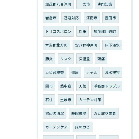
加茂郡八百津町
一宮市
専門知識
岩倉市
迅速対応
江南市
豊田市
トリコスポロン
対策
加茂郡川辺町
本巣郡北方町
安八郡神戸町
床下浸水
肺炎
リスク
気温差
頭痛
カビ菌検査
部屋
ホテル
浸水被害
関市
熱中症
天気
呼吸器トラブル
石柱
土岐市
カーテン対策
窓辺の清潔
睡眠環境
カビ取り業者
カーテンケア
床のカビ