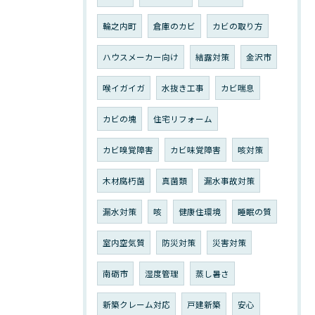
輪之内町
倉庫のカビ
カビの取り方
ハウスメーカー向け
結露対策
金沢市
喉イガイガ
水抜き工事
カビ喘息
カビの塊
住宅リフォーム
カビ嗅覚障害
カビ味覚障害
咳対策
木材腐朽菌
真菌類
漏水事故対策
漏水対策
咳
健康住環境
睡眠の質
室内空気質
防災対策
災害対策
南砺市
湿度管理
蒸し暑さ
新築クレーム対応
戸建新築
安心