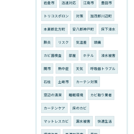
岩倉市
迅速対応
江南市
豊田市
トリコスポロン
対策
加茂郡川辺町
本巣郡北方町
安八郡神戸町
床下浸水
肺炎
リスク
気温差
頭痛
カビ菌検査
部屋
ホテル
浸水被害
関市
熱中症
天気
呼吸器トラブル
石柱
土岐市
カーテン対策
窓辺の清潔
睡眠環境
カビ取り業者
カーテンケア
床のカビ
マットレスカビ
漏水被害
快適生活