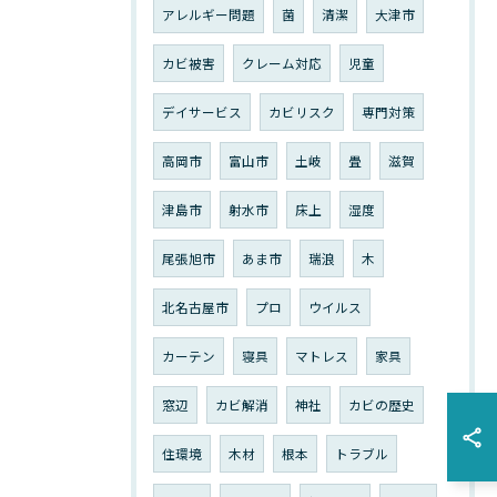
アレルギー問題
菌
清潔
大津市
カビ被害
クレーム対応
児童
デイサービス
カビリスク
専門対策
高岡市
富山市
土岐
畳
滋賀
津島市
射水市
床上
湿度
尾張旭市
あま市
瑞浪
木
北名古屋市
プロ
ウイルス
カーテン
寝具
マトレス
家具
窓辺
カビ解消
神社
カビの歴史
住環境
木材
根本
トラブル