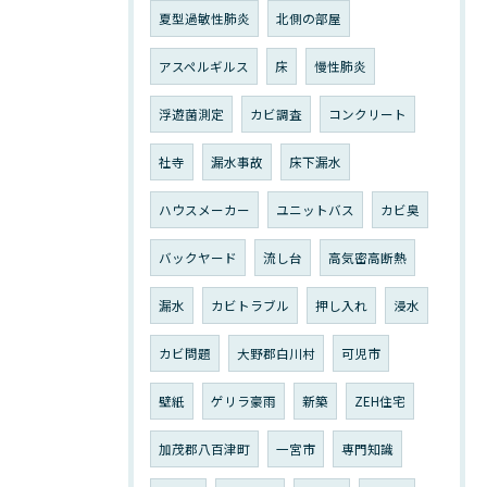
夏型過敏性肺炎
北側の部屋
アスペルギルス
床
慢性肺炎
浮遊菌測定
カビ調査
コンクリート
社寺
漏水事故
床下漏水
ハウスメーカー
ユニットバス
カビ臭
バックヤード
流し台
高気密高断熱
漏水
カビトラブル
押し入れ
浸水
カビ問題
大野郡白川村
可児市
壁紙
ゲリラ豪雨
新築
ZEH住宅
加茂郡八百津町
一宮市
専門知識