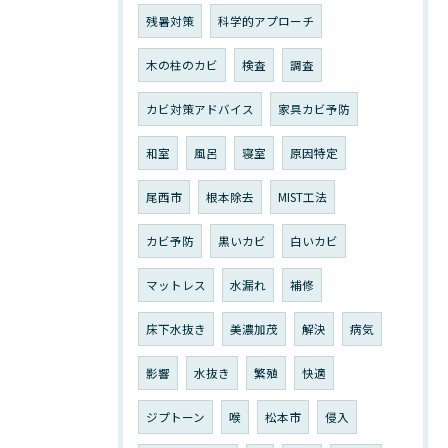
残暑対策
科学的アプローチ
木の柱のカビ
検査
調査
カビ対策アドバイス
家具カビ予防
和室
風呂
寝室
原因特定
尾西市
根本除去
MIST工法
カビ予防
黒いカビ
白いカビ
マットレス
水漏れ
補修
床下水抜き
美濃加茂
解決
病気
影響
水抜き
繁殖
快適
ジプトーン
喉
松本市
侵入