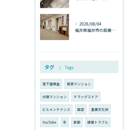
2026/08/04
福井県福井市の医療施設で広がる“見えないカビ汚染”──なぜ除カビが必須なのか、その本質を徹底解説
タグ
Tags
落下菌検査
賃貸マンション
分譲マンション
ドラッグストア
ビルメンテナンス
国宝
重要文化財
YouTube
冬
季節
建築トラブル