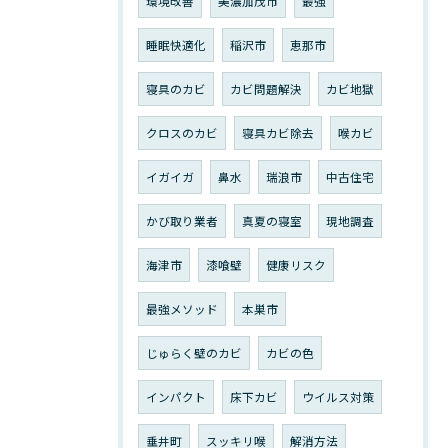
環境改善
美濃加茂市
最強
睡眠快適化
稲沢市
恵那市
寝具のカビ
カビ問題解決
カビ地獄
クロスのカビ
寝具カビ除去
喉カビ
イガイガ
鼻水
瑞浪市
中古住宅
かび取り業者
真夏の寝室
現地調査
海津市
漆喰壁
健康リスク
最強メソッド
本巣市
じゅらく壁のカビ
カビの色
インパクト
床下カビ
ウイルス対策
垂井町
スッキリ喉
解消方法