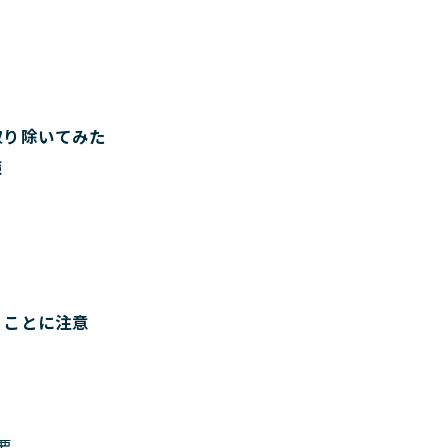
取り除いてみた
策
ることに注意
要