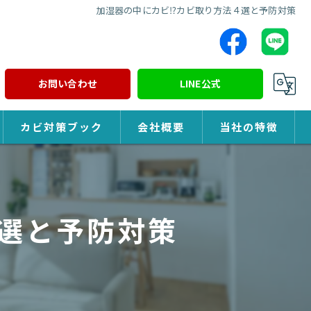
加湿器の中にカビ⁉カビ取り方法４選と予防対策
お問い合わせ
LINE公式
カビ対策ブック
会社概要
当社の特徴
カビ対策
除カビ
選と予防対策
防カビ
カビ