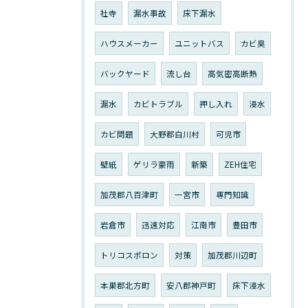
社寺
漏水事故
床下漏水
ハウスメーカー
ユニットバス
カビ臭
バックヤード
流し台
高気密高断熱
漏水
カビトラブル
押し入れ
浸水
カビ問題
大野郡白川村
可児市
壁紙
ゲリラ豪雨
新築
ZEH住宅
加茂郡八百津町
一宮市
専門知識
岩倉市
迅速対応
江南市
豊田市
トリコスポロン
対策
加茂郡川辺町
本巣郡北方町
安八郡神戸町
床下浸水