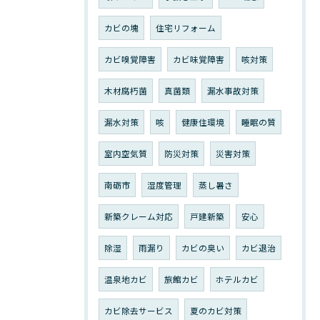
カビの塊
住宅リフォーム
カビ嗅覚障害
カビ味覚障害
咳対策
木材腐朽菌
真菌類
漏水事故対策
漏水対策
咳
健康住環境
睡眠の質
室内空気質
防災対策
災害対策
南砺市
湿度管理
蒸し暑さ
新築クレーム対応
戸建新築
安心
除湿
雨漏り
カビの臭い
カビ退治
温泉地カビ
旅館カビ
ホテルカビ
カビ除去サービス
夏のカビ対策