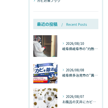
カビ対策ブック
最近の投稿
Recent Posts
2026/08/10
岐阜県岐阜市の“灼熱気温”が建物内部を崩壊させる──深層カビが静かに家を蝕む温度差ショックの真実
2026/08/08
岐阜県多治見市の“異常な高温”が建物内部を破壊する──深層カビが急増する危険な温度差の正体
2026/08/07
お風呂の天井にカビが生えたら要注意！2026年8月の猛暑・高湿度で急増する浴室カビの原因と正しい対策