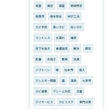
和室
風呂
寝室
原因特定
尾西市
根本除去
MIST工法
カビ予防
黒いカビ
白いカビ
マットレス
水漏れ
補修
床下水抜き
美濃加茂
解決
病気
影響
水抜き
繁殖
快適
ジプトーン
喉
松本市
侵入
アレルギー問題
菌
清潔
大津市
カビ被害
クレーム対応
児童
デイサービス
カビリスク
専門対策