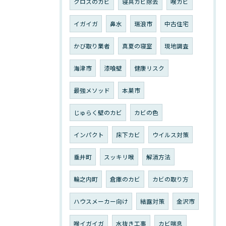
クロスのカビ
寝具カビ除去
喉カビ
イガイガ
鼻水
瑞浪市
中古住宅
かび取り業者
真夏の寝室
現地調査
海津市
漆喰壁
健康リスク
最強メソッド
本巣市
じゅらく壁のカビ
カビの色
インパクト
床下カビ
ウイルス対策
垂井町
スッキリ喉
解消方法
輪之内町
倉庫のカビ
カビの取り方
ハウスメーカー向け
結露対策
金沢市
喉イガイガ
水抜き工事
カビ喘息