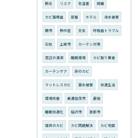
肺炎
リスク
気温差
頭痛
カビ菌検査
部屋
ホテル
浸水被害
関市
熱中症
天気
呼吸器トラブル
石柱
土岐市
カーテン対策
窓辺の清潔
睡眠環境
カビ取り業者
カーテンケア
床のカビ
マットレスカビ
漏水被害
快適生活
環境改善
美濃加茂市
最強
睡眠快適化
稲沢市
恵那市
寝具のカビ
カビ問題解決
カビ地獄