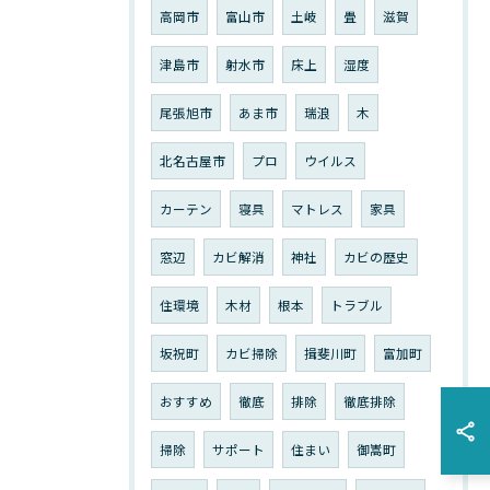
高岡市
富山市
土岐
畳
滋賀
津島市
射水市
床上
湿度
尾張旭市
あま市
瑞浪
木
北名古屋市
プロ
ウイルス
カーテン
寝具
マトレス
家具
窓辺
カビ解消
神社
カビの歴史
住環境
木材
根本
トラブル
坂祝町
カビ掃除
揖斐川町
富加町
おすすめ
徹底
排除
徹底排除
掃除
サポート
住まい
御嵩町