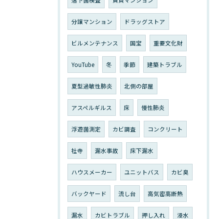
落下菌検査
賃貸マンション
分譲マンション
ドラッグストア
ビルメンテナンス
国宝
重要文化財
YouTube
冬
季節
建築トラブル
夏型過敏性肺炎
北側の部屋
アスペルギルス
床
慢性肺炎
浮遊菌測定
カビ調査
コンクリート
社寺
漏水事故
床下漏水
ハウスメーカー
ユニットバス
カビ臭
バックヤード
流し台
高気密高断熱
漏水
カビトラブル
押し入れ
浸水