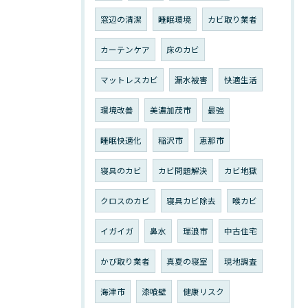
窓辺の清潔
睡眠環境
カビ取り業者
カーテンケア
床のカビ
マットレスカビ
漏水被害
快適生活
環境改善
美濃加茂市
最強
睡眠快適化
稲沢市
恵那市
寝具のカビ
カビ問題解決
カビ地獄
クロスのカビ
寝具カビ除去
喉カビ
イガイガ
鼻水
瑞浪市
中古住宅
かび取り業者
真夏の寝室
現地調査
海津市
漆喰壁
健康リスク