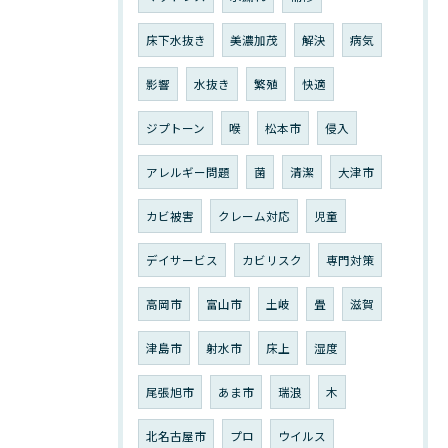
床下水抜き
美濃加茂
解決
病気
影響
水抜き
繁殖
快適
ジプトーン
喉
松本市
侵入
アレルギー問題
菌
清潔
大津市
カビ被害
クレーム対応
児童
デイサービス
カビリスク
専門対策
高岡市
富山市
土岐
畳
滋賀
津島市
射水市
床上
湿度
尾張旭市
あま市
瑞浪
木
北名古屋市
プロ
ウイルス