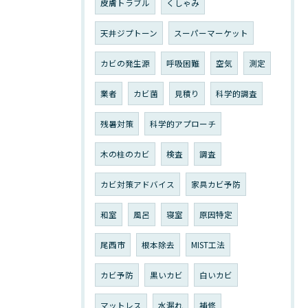
皮膚トラブル
くしゃみ
天井ジプトーン
スーパーマーケット
カビの発生源
呼吸困難
空気
測定
業者
カビ菌
見積り
科学的調査
残暑対策
科学的アプローチ
木の柱のカビ
検査
調査
カビ対策アドバイス
家具カビ予防
和室
風呂
寝室
原因特定
尾西市
根本除去
MIST工法
カビ予防
黒いカビ
白いカビ
マットレス
水漏れ
補修