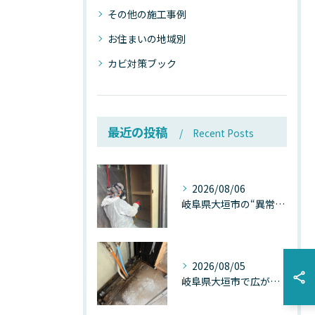
その他の施工事例
お住まいの地域別
カビ対策ブック
最近の投稿
Recent Posts
2026/08/06
岐阜県大垣市の“異常に高い気温”が建物内部を腐らせる──深層カビが爆発的に増える本当の理由
2026/08/05
岐阜県大垣市で広がる“深層カビ汚染”──なぜ除カビが必要なのか、建物内部で起きている見えない危機