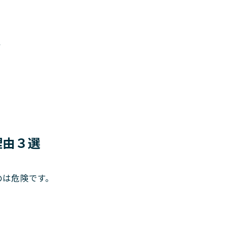
ト
理由３選
のは危険です。