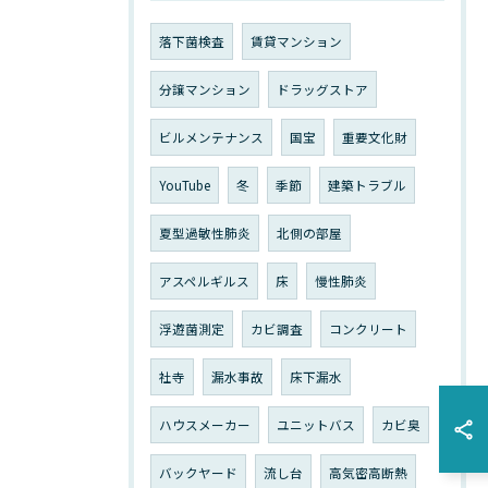
落下菌検査
賃貸マンション
分譲マンション
ドラッグストア
ビルメンテナンス
国宝
重要文化財
YouTube
冬
季節
建築トラブル
夏型過敏性肺炎
北側の部屋
アスペルギルス
床
慢性肺炎
浮遊菌測定
カビ調査
コンクリート
社寺
漏水事故
床下漏水
ハウスメーカー
ユニットバス
カビ臭
バックヤード
流し台
高気密高断熱