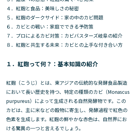
４．紅麴と食品：美味しさの秘密
５．紅麴のダークサイド：家の中のカビ問題
６．カビとの戦い：家庭でできる予防策
７．プロによるカビ対策：カビバスターズ岐阜の紹介
８．紅麴と共生する未来：カビとの上手な付き合い方
１．紅麴って何？：基本知識の紹介
紅麴（こうじ）とは、東アジアの伝統的な発酵食品製造
において長い歴史を持つ、特定の種類のカビ（Monascus
purpureus）によって生成される自然発酵物です。この
カビは、主に米などの穀物に寄生し、発酵過程で紅色の
色素を生成します。紅麴の鮮やかな赤色は、自然界にお
ける驚異の一つと言えるでしょう。