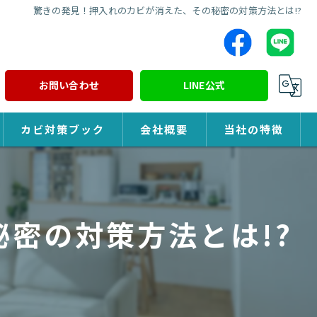
驚きの発見！押入れのカビが消えた、その秘密の対策方法とは!?
お問い合わせ
LINE公式
カビ対策ブック
会社概要
当社の特徴
カビ対策
除カビ
密の対策方法とは!?
防カビ
カビ