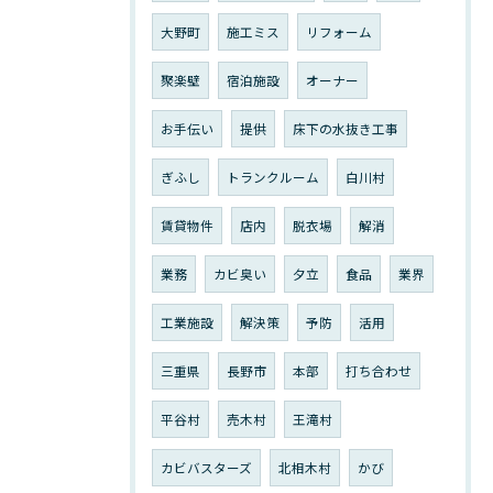
大野町
施工ミス
リフォーム
聚楽壁
宿泊施設
オーナー
お手伝い
提供
床下の水抜き工事
ぎふし
トランクルーム
白川村
賃貸物件
店内
脱衣場
解消
業務
カビ臭い
夕立
食品
業界
工業施設
解決策
予防
活用
三重県
長野市
本部
打ち合わせ
平谷村
売木村
王滝村
カビバスターズ
北相木村
かび