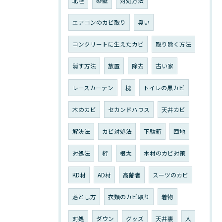
北陸
砂壁
対処方法
エアコンのカビ取り
臭い
コンクリートに生えたカビ
取り除く方法
消す方法
放置
除去
古い家
レースカーテン
枕
トイレの黒カビ
木のカビ
セカンドハウス
天井カビ
解決法
カビ対処法
下駄箱
団地
対処法
桁
根太
木材のカビ対策
KD材
AD材
高齢者
スーツのカビ
落とし方
衣類のカビ取り
着物
対処
ダウン
グッズ
天井裏
人