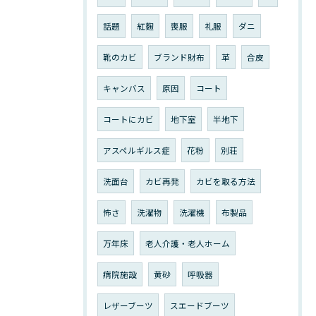
話題
紅麴
喪服
礼服
ダニ
靴のカビ
ブランド財布
革
合皮
キャンバス
原因
コート
コートにカビ
地下室
半地下
アスペルギルス症
花粉
別荘
洗面台
カビ再発
カビを取る方法
怖さ
洗濯物
洗濯機
布製品
万年床
老人介護・老人ホーム
病院施設
黄砂
呼吸器
レザーブーツ
スエードブーツ