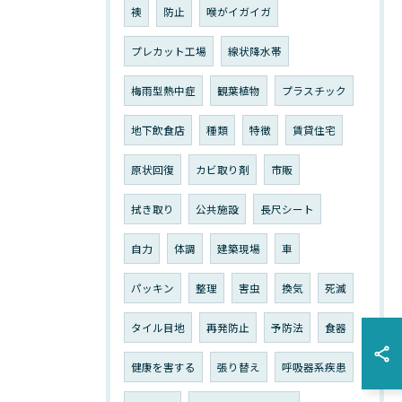
襖
防止
喉がイガイガ
プレカット工場
線状降水帯
梅雨型熱中症
観葉植物
プラスチック
地下飲食店
種類
特徴
賃貸住宅
原状回復
カビ取り剤
市販
拭き取り
公共施設
長尺シート
自力
体調
建築現場
車
パッキン
整理
害虫
換気
死滅
タイル目地
再発防止
予防法
食器
健康を害する
張り替え
呼吸器系疾患