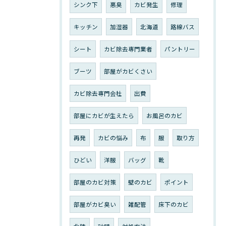
シンク下
悪臭
カビ発生
修理
キッチン
加湿器
北海道
路線バス
シート
カビ除去専門業者
パントリー
ブーツ
部屋がカビくさい
カビ除去専門会社
出費
部屋にカビが生えたら
お風呂のカビ
再発
カビの悩み
布
服
取り方
ひどい
洋服
バッグ
靴
部屋のカビ対策
壁のカビ
ポイント
部屋がカビ臭い
雑配管
床下のカビ