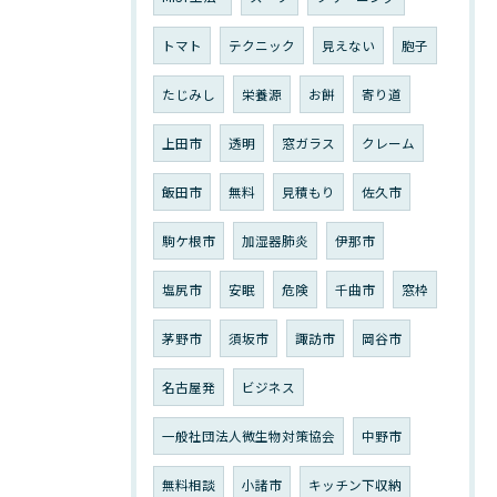
トマト
テクニック
見えない
胞子
たじみし
栄養源
お餅
寄り道
上田市
透明
窓ガラス
クレーム
飯田市
無料
見積もり
佐久市
駒ケ根市
加湿器肺炎
伊那市
塩尻市
安眠
危険
千曲市
窓枠
茅野市
須坂市
諏訪市
岡谷市
名古屋発
ビジネス
一般社団法人微生物対策協会
中野市
無料相談
小諸市
キッチン下収納