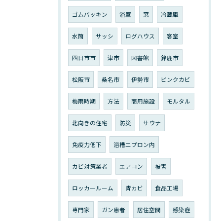
ゴムパッキン
浴室
窓
冷蔵庫
水筒
サッシ
ログハウス
客室
四日市市
津市
図書館
鈴鹿市
松阪市
桑名市
伊勢市
ピンクカビ
梅雨時期
方法
商用施設
モルタル
北向きの住宅
防災
サウナ
免疫力低下
浴槽エプロン内
カビ対策業者
エアコン
被害
ロッカールーム
青カビ
食品工場
専門家
ガン患者
居住空間
感染症