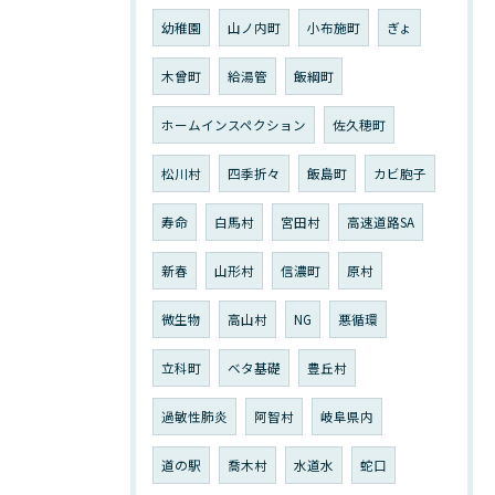
幼稚園
山ノ内町
小布施町
ぎょ
木曾町
給湯管
飯綱町
ホームインスペクション
佐久穂町
松川村
四季折々
飯島町
カビ胞子
寿命
白馬村
宮田村
高速道路SA
新春
山形村
信濃町
原村
微生物
高山村
NG
悪循環
立科町
ベタ基礎
豊丘村
過敏性肺炎
阿智村
岐阜県内
道の駅
喬木村
水道水
蛇口