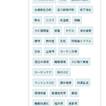
本巣郡北方町
安八郡神戸町
床下浸水
肺炎
リスク
気温差
頭痛
カビ菌検査
部屋
ホテル
浸水被害
関市
熱中症
天気
呼吸器トラブル
石柱
土岐市
カーテン対策
窓辺の清潔
睡眠環境
カビ取り業者
カーテンケア
床のカビ
マットレスカビ
漏水被害
快適生活
環境改善
美濃加茂市
最強
睡眠快適化
稲沢市
恵那市