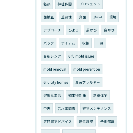
名品
神社仏閣
プロジェクト
菌検査
重要性
真菌
1年中
環境
アプローチ
ひよう
黒かび
白かび
バック
アイテム
収納
一掃
台所シンク
Gifu mold issues
mold removal
mold prevention
Gifu city homes
真菌アレルギー
健康な生活
微生物対策
新築住宅
中古
含水率調査
建物メンテナンス
専門家アドバイス
居住環境
子供部屋