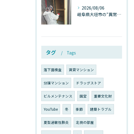
2026/08/06
岐阜県大垣市の“異常に高い気温”が建物内部を腐らせる──深層カビが爆発的に増える本当の理由
タグ
Tags
落下菌検査
賃貸マンション
分譲マンション
ドラッグストア
ビルメンテナンス
国宝
重要文化財
YouTube
冬
季節
建築トラブル
夏型過敏性肺炎
北側の部屋