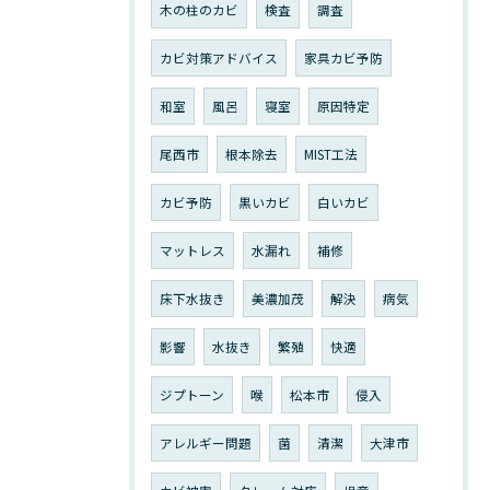
木の柱のカビ
検査
調査
カビ対策アドバイス
家具カビ予防
和室
風呂
寝室
原因特定
尾西市
根本除去
MIST工法
カビ予防
黒いカビ
白いカビ
マットレス
水漏れ
補修
床下水抜き
美濃加茂
解決
病気
影響
水抜き
繁殖
快適
ジプトーン
喉
松本市
侵入
アレルギー問題
菌
清潔
大津市