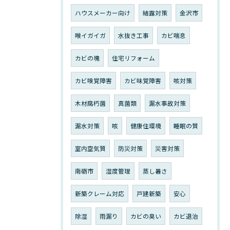
ハウスメーカー向け
結露対策
金沢市
喉イガイガ
水抜き工事
カビ喘息
カビの塊
住宅リフォーム
カビ嗅覚障害
カビ味覚障害
咳対策
木材腐朽菌
真菌類
漏水事故対策
漏水対策
咳
健康住環境
睡眠の質
室内空気質
防災対策
災害対策
南砺市
湿度管理
蒸し暑さ
新築クレーム対応
戸建新築
安心
除湿
雨漏り
カビの臭い
カビ退治