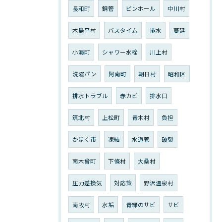
長和町
銅管
ピンホール
中川村
木島平村
バスタイム
排水
蔓延
小海町
シャワー水栓
川上村
洗濯パン
阿南町
朝日村
昭和区
排水トラブル
赤カビ
排水口
筑北村
上松町
青木村
負担
かほく市
凍結
水道管
破裂
南木曾町
下條村
大桑村
圧力差換気
対応策
野沢温泉村
南牧村
水垢
青緑のサビ
サビ