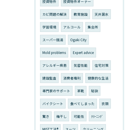
投資物件
投資物件オーナー
カビ問題の解決
教育施設
天井漏水
学習環境
アルコール
集会所
スーパー銭湯
Ogaki City
Mold problems
Expert advice
アレルギー疾患
気密性能
住宅対策
建設監査
消費者権利
健康的な生活
専門家のサポート
革靴
秘訣
バイクシート
食べてしまった
衣類
驚き
梅干し
可能性
ｸﾘｰﾆﾝｸﾞ
MIST工法®
スーツ
クリーニング