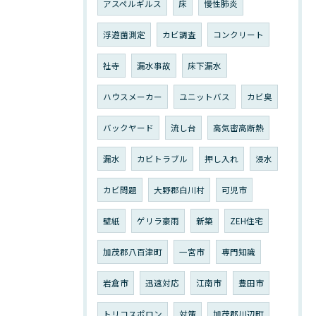
アスペルギルス
床
慢性肺炎
浮遊菌測定
カビ調査
コンクリート
社寺
漏水事故
床下漏水
ハウスメーカー
ユニットバス
カビ臭
バックヤード
流し台
高気密高断熱
漏水
カビトラブル
押し入れ
浸水
カビ問題
大野郡白川村
可児市
壁紙
ゲリラ豪雨
新築
ZEH住宅
加茂郡八百津町
一宮市
専門知識
岩倉市
迅速対応
江南市
豊田市
トリコスポロン
対策
加茂郡川辺町