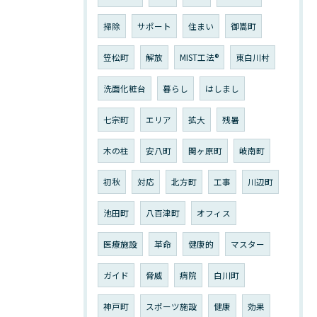
掃除
サポート
住まい
御嵩町
笠松町
解放
MIST工法®︎
東白川村
洗面化粧台
暮らし
はしまし
七宗町
エリア
拡大
残暑
木の柱
安八町
関ヶ原町
岐南町
初秋
対応
北方町
工事
川辺町
池田町
八百津町
オフィス
医療施設
革命
健康的
マスター
ガイド
脅威
病院
白川町
神戸町
スポーツ施設
健康
効果