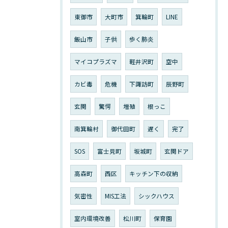
東御市
大町市
箕輪町
LINE
飯山市
子供
歩く肺炎
マイコプラズマ
軽井沢町
空中
カビ毒
危機
下諏訪町
辰野町
玄関
驚愕
増殖
根っこ
南箕輪村
御代田町
遅く
完了
SOS
富士見町
坂城町
玄関ドア
高森町
西区
キッチン下の収納
気密性
MIS工法
シックハウス
室内環境改善
松川町
保育園