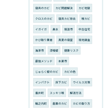
寝具のカビ
カビ問題解決
カビ地獄
クロスのカビ
寝具カビ除去
喉カビ
イガイガ
鼻水
瑞浪市
中古住宅
かび取り業者
真夏の寝室
現地調査
海津市
漆喰壁
健康リスク
最強メソッド
本巣市
じゅらく壁のカビ
カビの色
インパクト
床下カビ
ウイルス対策
垂井町
スッキリ喉
解消方法
輪之内町
倉庫のカビ
カビの取り方