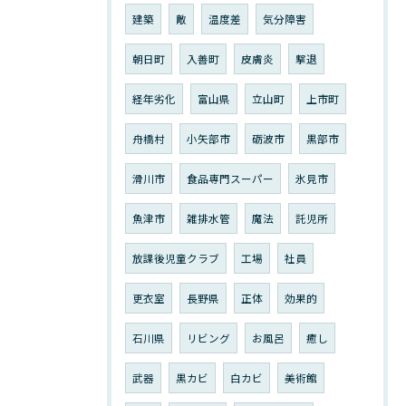
建築
敵
温度差
気分障害
朝日町
入善町
皮膚炎
撃退
経年劣化
富山県
立山町
上市町
舟橋村
小矢部市
砺波市
黒部市
滑川市
食品専門スーパー
氷見市
魚津市
雑排水管
魔法
託児所
放課後児童クラブ
工場
社員
更衣室
長野県
正体
効果的
石川県
リビング
お風呂
癒し
武器
黒カビ
白カビ
美術館