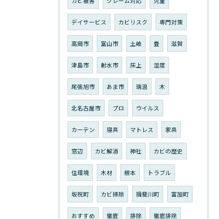
カビ被害
クレーム対応
児童
デイサービス
カビリスク
専門対策
高岡市
富山市
土岐
畳
滋賀
津島市
射水市
床上
湿度
尾張旭市
あま市
瑞浪
木
北名古屋市
プロ
ウイルス
カーテン
寝具
マトレス
家具
窓辺
カビ解消
神社
カビの歴史
住環境
木材
根本
トラブル
坂祝町
カビ掃除
揖斐川町
富加町
おすすめ
徹底
排除
徹底排除