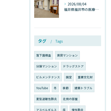
2026/08/04
福井県福井市の医療施設で広がる“見えないカビ汚染”──なぜ除カビが必須なのか、その本質を徹底解説
タグ
Tags
落下菌検査
賃貸マンション
分譲マンション
ドラッグストア
ビルメンテナンス
国宝
重要文化財
YouTube
冬
季節
建築トラブル
夏型過敏性肺炎
北側の部屋
アスペルギルス
床
慢性肺炎