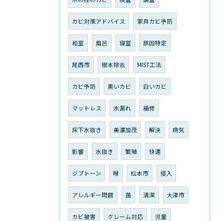
カビ対策アドバイス
家具カビ予防
和室
風呂
寝室
原因特定
尾西市
根本除去
MIST工法
カビ予防
黒いカビ
白いカビ
マットレス
水漏れ
補修
床下水抜き
美濃加茂
解決
病気
影響
水抜き
繁殖
快適
ジプトーン
喉
松本市
侵入
アレルギー問題
菌
清潔
大津市
カビ被害
クレーム対応
児童