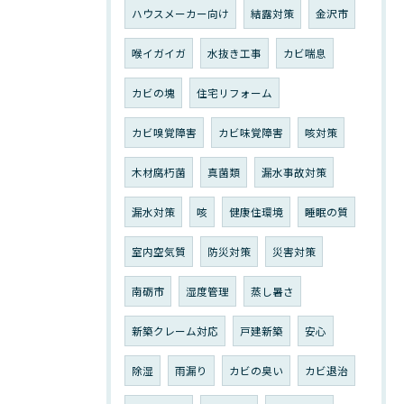
ハウスメーカー向け
結露対策
金沢市
喉イガイガ
水抜き工事
カビ喘息
カビの塊
住宅リフォーム
カビ嗅覚障害
カビ味覚障害
咳対策
木材腐朽菌
真菌類
漏水事故対策
漏水対策
咳
健康住環境
睡眠の質
室内空気質
防災対策
災害対策
南砺市
湿度管理
蒸し暑さ
新築クレーム対応
戸建新築
安心
除湿
雨漏り
カビの臭い
カビ退治