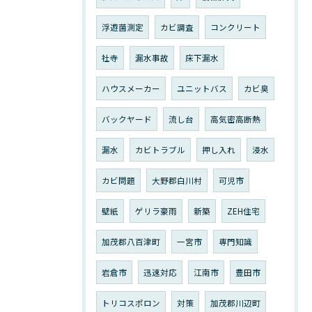
浮遊菌測定
カビ調査
コンクリート
社寺
漏水事故
床下漏水
ハウスメーカー
ユニットバス
カビ臭
バックヤード
流し台
高気密高断熱
漏水
カビトラブル
押し入れ
浸水
カビ問題
大野郡白川村
可児市
壁紙
ゲリラ豪雨
新築
ZEH住宅
加茂郡八百津町
一宮市
専門知識
岩倉市
迅速対応
江南市
豊田市
トリコスポロン
対策
加茂郡川辺町