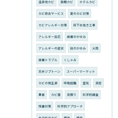
温泉地カビ
旅館カビ
ホテルカビ
カビ除去サービス
夏のカビ対策
カビアレルギー対策
床下水抜き工事
アレルギー反応
皮膚のかゆみ
アレルギーの症状
目のかゆみ
大雨
皮膚トラブル
くしゃみ
天井ジプトーン
スーパーマーケット
カビの発生源
呼吸困難
空気
測定
業者
カビ菌
見積り
科学的調査
残暑対策
科学的アプローチ
木の柱のカビ
検査
調査