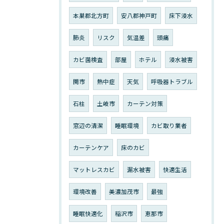
本巣郡北方町
安八郡神戸町
床下浸水
肺炎
リスク
気温差
頭痛
カビ菌検査
部屋
ホテル
浸水被害
関市
熱中症
天気
呼吸器トラブル
石柱
土岐市
カーテン対策
窓辺の清潔
睡眠環境
カビ取り業者
カーテンケア
床のカビ
マットレスカビ
漏水被害
快適生活
環境改善
美濃加茂市
最強
睡眠快適化
稲沢市
恵那市