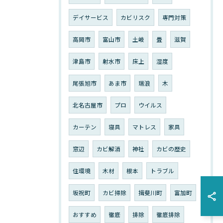
デイサービス
カビリスク
専門対策
高岡市
富山市
土岐
畳
滋賀
津島市
射水市
床上
湿度
尾張旭市
あま市
瑞浪
木
北名古屋市
プロ
ウイルス
カーテン
寝具
マトレス
家具
窓辺
カビ解消
神社
カビの歴史
住環境
木材
根本
トラブル
坂祝町
カビ掃除
揖斐川町
富加町
おすすめ
徹底
排除
徹底排除