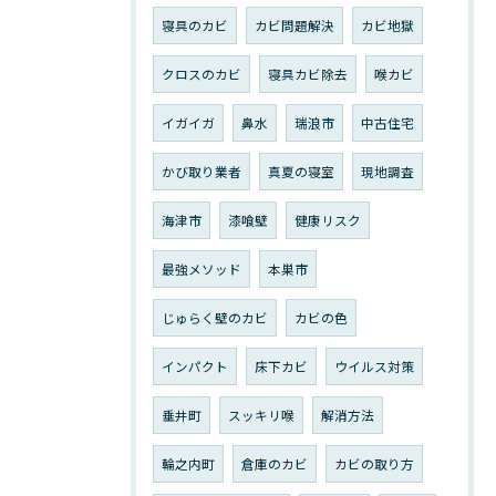
寝具のカビ
カビ問題解決
カビ地獄
クロスのカビ
寝具カビ除去
喉カビ
イガイガ
鼻水
瑞浪市
中古住宅
かび取り業者
真夏の寝室
現地調査
海津市
漆喰壁
健康リスク
最強メソッド
本巣市
じゅらく壁のカビ
カビの色
インパクト
床下カビ
ウイルス対策
垂井町
スッキリ喉
解消方法
輪之内町
倉庫のカビ
カビの取り方