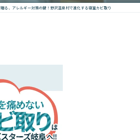
法®が贈る、アレルギー対策の鍵！野沢温泉村で進化する寝室カビ取り