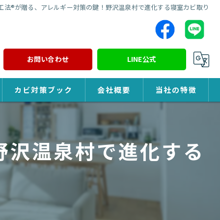
ST工法®が贈る、アレルギー対策の鍵！野沢温泉村で進化する寝室カビ取り
お問い合わせ
LINE公式
カビ対策ブック
会社概要
当社の特徴
カビ対策
！野沢温泉村で進化する
除カビ
防カビ
カビ