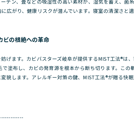
カーテン、畳などの吸湿性の高い素材が、湿気を蓄え、菌
内に広がり、健康リスクが潜んでいます。寝室の清潔さと
室カビの根絶への革命
妨げます。カビバスターズ岐阜が提供するMIST工法®は
刷毛で塗布し、カビの発育源を根本から断ち切ります。この
変貌します。アレルギー対策の鍵、MIST工法®が贈る快
-------------