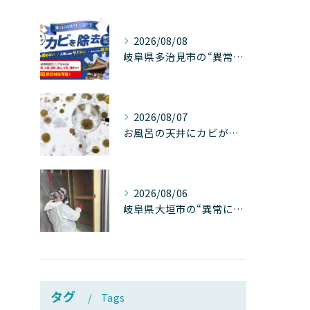
2026/08/08
岐阜県多治見市の“異常な高温”が建物内部を破壊する──深層カビが急増する危険な温度差の正体
2026/08/07
お風呂の天井にカビが生えたら要注意！2026年8月の猛暑・高湿度で急増する浴室カビの原因と正しい対策
2026/08/06
岐阜県大垣市の“異常に高い気温”が建物内部を腐らせる──深層カビが爆発的に増える本当の理由
タグ
Tags