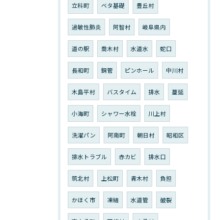
立科町
ベタ基礎
豊丘村
過敏性肺炎
阿智村
岐阜県内
道の駅
喬木村
水道水
蛇口
長和町
銅管
ピンホール
中川村
木島平村
バスタイム
排水
蔓延
小海町
シャワー水栓
川上村
洗濯パン
阿南町
朝日村
昭和区
排水トラブル
赤カビ
排水口
筑北村
上松町
青木村
負担
かほく市
凍結
水道管
破裂