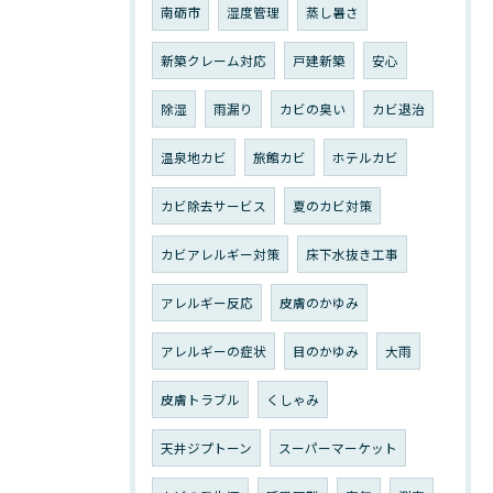
南砺市
湿度管理
蒸し暑さ
新築クレーム対応
戸建新築
安心
除湿
雨漏り
カビの臭い
カビ退治
温泉地カビ
旅館カビ
ホテルカビ
カビ除去サービス
夏のカビ対策
カビアレルギー対策
床下水抜き工事
アレルギー反応
皮膚のかゆみ
アレルギーの症状
目のかゆみ
大雨
皮膚トラブル
くしゃみ
天井ジプトーン
スーパーマーケット