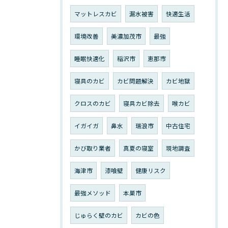
マットレスカビ
漏水被害
快適生活
環境改善
美濃加茂市
最強
睡眠快適化
稲沢市
恵那市
寝具のカビ
カビ問題解決
カビ地獄
クロスのカビ
寝具カビ除去
喉カビ
イガイガ
鼻水
瑞浪市
中古住宅
かび取り業者
真夏の寝室
現地調査
海津市
漆喰壁
健康リスク
最強メソッド
本巣市
じゅらく壁のカビ
カビの色