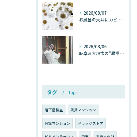
2026/08/07
お風呂の天井にカビが生えたら要注意！2026年8月の猛暑・高湿度で急増する浴室カビの原因と正しい対策
2026/08/06
岐阜県大垣市の“異常に高い気温”が建物内部を腐らせる──深層カビが爆発的に増える本当の理由
タグ
Tags
落下菌検査
賃貸マンション
分譲マンション
ドラッグストア
ビルメンテナンス
国宝
重要文化財