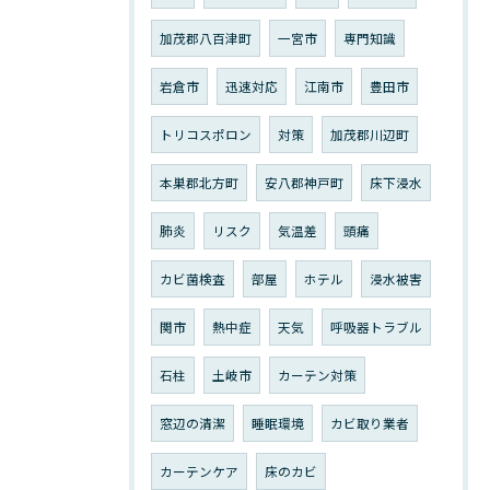
加茂郡八百津町
一宮市
専門知識
岩倉市
迅速対応
江南市
豊田市
トリコスポロン
対策
加茂郡川辺町
本巣郡北方町
安八郡神戸町
床下浸水
肺炎
リスク
気温差
頭痛
カビ菌検査
部屋
ホテル
浸水被害
関市
熱中症
天気
呼吸器トラブル
石柱
土岐市
カーテン対策
窓辺の清潔
睡眠環境
カビ取り業者
カーテンケア
床のカビ