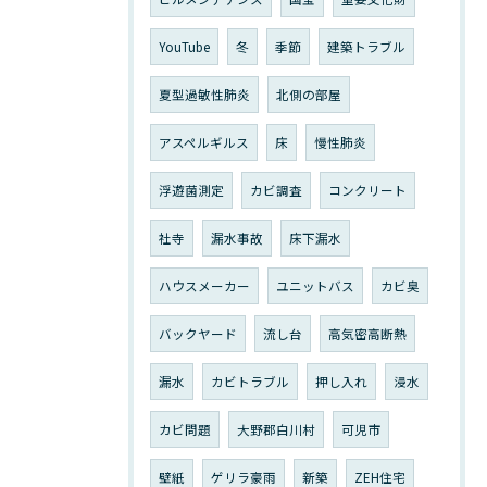
YouTube
冬
季節
建築トラブル
夏型過敏性肺炎
北側の部屋
アスペルギルス
床
慢性肺炎
浮遊菌測定
カビ調査
コンクリート
社寺
漏水事故
床下漏水
ハウスメーカー
ユニットバス
カビ臭
バックヤード
流し台
高気密高断熱
漏水
カビトラブル
押し入れ
浸水
カビ問題
大野郡白川村
可児市
壁紙
ゲリラ豪雨
新築
ZEH住宅