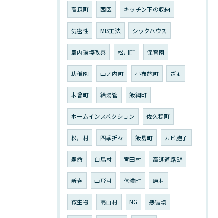
高森町
西区
キッチン下の収納
気密性
MIS工法
シックハウス
室内環境改善
松川町
保育園
幼稚園
山ノ内町
小布施町
ぎょ
木曾町
給湯管
飯綱町
ホームインスペクション
佐久穂町
松川村
四季折々
飯島町
カビ胞子
寿命
白馬村
宮田村
高速道路SA
新春
山形村
信濃町
原村
微生物
高山村
NG
悪循環