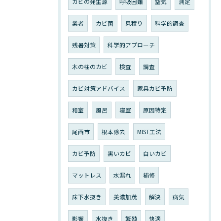
カビの発生源
呼吸困難
空気
測定
業者
カビ菌
見積り
科学的調査
残暑対策
科学的アプローチ
木の柱のカビ
検査
調査
カビ対策アドバイス
家具カビ予防
和室
風呂
寝室
原因特定
尾西市
根本除去
MIST工法
カビ予防
黒いカビ
白いカビ
マットレス
水漏れ
補修
床下水抜き
美濃加茂
解決
病気
影響
水抜き
繁殖
快適