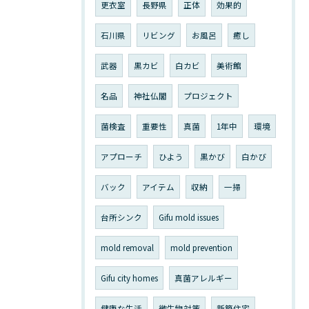
更衣室
長野県
正体
効果的
石川県
リビング
お風呂
癒し
武器
黒カビ
白カビ
美術館
名品
神社仏閣
プロジェクト
菌検査
重要性
真菌
1年中
環境
アプローチ
ひよう
黒かび
白かび
バック
アイテム
収納
一掃
台所シンク
Gifu mold issues
mold removal
mold prevention
Gifu city homes
真菌アレルギー
健康な生活
微生物対策
新築住宅