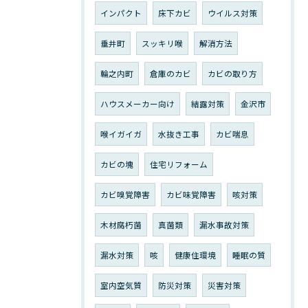
インパクト
床下カビ
ウイルス対策
垂井町
スッキリ喉
解消方法
輪之内町
倉庫のカビ
カビの取り方
ハウスメーカー向け
結露対策
金沢市
喉イガイガ
水抜き工事
カビ喘息
カビの塊
住宅リフォーム
カビ嗅覚障害
カビ味覚障害
咳対策
木材腐朽菌
真菌類
漏水事故対策
漏水対策
咳
健康住環境
睡眠の質
室内空気質
防災対策
災害対策