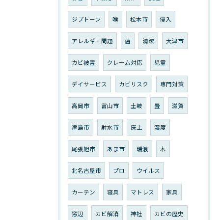
ジプトーン
喉
松本市
侵入
アレルギー問題
菌
清潔
大津市
カビ被害
クレーム対応
児童
デイサービス
カビリスク
専門対策
高岡市
富山市
土岐
畳
滋賀
津島市
射水市
床上
湿度
尾張旭市
あま市
瑞浪
木
北名古屋市
プロ
ウイルス
カーテン
寝具
マトレス
家具
窓辺
カビ解消
神社
カビの歴史