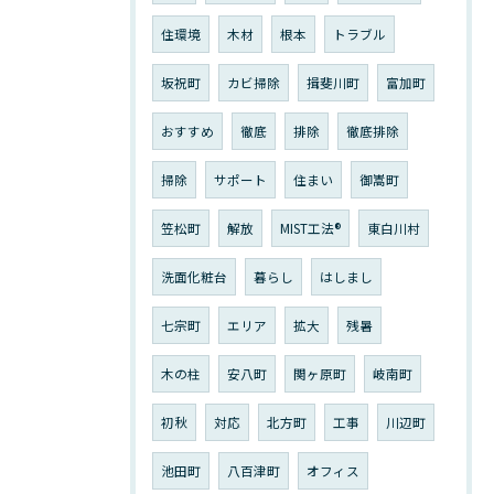
住環境
木材
根本
トラブル
坂祝町
カビ掃除
揖斐川町
富加町
おすすめ
徹底
排除
徹底排除
掃除
サポート
住まい
御嵩町
笠松町
解放
MIST工法®︎
東白川村
洗面化粧台
暮らし
はしまし
七宗町
エリア
拡大
残暑
木の柱
安八町
関ヶ原町
岐南町
初秋
対応
北方町
工事
川辺町
池田町
八百津町
オフィス