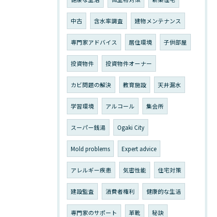
中古
含水率調査
建物メンテナンス
専門家アドバイス
居住環境
子供部屋
投資物件
投資物件オーナー
カビ問題の解決
教育施設
天井漏水
学習環境
アルコール
集会所
スーパー銭湯
Ogaki City
Mold problems
Expert advice
アレルギー疾患
気密性能
住宅対策
建設監査
消費者権利
健康的な生活
専門家のサポート
革靴
秘訣