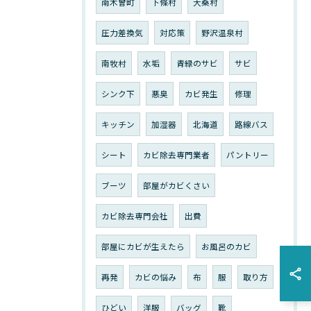
南木曾町
下條村
大桑村
圧力差換気
対応策
野沢温泉村
南牧村
水垢
青緑のサビ
サビ
シンク下
悪臭
カビ発生
修理
キッチン
加湿器
北海道
路線バス
シート
カビ除去専門業者
パントリー
ブーツ
部屋がカビくさい
カビ除去専門会社
出費
部屋にカビが生えたら
お風呂のカビ
再発
カビの悩み
布
服
取り方
ひどい
洋服
バッグ
靴