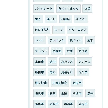
バイクシート
食べてしまった
衣類
驚き
梅干し
可能性
ｸﾘｰﾆﾝｸﾞ
MIST工法®
スーツ
クリーニング
トマト
テクニック
見えない
胞子
たじみし
栄養源
お餅
寄り道
上田市
透明
窓ガラス
クレーム
飯田市
無料
見積もり
佐久市
駒ケ根市
加湿器肺炎
伊那市
塩尻市
安眠
危険
千曲市
窓枠
茅野市
須坂市
諏訪市
岡谷市