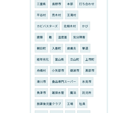
三重県
長野市
本部
打ち合わせ
平谷村
売木村
王滝村
カビバスターズ
北相木村
かび
建築
敵
温度差
気分障害
朝日町
入善町
皮膚炎
撃退
経年劣化
富山県
立山町
上市町
舟橋村
小矢部市
砺波市
黒部市
滑川市
食品専門スーパー
氷見市
魚津市
雑排水管
魔法
託児所
放課後児童クラブ
工場
社員