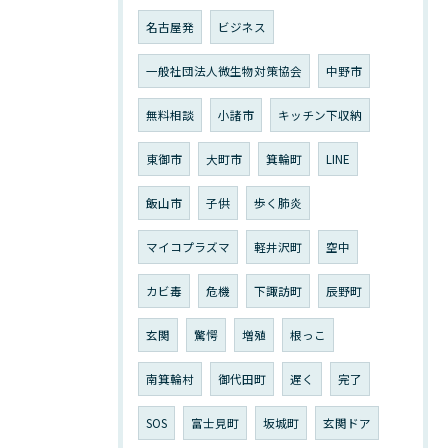
名古屋発
ビジネス
一般社団法人微生物対策協会
中野市
無料相談
小諸市
キッチン下収納
東御市
大町市
箕輪町
LINE
飯山市
子供
歩く肺炎
マイコプラズマ
軽井沢町
空中
カビ毒
危機
下諏訪町
辰野町
玄関
驚愕
増殖
根っこ
南箕輪村
御代田町
遅く
完了
SOS
富士見町
坂城町
玄関ドア