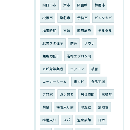
四日市市
津市
図書館
鈴鹿市
松阪市
桑名市
伊勢市
ピンクカビ
梅雨時期
方法
商用施設
モルタル
北向きの住宅
防災
サウナ
免疫力低下
浴槽エプロン内
カビ対策業者
エアコン
被害
ロッカールーム
青カビ
食品工場
専門家
ガン患者
居住空間
感染症
繫殖
梅雨入り前
除湿器
危険性
梅雨入り
スパ
温泉旅館
日本