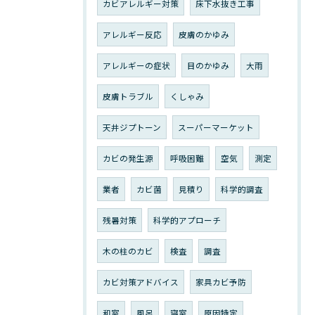
カビアレルギー対策
床下水抜き工事
アレルギー反応
皮膚のかゆみ
アレルギーの症状
目のかゆみ
大雨
皮膚トラブル
くしゃみ
天井ジプトーン
スーパーマーケット
カビの発生源
呼吸困難
空気
測定
業者
カビ菌
見積り
科学的調査
残暑対策
科学的アプローチ
木の柱のカビ
検査
調査
カビ対策アドバイス
家具カビ予防
和室
風呂
寝室
原因特定