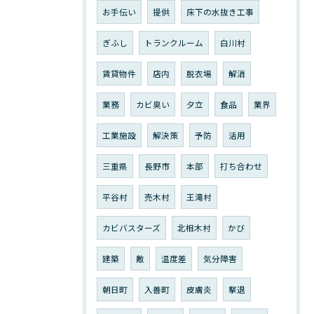
お手伝い
提供
床下の水抜き工事
ぎふし
トランクルーム
白川村
賃貸物件
店内
脱衣場
解消
業務
カビ臭い
夕立
食品
業界
工業施設
解決策
予防
活用
三重県
長野市
本部
打ち合わせ
平谷村
売木村
王滝村
カビバスターズ
北相木村
かび
建築
敵
温度差
気分障害
朝日町
入善町
皮膚炎
撃退