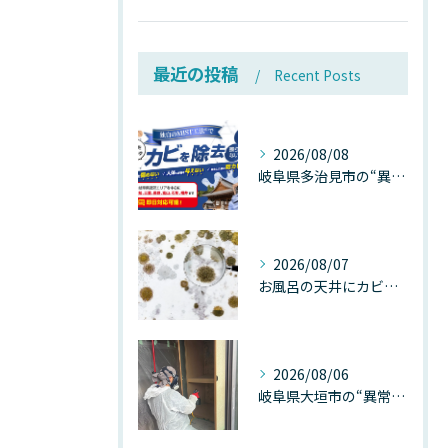
最近の投稿
Recent Posts
2026/08/08
岐阜県多治見市の“異常な高温”が建物内部を破壊する──深層カビが急増する危険な温度差の正体
2026/08/07
お風呂の天井にカビが生えたら要注意！2026年8月の猛暑・高湿度で急増する浴室カビの原因と正しい対策
2026/08/06
岐阜県大垣市の“異常に高い気温”が建物内部を腐らせる──深層カビが爆発的に増える本当の理由