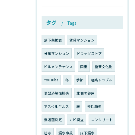
タグ
Tags
落下菌検査
賃貸マンション
分譲マンション
ドラッグストア
ビルメンテナンス
国宝
重要文化財
YouTube
冬
季節
建築トラブル
夏型過敏性肺炎
北側の部屋
アスペルギルス
床
慢性肺炎
浮遊菌測定
カビ調査
コンクリート
社寺
漏水事故
床下漏水