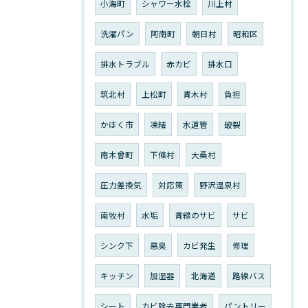
小海町
シャワー水栓
川上村
洗濯パン
阿南町
朝日村
昭和区
排水トラブル
赤カビ
排水口
筑北村
上松町
青木村
負担
かほく市
凍結
水道管
破裂
南木曾町
下條村
大桑村
圧力差換気
対応策
野沢温泉村
南牧村
水垢
青緑のサビ
サビ
シンク下
悪臭
カビ発生
修理
キッチン
加湿器
北海道
路線バス
シート
カビ除去専門業者
パントリー