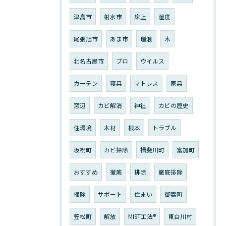
津島市
射水市
床上
湿度
尾張旭市
あま市
瑞浪
木
北名古屋市
プロ
ウイルス
カーテン
寝具
マトレス
家具
窓辺
カビ解消
神社
カビの歴史
住環境
木材
根本
トラブル
坂祝町
カビ掃除
揖斐川町
富加町
おすすめ
徹底
排除
徹底排除
掃除
サポート
住まい
御嵩町
笠松町
解放
MIST工法®︎
東白川村