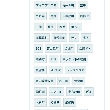
マイコプラズマ
軽井沢町
空中
カビ毒
危機
下諏訪町
辰野町
玄関
驚愕
増殖
根っこ
南箕輪村
御代田町
遅く
完了
SOS
富士見町
坂城町
玄関ドア
高森町
西区
キッチン下の収納
気密性
MIS工法
シックハウス
室内環境改善
松川町
保育園
幼稚園
山ノ内町
小布施町
ぎょ
木曾町
給湯管
飯綱町