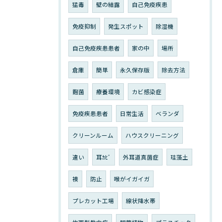
猛毒
壁の結露
自己免疫疾患
免疫抑制
発生スポット
除湿機
自己免疫疾患患者
家の中
場所
倉庫
簡単
永久保存版
除去方法
麴菌
療養環境
カビ感染症
免疫疾患患者
日常生活
ベランダ
クリーンルーム
ハウスクリーニング
違い
耳ｶﾋﾞ
外耳道真菌症
珪藻土
襖
防止
喉がイガイガ
プレカット工場
線状降水帯