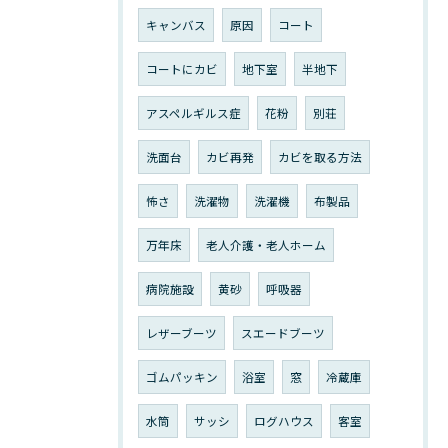
キャンバス
原因
コート
コートにカビ
地下室
半地下
アスペルギルス症
花粉
別荘
洗面台
カビ再発
カビを取る方法
怖さ
洗濯物
洗濯機
布製品
万年床
老人介護・老人ホーム
病院施設
黄砂
呼吸器
レザーブーツ
スエードブーツ
ゴムパッキン
浴室
窓
冷蔵庫
水筒
サッシ
ログハウス
客室