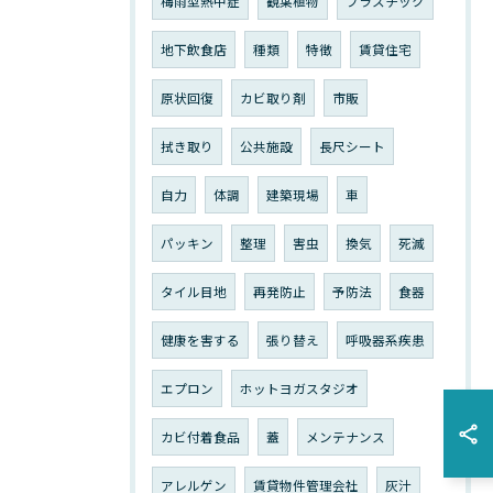
梅雨型熱中症
観葉植物
プラスチック
地下飲食店
種類
特徴
賃貸住宅
原状回復
カビ取り剤
市販
拭き取り
公共施設
長尺シート
自力
体調
建築現場
車
パッキン
整理
害虫
換気
死滅
タイル目地
再発防止
予防法
食器
健康を害する
張り替え
呼吸器系疾患
エプロン
ホットヨガスタジオ
カビ付着食品
蓋
メンテナンス
アレルゲン
賃貸物件管理会社
灰汁