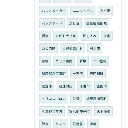
ハウスメーカー
ユニットバス
カビ臭
バックヤード
流し台
高気密高断熱
漏水
カビトラブル
押し入れ
浸水
カビ問題
大野郡白川村
可児市
壁紙
ゲリラ豪雨
新築
ZEH住宅
加茂郡八百津町
一宮市
専門知識
岩倉市
迅速対応
江南市
豊田市
トリコスポロン
対策
加茂郡川辺町
本巣郡北方町
安八郡神戸町
床下浸水
肺炎
リスク
気温差
頭痛