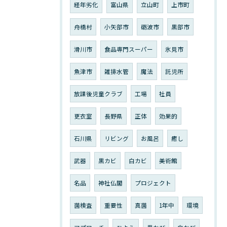
経年劣化
富山県
立山町
上市町
舟橋村
小矢部市
砺波市
黒部市
滑川市
食品専門スーパー
氷見市
魚津市
雑排水管
魔法
託児所
放課後児童クラブ
工場
社員
更衣室
長野県
正体
効果的
石川県
リビング
お風呂
癒し
武器
黒カビ
白カビ
美術館
名品
神社仏閣
プロジェクト
菌検査
重要性
真菌
1年中
環境