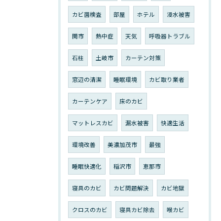
カビ菌検査
部屋
ホテル
浸水被害
関市
熱中症
天気
呼吸器トラブル
石柱
土岐市
カーテン対策
窓辺の清潔
睡眠環境
カビ取り業者
カーテンケア
床のカビ
マットレスカビ
漏水被害
快適生活
環境改善
美濃加茂市
最強
睡眠快適化
稲沢市
恵那市
寝具のカビ
カビ問題解決
カビ地獄
クロスのカビ
寝具カビ除去
喉カビ