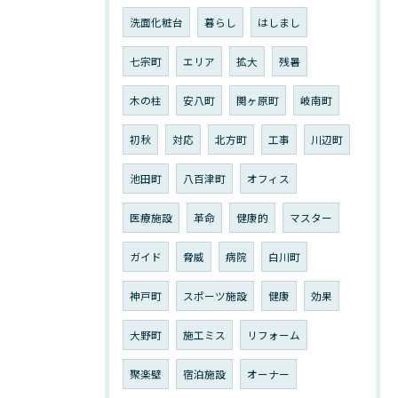
洗面化粧台
暮らし
はしまし
七宗町
エリア
拡大
残暑
木の柱
安八町
関ヶ原町
岐南町
初秋
対応
北方町
工事
川辺町
池田町
八百津町
オフィス
医療施設
革命
健康的
マスター
ガイド
脅威
病院
白川町
神戸町
スポーツ施設
健康
効果
大野町
施工ミス
リフォーム
聚楽壁
宿泊施設
オーナー