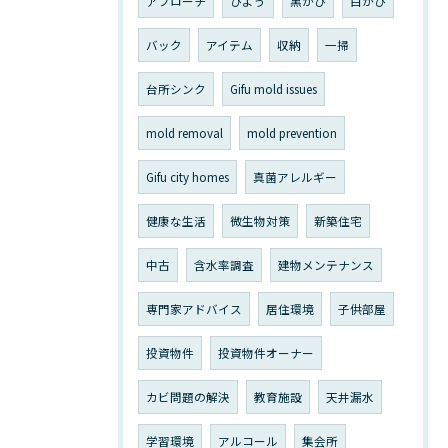
アプローチ
ひよう
黒かび
白かび
バック
アイテム
収納
一掃
台所シンク
Gifu mold issues
mold removal
mold prevention
Gifu city homes
真菌アレルギー
健康な生活
微生物対策
新築住宅
中古
含水率調査
建物メンテナンス
専門家アドバイス
居住環境
子供部屋
投資物件
投資物件オーナー
カビ問題の解決
教育施設
天井漏水
学習環境
アルコール
集会所