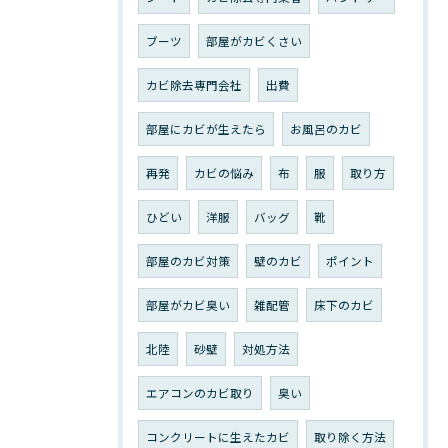
ブーツ
部屋がカビくさい
カビ除去専門会社
出費
部屋にカビが生えたら
お風呂のカビ
再発
カビの悩み
布
服
取り方
ひどい
洋服
バッグ
靴
部屋のカビ対策
壁のカビ
ポイント
部屋がカビ臭い
雑配管
床下のカビ
北陸
砂壁
対処方法
エアコンのカビ取り
臭い
コンクリートに生えたカビ
取り除く方法