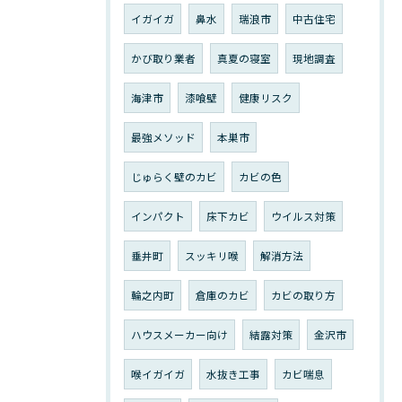
イガイガ
鼻水
瑞浪市
中古住宅
かび取り業者
真夏の寝室
現地調査
海津市
漆喰壁
健康リスク
最強メソッド
本巣市
じゅらく壁のカビ
カビの色
インパクト
床下カビ
ウイルス対策
垂井町
スッキリ喉
解消方法
輪之内町
倉庫のカビ
カビの取り方
ハウスメーカー向け
結露対策
金沢市
喉イガイガ
水抜き工事
カビ喘息