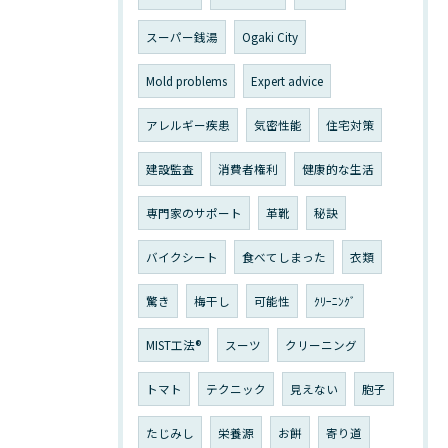
スーパー銭湯
Ogaki City
Mold problems
Expert advice
アレルギー疾患
気密性能
住宅対策
建設監査
消費者権利
健康的な生活
専門家のサポート
革靴
秘訣
バイクシート
食べてしまった
衣類
驚き
梅干し
可能性
ｸﾘｰﾆﾝｸﾞ
MIST工法®
スーツ
クリーニング
トマト
テクニック
見えない
胞子
たじみし
栄養源
お餅
寄り道