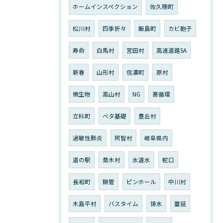
ホームインスペクション
佐久穂町
松川村
四季折々
飯島町
カビ胞子
寿命
白馬村
宮田村
高速道路SA
新春
山形村
信濃町
原村
微生物
高山村
NG
悪循環
立科町
ベタ基礎
豊丘村
過敏性肺炎
阿智村
岐阜県内
道の駅
喬木村
水道水
蛇口
長和町
銅管
ピンホール
中川村
木島平村
バスタイム
排水
蔓延