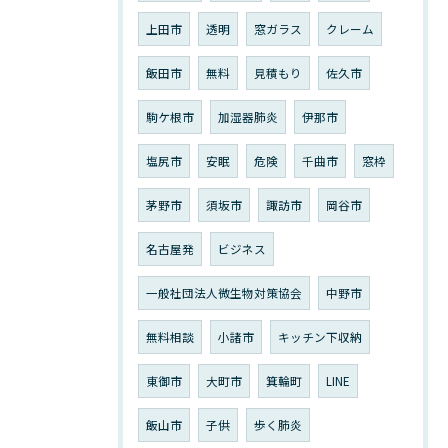
上田市
透明
窓ガラス
クレーム
飯田市
無料
見積もり
佐久市
駒ケ根市
加湿器肺炎
伊那市
塩尻市
安眠
危険
千曲市
窓枠
茅野市
須坂市
諏訪市
岡谷市
名古屋発
ビジネス
一般社団法人微生物対策協会
中野市
無料相談
小諸市
キッチン下収納
東御市
大町市
箕輪町
LINE
飯山市
子供
歩く肺炎