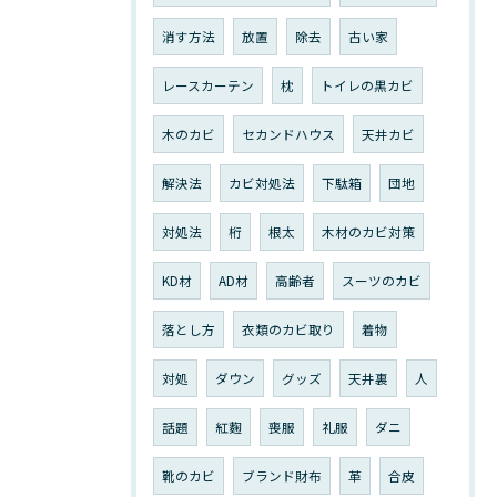
消す方法
放置
除去
古い家
レースカーテン
枕
トイレの黒カビ
木のカビ
セカンドハウス
天井カビ
解決法
カビ対処法
下駄箱
団地
対処法
桁
根太
木材のカビ対策
KD材
AD材
高齢者
スーツのカビ
落とし方
衣類のカビ取り
着物
対処
ダウン
グッズ
天井裏
人
話題
紅麴
喪服
礼服
ダニ
靴のカビ
ブランド財布
革
合皮