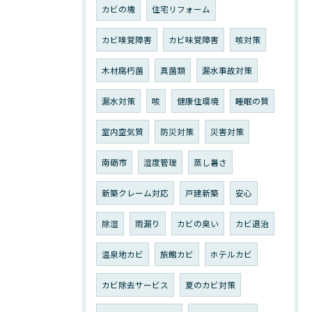
カビの塊
住宅リフォーム
カビ嗅覚障害
カビ味覚障害
咳対策
木材腐朽菌
真菌類
漏水事故対策
漏水対策
咳
健康住環境
睡眠の質
室内空気質
防災対策
災害対策
南砺市
湿度管理
蒸し暑さ
新築クレーム対応
戸建新築
安心
除湿
雨漏り
カビの臭い
カビ退治
温泉地カビ
旅館カビ
ホテルカビ
カビ除去サービス
夏のカビ対策