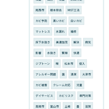
尾西市
根本除去
MIST工法
カビ予防
黒いカビ
白いカビ
マットレス
水漏れ
補修
床下水抜き
美濃加茂
解決
病気
影響
水抜き
繁殖
快適
ジプトーン
喉
松本市
侵入
アレルギー問題
菌
清潔
大津市
カビ被害
クレーム対応
児童
デイサービス
カビリスク
専門対策
高岡市
富山市
土岐
畳
滋賀