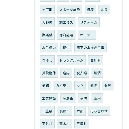
神戸町
スポーツ施設
健康
効果
大野町
施工ミス
リフォーム
聚楽壁
宿泊施設
オーナー
お手伝い
提供
床下の水抜き工事
ぎふし
トランクルーム
白川村
賃貸物件
店内
脱衣場
解消
業務
カビ臭い
夕立
食品
業界
工業施設
解決策
予防
活用
三重県
長野市
本部
打ち合わせ
平谷村
売木村
王滝村