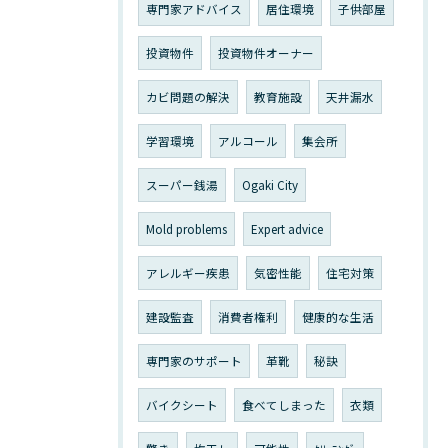
専門家アドバイス
居住環境
子供部屋
投資物件
投資物件オーナー
カビ問題の解決
教育施設
天井漏水
学習環境
アルコール
集会所
スーパー銭湯
Ogaki City
Mold problems
Expert advice
アレルギー疾患
気密性能
住宅対策
建設監査
消費者権利
健康的な生活
専門家のサポート
革靴
秘訣
バイクシート
食べてしまった
衣類