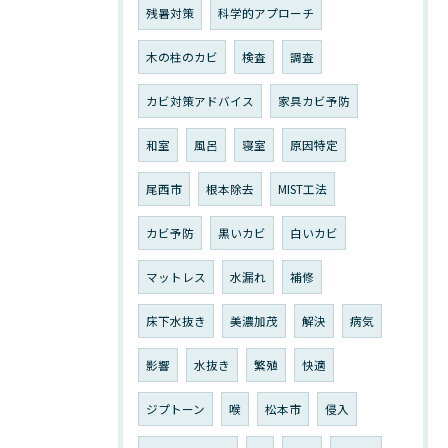
残暑対策
科学的アプローチ
木の柱のカビ
検査
調査
カビ対策アドバイス
家具カビ予防
和室
風呂
寝室
原因特定
尾西市
根本除去
MIST工法
カビ予防
黒いカビ
白いカビ
マットレス
水漏れ
補修
床下水抜き
美濃加茂
解決
病気
影響
水抜き
繁殖
快適
ジプトーン
喉
松本市
侵入