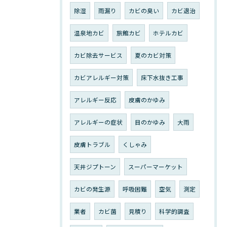
除湿
雨漏り
カビの臭い
カビ退治
温泉地カビ
旅館カビ
ホテルカビ
カビ除去サービス
夏のカビ対策
カビアレルギー対策
床下水抜き工事
アレルギー反応
皮膚のかゆみ
アレルギーの症状
目のかゆみ
大雨
皮膚トラブル
くしゃみ
天井ジプトーン
スーパーマーケット
カビの発生源
呼吸困難
空気
測定
業者
カビ菌
見積り
科学的調査