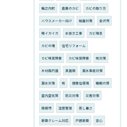
輪之内町
倉庫のカビ
カビの取り方
ハウスメーカー向け
結露対策
金沢市
喉イガイガ
水抜き工事
カビ喘息
カビの塊
住宅リフォーム
カビ嗅覚障害
カビ味覚障害
咳対策
木材腐朽菌
真菌類
漏水事故対策
漏水対策
咳
健康住環境
睡眠の質
室内空気質
防災対策
災害対策
南砺市
湿度管理
蒸し暑さ
新築クレーム対応
戸建新築
安心