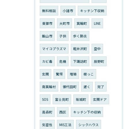
無料相談
小諸市
キッチン下収納
東御市
大町市
箕輪町
LINE
飯山市
子供
歩く肺炎
マイコプラズマ
軽井沢町
空中
カビ毒
危機
下諏訪町
辰野町
玄関
驚愕
増殖
根っこ
南箕輪村
御代田町
遅く
完了
SOS
富士見町
坂城町
玄関ドア
高森町
西区
キッチン下の収納
気密性
MIS工法
シックハウス