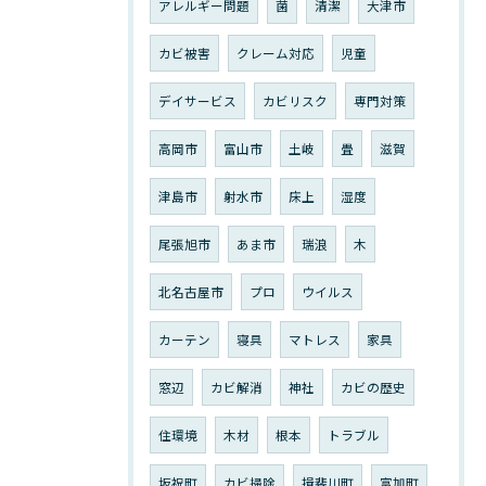
アレルギー問題
菌
清潔
大津市
カビ被害
クレーム対応
児童
デイサービス
カビリスク
専門対策
高岡市
富山市
土岐
畳
滋賀
津島市
射水市
床上
湿度
尾張旭市
あま市
瑞浪
木
北名古屋市
プロ
ウイルス
カーテン
寝具
マトレス
家具
窓辺
カビ解消
神社
カビの歴史
住環境
木材
根本
トラブル
坂祝町
カビ掃除
揖斐川町
富加町