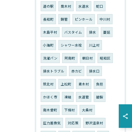
道の駅
喬木村
水道水
蛇口
長和町
銅管
ピンホール
中川村
木島平村
バスタイム
排水
蔓延
小海町
シャワー水栓
川上村
洗濯パン
阿南町
朝日村
昭和区
排水トラブル
赤カビ
排水口
筑北村
上松町
青木村
負担
かほく市
凍結
水道管
破裂
南木曾町
下條村
大桑村
圧力差換気
対応策
野沢温泉村