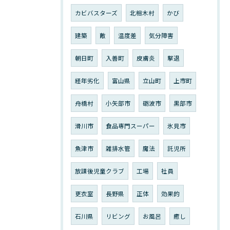
カビバスターズ
北相木村
かび
建築
敵
温度差
気分障害
朝日町
入善町
皮膚炎
撃退
経年劣化
富山県
立山町
上市町
舟橋村
小矢部市
砺波市
黒部市
滑川市
食品専門スーパー
氷見市
魚津市
雑排水管
魔法
託児所
放課後児童クラブ
工場
社員
更衣室
長野県
正体
効果的
石川県
リビング
お風呂
癒し