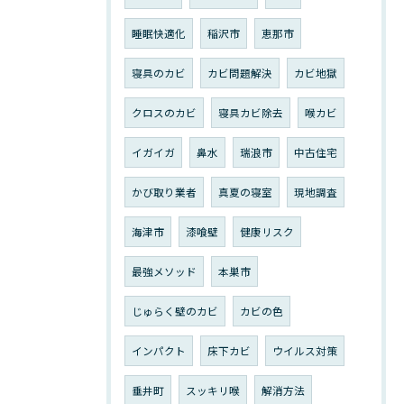
睡眠快適化
稲沢市
恵那市
寝具のカビ
カビ問題解決
カビ地獄
クロスのカビ
寝具カビ除去
喉カビ
イガイガ
鼻水
瑞浪市
中古住宅
かび取り業者
真夏の寝室
現地調査
海津市
漆喰壁
健康リスク
最強メソッド
本巣市
じゅらく壁のカビ
カビの色
インパクト
床下カビ
ウイルス対策
垂井町
スッキリ喉
解消方法