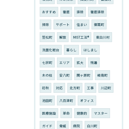
おすすめ
徹底
排除
徹底排除
掃除
サポート
住まい
御嵩町
笠松町
解放
MIST工法®︎
東白川村
洗面化粧台
暮らし
はしまし
七宗町
エリア
拡大
残暑
木の柱
安八町
関ヶ原町
岐南町
初秋
対応
北方町
工事
川辺町
池田町
八百津町
オフィス
医療施設
革命
健康的
マスター
ガイド
脅威
病院
白川町