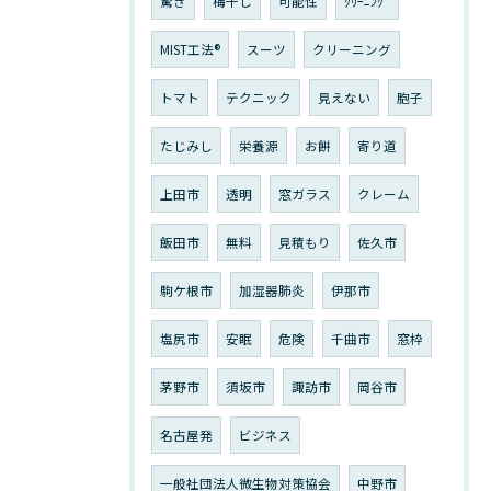
驚き
梅干し
可能性
ｸﾘｰﾆﾝｸﾞ
MIST工法®
スーツ
クリーニング
トマト
テクニック
見えない
胞子
たじみし
栄養源
お餅
寄り道
上田市
透明
窓ガラス
クレーム
飯田市
無料
見積もり
佐久市
駒ケ根市
加湿器肺炎
伊那市
塩尻市
安眠
危険
千曲市
窓枠
茅野市
須坂市
諏訪市
岡谷市
名古屋発
ビジネス
一般社団法人微生物対策協会
中野市