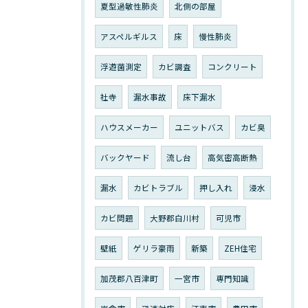
夏型過敏性肺炎
北側の部屋
アスペルギルス
床
慢性肺炎
浮遊菌測定
カビ調査
コンクリート
社寺
漏水事故
床下漏水
ハウスメーカー
ユニットバス
カビ臭
バックヤード
流し台
高気密高断熱
漏水
カビトラブル
押し入れ
浸水
カビ問題
大野郡白川村
可児市
壁紙
ゲリラ豪雨
新築
ZEH住宅
加茂郡八百津町
一宮市
専門知識