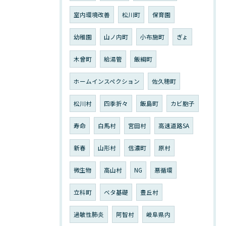
室内環境改善
松川町
保育園
幼稚園
山ノ内町
小布施町
ぎょ
木曾町
給湯管
飯綱町
ホームインスペクション
佐久穂町
松川村
四季折々
飯島町
カビ胞子
寿命
白馬村
宮田村
高速道路SA
新春
山形村
信濃町
原村
微生物
高山村
NG
悪循環
立科町
ベタ基礎
豊丘村
過敏性肺炎
阿智村
岐阜県内