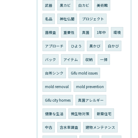
武器
黒カビ
白カビ
美術館
名品
神社仏閣
プロジェクト
菌検査
重要性
真菌
1年中
環境
アプローチ
ひよう
黒かび
白かび
バック
アイテム
収納
一掃
台所シンク
Gifu mold issues
mold removal
mold prevention
Gifu city homes
真菌アレルギー
健康な生活
微生物対策
新築住宅
中古
含水率調査
建物メンテナンス