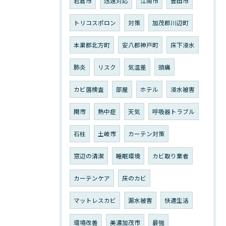
岩倉市
迅速対応
江南市
豊田市
トリコスポロン
対策
加茂郡川辺町
本巣郡北方町
安八郡神戸町
床下浸水
肺炎
リスク
気温差
頭痛
カビ菌検査
部屋
ホテル
浸水被害
関市
熱中症
天気
呼吸器トラブル
石柱
土岐市
カーテン対策
窓辺の清潔
睡眠環境
カビ取り業者
カーテンケア
床のカビ
マットレスカビ
漏水被害
快適生活
環境改善
美濃加茂市
最強