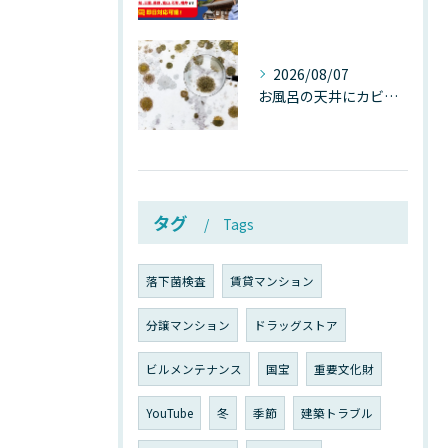
2026/08/07
お風呂の天井にカビが生えたら要注意！2026年8月の猛暑・高湿度で急増する浴室カビの原因と正しい対策
タグ
Tags
落下菌検査
賃貸マンション
分譲マンション
ドラッグストア
ビルメンテナンス
国宝
重要文化財
YouTube
冬
季節
建築トラブル