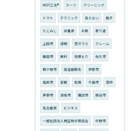
MIST工法®
スーツ
クリーニング
トマト
テクニック
見えない
胞子
たじみし
栄養源
お餅
寄り道
上田市
透明
窓ガラス
クレーム
飯田市
無料
見積もり
佐久市
駒ケ根市
加湿器肺炎
伊那市
塩尻市
安眠
危険
千曲市
窓枠
茅野市
須坂市
諏訪市
岡谷市
名古屋発
ビジネス
一般社団法人微生物対策協会
中野市