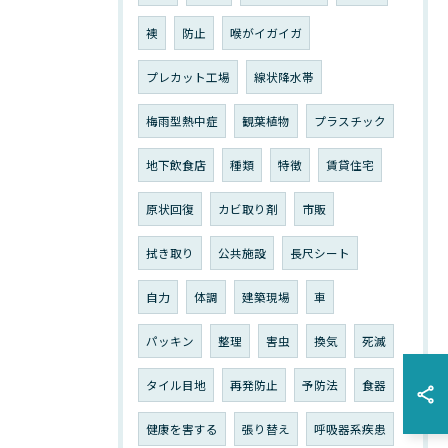
襖
防止
喉がイガイガ
プレカット工場
線状降水帯
梅雨型熱中症
観葉植物
プラスチック
地下飲食店
種類
特徴
賃貸住宅
原状回復
カビ取り剤
市販
拭き取り
公共施設
長尺シート
自力
体調
建築現場
車
パッキン
整理
害虫
換気
死滅
タイル目地
再発防止
予防法
食器
健康を害する
張り替え
呼吸器系疾患