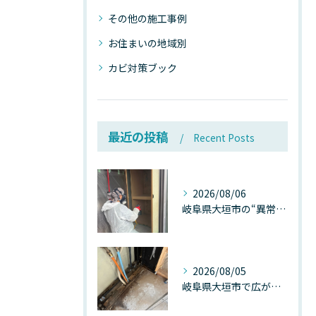
その他の施工事例
お住まいの地域別
カビ対策ブック
最近の投稿
Recent Posts
2026/08/06
岐阜県大垣市の“異常に高い気温”が建物内部を腐らせる──深層カビが爆発的に増える本当の理由
2026/08/05
岐阜県大垣市で広がる“深層カビ汚染”──なぜ除カビが必要なのか、建物内部で起きている見えない危機