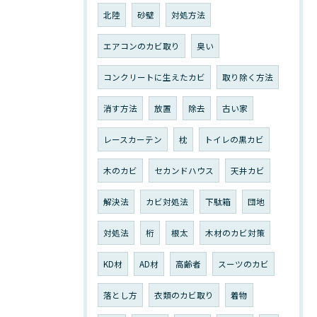
北陸
砂壁
対処方法
エアコンのカビ取り
臭い
コンクリートに生えたカビ
取り除く方法
消す方法
放置
除去
古い家
レースカーテン
枕
トイレの黒カビ
木のカビ
セカンドハウス
天井カビ
解決法
カビ対処法
下駄箱
団地
対処法
桁
根太
木材のカビ対策
KD材
AD材
高齢者
スーツのカビ
落とし方
衣類のカビ取り
着物