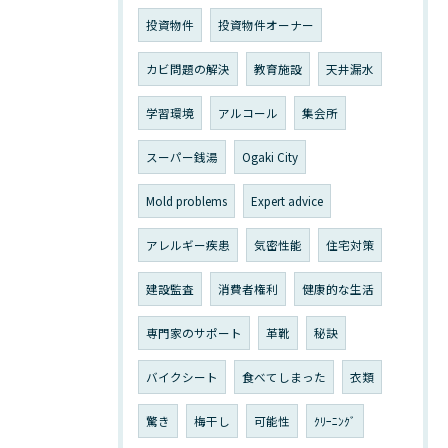
投資物件
投資物件オーナー
カビ問題の解決
教育施設
天井漏水
学習環境
アルコール
集会所
スーパー銭湯
Ogaki City
Mold problems
Expert advice
アレルギー疾患
気密性能
住宅対策
建設監査
消費者権利
健康的な生活
専門家のサポート
革靴
秘訣
バイクシート
食べてしまった
衣類
驚き
梅干し
可能性
ｸﾘｰﾆﾝｸﾞ