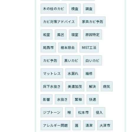
木の柱のカビ
検査
調査
カビ対策アドバイス
家具カビ予防
和室
風呂
寝室
原因特定
尾西市
根本除去
MIST工法
カビ予防
黒いカビ
白いカビ
マットレス
水漏れ
補修
床下水抜き
美濃加茂
解決
病気
影響
水抜き
繁殖
快適
ジプトーン
喉
松本市
侵入
アレルギー問題
菌
清潔
大津市