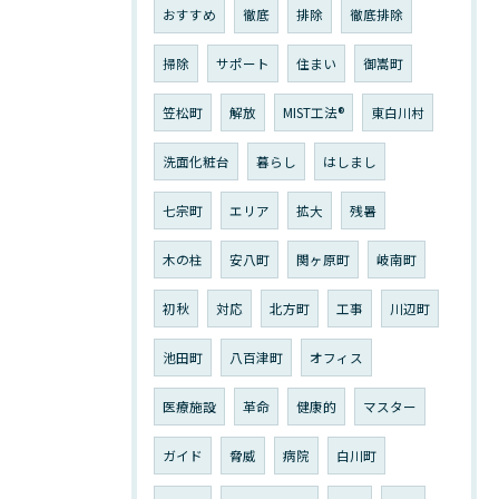
おすすめ
徹底
排除
徹底排除
掃除
サポート
住まい
御嵩町
笠松町
解放
MIST工法®︎
東白川村
洗面化粧台
暮らし
はしまし
七宗町
エリア
拡大
残暑
木の柱
安八町
関ヶ原町
岐南町
初秋
対応
北方町
工事
川辺町
池田町
八百津町
オフィス
医療施設
革命
健康的
マスター
ガイド
脅威
病院
白川町