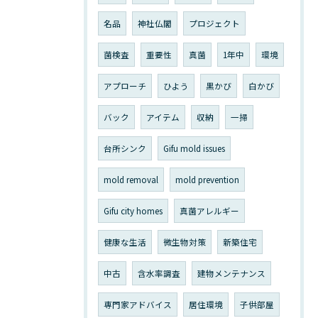
名品
神社仏閣
プロジェクト
菌検査
重要性
真菌
1年中
環境
アプローチ
ひよう
黒かび
白かび
バック
アイテム
収納
一掃
台所シンク
Gifu mold issues
mold removal
mold prevention
Gifu city homes
真菌アレルギー
健康な生活
微生物対策
新築住宅
中古
含水率調査
建物メンテナンス
専門家アドバイス
居住環境
子供部屋