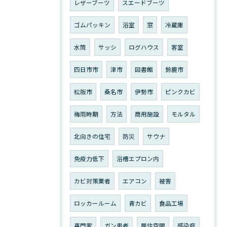
レザーブーツ
スエードブーツ
ゴムパッキン
浴室
窓
冷蔵庫
水筒
サッシ
ログハウス
客室
四日市市
津市
図書館
鈴鹿市
松阪市
桑名市
伊勢市
ピンクカビ
梅雨時期
方法
商用施設
モルタル
北向きの住宅
防災
サウナ
免疫力低下
浴槽エプロン内
カビ対策業者
エアコン
被害
ロッカールーム
青カビ
食品工場
専門家
ガン患者
居住空間
感染症