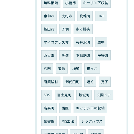
無料相談
小諸市
キッチン下収納
東御市
大町市
箕輪町
LINE
飯山市
子供
歩く肺炎
マイコプラズマ
軽井沢町
空中
カビ毒
危機
下諏訪町
辰野町
玄関
驚愕
増殖
根っこ
南箕輪村
御代田町
遅く
完了
SOS
富士見町
坂城町
玄関ドア
高森町
西区
キッチン下の収納
気密性
MIS工法
シックハウス