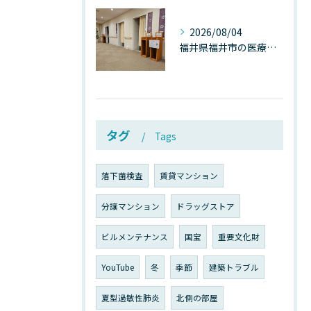
2026/08/04
福井県福井市の医療施設で広がる“見えないカビ汚染”──なぜ除カビが必須なのか、その本質を徹底解説
タグ
Tags
落下菌検査
賃貸マンション
分譲マンション
ドラッグストア
ビルメンテナンス
国宝
重要文化財
YouTube
冬
季節
建築トラブル
夏型過敏性肺炎
北側の部屋