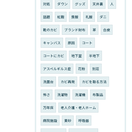
対処
ダウン
グッズ
天井裏
人
話題
紅麴
喪服
礼服
ダニ
靴のカビ
ブランド財布
革
合皮
キャンバス
原因
コート
コートにカビ
地下室
半地下
アスペルギルス症
花粉
別荘
洗面台
カビ再発
カビを取る方法
怖さ
洗濯物
洗濯機
布製品
万年床
老人介護・老人ホーム
病院施設
黄砂
呼吸器