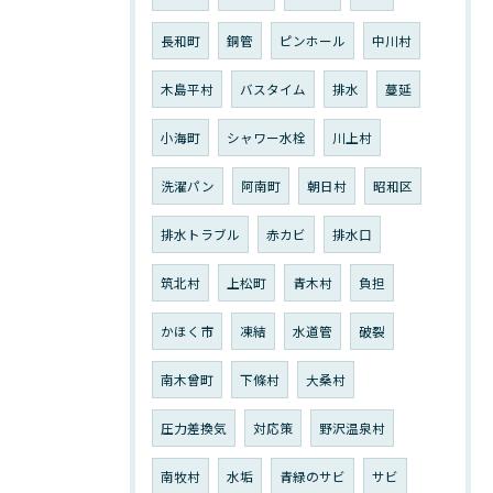
長和町
銅管
ピンホール
中川村
木島平村
バスタイム
排水
蔓延
小海町
シャワー水栓
川上村
洗濯パン
阿南町
朝日村
昭和区
排水トラブル
赤カビ
排水口
筑北村
上松町
青木村
負担
かほく市
凍結
水道管
破裂
南木曾町
下條村
大桑村
圧力差換気
対応策
野沢温泉村
南牧村
水垢
青緑のサビ
サビ