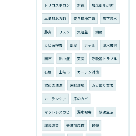
トリコスポロン
対策
加茂郡川辺町
本巣郡北方町
安八郡神戸町
床下浸水
肺炎
リスク
気温差
頭痛
カビ菌検査
部屋
ホテル
浸水被害
関市
熱中症
天気
呼吸器トラブル
石柱
土岐市
カーテン対策
窓辺の清潔
睡眠環境
カビ取り業者
カーテンケア
床のカビ
マットレスカビ
漏水被害
快適生活
環境改善
美濃加茂市
最強