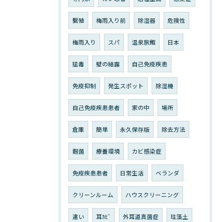
繫殖
梅雨入り前
除湿器
危険性
梅雨入り
スパ
温泉旅館
日本
猛毒
壁の結露
自己免疫疾患
免疫抑制
発生スポット
除湿機
自己免疫疾患患者
家の中
場所
倉庫
簡単
永久保存版
除去方法
麴菌
療養環境
カビ感染症
免疫疾患患者
日常生活
ベランダ
クリーンルーム
ハウスクリーニング
違い
耳ｶﾋﾞ
外耳道真菌症
珪藻土