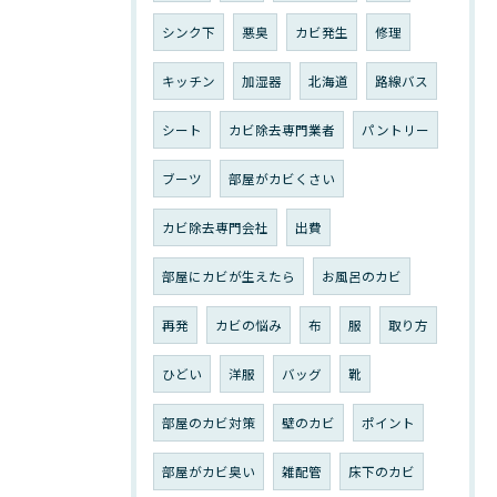
シンク下
悪臭
カビ発生
修理
キッチン
加湿器
北海道
路線バス
シート
カビ除去専門業者
パントリー
ブーツ
部屋がカビくさい
カビ除去専門会社
出費
部屋にカビが生えたら
お風呂のカビ
再発
カビの悩み
布
服
取り方
ひどい
洋服
バッグ
靴
部屋のカビ対策
壁のカビ
ポイント
部屋がカビ臭い
雑配管
床下のカビ