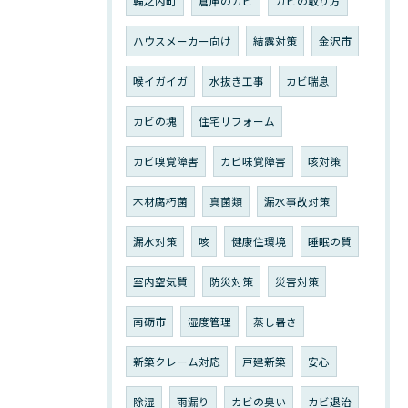
輪之内町
倉庫のカビ
カビの取り方
ハウスメーカー向け
結露対策
金沢市
喉イガイガ
水抜き工事
カビ喘息
カビの塊
住宅リフォーム
カビ嗅覚障害
カビ味覚障害
咳対策
木材腐朽菌
真菌類
漏水事故対策
漏水対策
咳
健康住環境
睡眠の質
室内空気質
防災対策
災害対策
南砺市
湿度管理
蒸し暑さ
新築クレーム対応
戸建新築
安心
除湿
雨漏り
カビの臭い
カビ退治