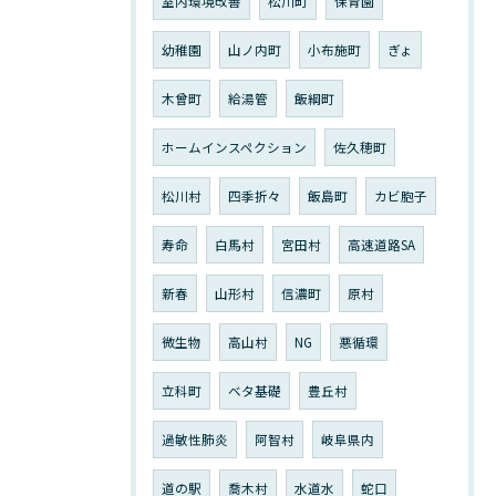
室内環境改善
松川町
保育園
幼稚園
山ノ内町
小布施町
ぎょ
木曾町
給湯管
飯綱町
ホームインスペクション
佐久穂町
松川村
四季折々
飯島町
カビ胞子
寿命
白馬村
宮田村
高速道路SA
新春
山形村
信濃町
原村
微生物
高山村
NG
悪循環
立科町
ベタ基礎
豊丘村
過敏性肺炎
阿智村
岐阜県内
道の駅
喬木村
水道水
蛇口