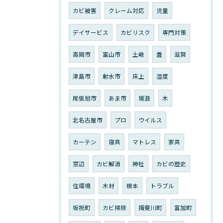
カビ被害
クレーム対応
児童
デイサービス
カビリスク
専門対策
高岡市
富山市
土岐
畳
滋賀
津島市
射水市
床上
湿度
尾張旭市
あま市
瑞浪
木
北名古屋市
プロ
ウイルス
カーテン
寝具
マトレス
家具
窓辺
カビ解消
神社
カビの歴史
住環境
木材
根本
トラブル
坂祝町
カビ掃除
揖斐川町
富加町