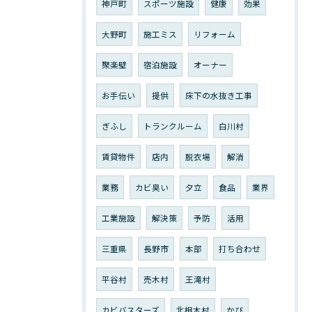
神戸町
スポーツ施設
健康
効果
大野町
施工ミス
リフォーム
聚楽壁
宿泊施設
オーナー
お手伝い
提供
床下の水抜き工事
ぎふし
トランクルーム
白川村
賃貸物件
店内
脱衣場
解消
業務
カビ臭い
夕立
食品
業界
工業施設
解決策
予防
活用
三重県
長野市
本部
打ち合わせ
平谷村
売木村
王滝村
カビバスターズ
北相木村
かび