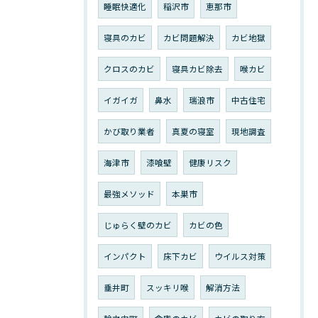
睡眠快適化
稲沢市
恵那市
寝具のカビ
カビ問題解決
カビ地獄
クロスのカビ
寝具カビ除去
喉カビ
イガイガ
鼻水
瑞浪市
中古住宅
かび取り業者
真夏の寝室
現地調査
海津市
漆喰壁
健康リスク
最強メソッド
本巣市
じゅらく壁のカビ
カビの色
インパクト
床下カビ
ウイルス対策
垂井町
スッキリ喉
解消方法