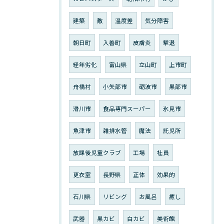
建築
敵
温度差
気分障害
朝日町
入善町
皮膚炎
撃退
経年劣化
富山県
立山町
上市町
舟橋村
小矢部市
砺波市
黒部市
滑川市
食品専門スーパー
氷見市
魚津市
雑排水管
魔法
託児所
放課後児童クラブ
工場
社員
更衣室
長野県
正体
効果的
石川県
リビング
お風呂
癒し
武器
黒カビ
白カビ
美術館