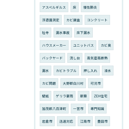
アスペルギルス
床
慢性肺炎
浮遊菌測定
カビ調査
コンクリート
社寺
漏水事故
床下漏水
ハウスメーカー
ユニットバス
カビ臭
バックヤード
流し台
高気密高断熱
漏水
カビトラブル
押し入れ
浸水
カビ問題
大野郡白川村
可児市
壁紙
ゲリラ豪雨
新築
ZEH住宅
加茂郡八百津町
一宮市
専門知識
岩倉市
迅速対応
江南市
豊田市