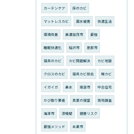
カーテンケア
床のカビ
マットレスカビ
漏水被害
快適生活
環境改善
美濃加茂市
最強
睡眠快適化
稲沢市
恵那市
寝具のカビ
カビ問題解決
カビ地獄
クロスのカビ
寝具カビ除去
喉カビ
イガイガ
鼻水
瑞浪市
中古住宅
かび取り業者
真夏の寝室
現地調査
海津市
漆喰壁
健康リスク
最強メソッド
本巣市