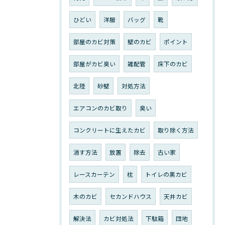
ひどい
洋服
バッグ
靴
部屋のカビ対策
壁のカビ
ポイント
部屋がカビ臭い
雑配管
床下のカビ
北陸
砂壁
対処方法
エアコンのカビ取り
臭い
コンクリートに生えたカビ
取り除く方法
消す方法
放置
除去
古い家
レースカーテン
枕
トイレの黒カビ
木のカビ
セカンドハウス
天井カビ
解決法
カビ対処法
下駄箱
団地