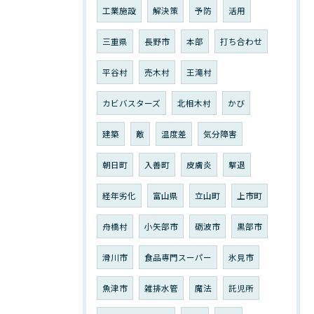
工業施設
解決策
予防
活用
三重県
長野市
本部
打ち合わせ
平谷村
売木村
王滝村
カビバスターズ
北相木村
かび
建築
敵
温度差
気分障害
朝日町
入善町
皮膚炎
撃退
経年劣化
富山県
立山町
上市町
舟橋村
小矢部市
砺波市
黒部市
滑川市
食品専門スーパー
氷見市
魚津市
雑排水管
魔法
託児所