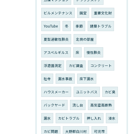
ビルメンテナンス
国宝
重要文化財
YouTube
冬
季節
建築トラブル
夏型過敏性肺炎
北側の部屋
アスペルギルス
床
慢性肺炎
浮遊菌測定
カビ調査
コンクリート
社寺
漏水事故
床下漏水
ハウスメーカー
ユニットバス
カビ臭
バックヤード
流し台
高気密高断熱
漏水
カビトラブル
押し入れ
浸水
カビ問題
大野郡白川村
可児市