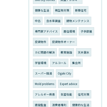
健康な生活
微生物対策
新築住宅
中古
含水率調査
建物メンテナンス
専門家アドバイス
居住環境
子供部屋
投資物件
投資物件オーナー
カビ問題の解決
教育施設
天井漏水
学習環境
アルコール
集会所
スーパー銭湯
Ogaki City
Mold problems
Expert advice
アレルギー疾患
気密性能
住宅対策
建設監査
消費者権利
健康的な生活