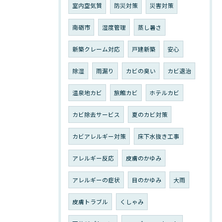
室内空気質
防災対策
災害対策
南砺市
湿度管理
蒸し暑さ
新築クレーム対応
戸建新築
安心
除湿
雨漏り
カビの臭い
カビ退治
温泉地カビ
旅館カビ
ホテルカビ
カビ除去サービス
夏のカビ対策
カビアレルギー対策
床下水抜き工事
アレルギー反応
皮膚のかゆみ
アレルギーの症状
目のかゆみ
大雨
皮膚トラブル
くしゃみ