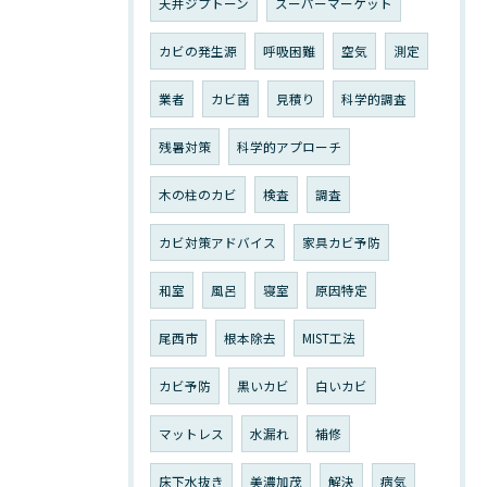
天井ジプトーン
スーパーマーケット
カビの発生源
呼吸困難
空気
測定
業者
カビ菌
見積り
科学的調査
残暑対策
科学的アプローチ
木の柱のカビ
検査
調査
カビ対策アドバイス
家具カビ予防
和室
風呂
寝室
原因特定
尾西市
根本除去
MIST工法
カビ予防
黒いカビ
白いカビ
マットレス
水漏れ
補修
床下水抜き
美濃加茂
解決
病気