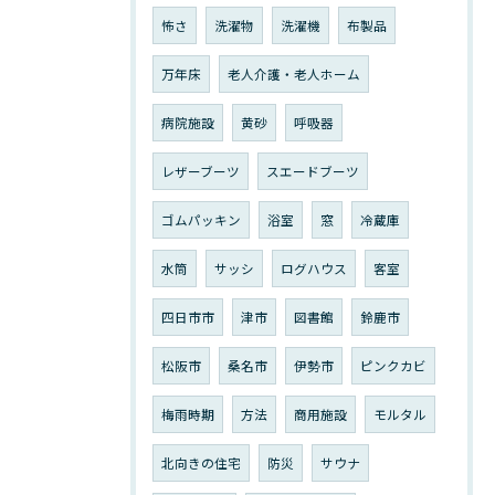
怖さ
洗濯物
洗濯機
布製品
万年床
老人介護・老人ホーム
病院施設
黄砂
呼吸器
レザーブーツ
スエードブーツ
ゴムパッキン
浴室
窓
冷蔵庫
水筒
サッシ
ログハウス
客室
四日市市
津市
図書館
鈴鹿市
松阪市
桑名市
伊勢市
ピンクカビ
梅雨時期
方法
商用施設
モルタル
北向きの住宅
防災
サウナ