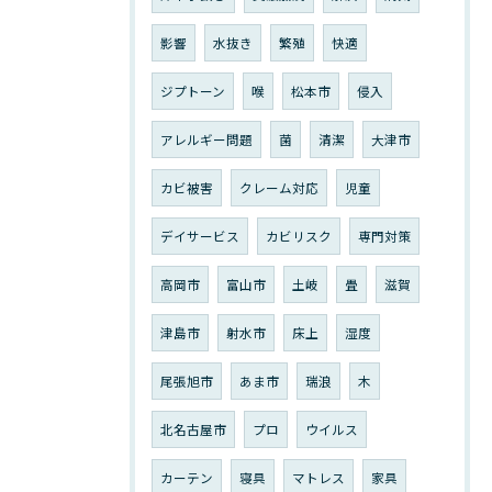
影響
水抜き
繁殖
快適
ジプトーン
喉
松本市
侵入
アレルギー問題
菌
清潔
大津市
カビ被害
クレーム対応
児童
デイサービス
カビリスク
専門対策
高岡市
富山市
土岐
畳
滋賀
津島市
射水市
床上
湿度
尾張旭市
あま市
瑞浪
木
北名古屋市
プロ
ウイルス
カーテン
寝具
マトレス
家具