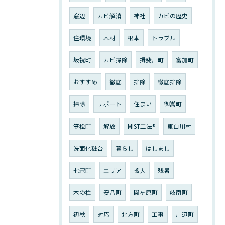
窓辺
カビ解消
神社
カビの歴史
住環境
木材
根本
トラブル
坂祝町
カビ掃除
揖斐川町
富加町
おすすめ
徹底
排除
徹底排除
掃除
サポート
住まい
御嵩町
笠松町
解放
MIST工法®︎
東白川村
洗面化粧台
暮らし
はしまし
七宗町
エリア
拡大
残暑
木の柱
安八町
関ヶ原町
岐南町
初秋
対応
北方町
工事
川辺町