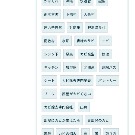
かほく市
凍結
水道管
破裂
南木曾町
下條村
大桑村
圧力差換気
対応策
野沢温泉村
南牧村
水垢
青緑のサビ
サビ
シンク下
悪臭
カビ発生
修理
キッチン
加湿器
北海道
路線バス
シート
カビ除去専門業者
パントリー
ブーツ
部屋がカビくさい
カビ除去専門会社
出費
部屋にカビが生えたら
お風呂のカビ
再発
カビの悩み
布
服
取り方