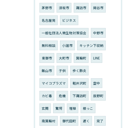
茅野市
須坂市
諏訪市
岡谷市
名古屋発
ビジネス
一般社団法人微生物対策協会
中野市
無料相談
小諸市
キッチン下収納
東御市
大町市
箕輪町
LINE
飯山市
子供
歩く肺炎
マイコプラズマ
軽井沢町
空中
カビ毒
危機
下諏訪町
辰野町
玄関
驚愕
増殖
根っこ
南箕輪村
御代田町
遅く
完了