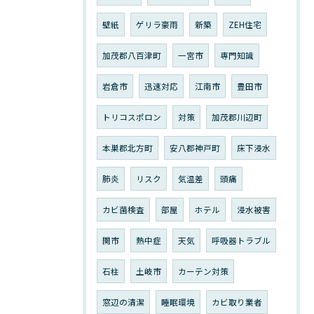
壁紙
ゲリラ豪雨
新築
ZEH住宅
加茂郡八百津町
一宮市
専門知識
岩倉市
迅速対応
江南市
豊田市
トリコスポロン
対策
加茂郡川辺町
本巣郡北方町
安八郡神戸町
床下浸水
肺炎
リスク
気温差
頭痛
カビ菌検査
部屋
ホテル
浸水被害
関市
熱中症
天気
呼吸器トラブル
石柱
土岐市
カーテン対策
窓辺の清潔
睡眠環境
カビ取り業者