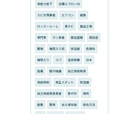
免疫力低下
浴槽エプロン内
カビ対策業者
エアコン
被害
ロッカールーム
青カビ
食品工場
専門家
ガン患者
居住空間
感染症
繫殖
梅雨入り前
除湿器
危険性
梅雨入り
スパ
温泉旅館
日本
猛毒
壁の結露
自己免疫疾患
免疫抑制
発生スポット
除湿機
自己免疫疾患患者
家の中
場所
倉庫
簡単
永久保存版
除去方法