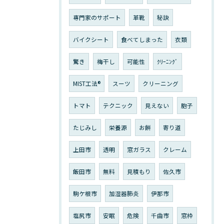
専門家のサポート
革靴
秘訣
バイクシート
食べてしまった
衣類
驚き
梅干し
可能性
ｸﾘｰﾆﾝｸﾞ
MIST工法®
スーツ
クリーニング
トマト
テクニック
見えない
胞子
たじみし
栄養源
お餅
寄り道
上田市
透明
窓ガラス
クレーム
飯田市
無料
見積もり
佐久市
駒ケ根市
加湿器肺炎
伊那市
塩尻市
安眠
危険
千曲市
窓枠