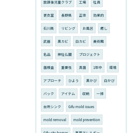
放課後児童クラブ
工場
社員
更衣室
長野県
正体
効果的
石川県
リビング
お風呂
癒し
武器
黒カビ
白カビ
美術館
名品
神社仏閣
プロジェクト
菌検査
重要性
真菌
1年中
環境
アプローチ
ひよう
黒かび
白かび
バック
アイテム
収納
一掃
台所シンク
Gifu mold issues
mold removal
mold prevention
Gifu city homes
真菌アレルギー