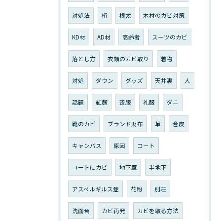
対処法
桁
根太
木材のカビ対策
KD材
AD材
高齢者
スーツのカビ
落とし方
衣類のカビ取り
着物
対処
ダウン
グッズ
天井裏
人
話題
紅麴
喪服
礼服
ダニ
靴のカビ
ブランド財布
革
合皮
キャンバス
原因
コート
コートにカビ
地下室
半地下
アスペルギルス症
花粉
別荘
洗面台
カビ再発
カビを取る方法