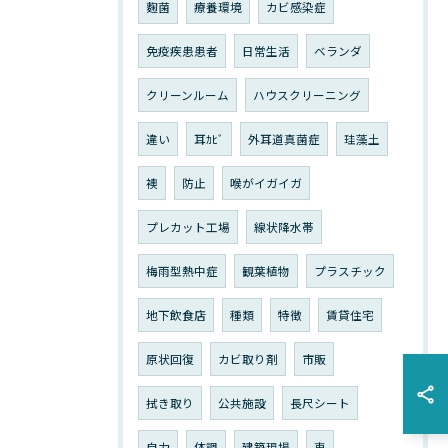
麴菌
療養環境
カビ感染症
免疫疾患患者
日常生活
ベランダ
クリーンルーム
ハウスクリーニング
違い
耳ｶﾋﾞ
外耳道真菌症
珪藻土
襖
防止
喉がイガイガ
プレカット工場
線状降水帯
梅雨型熱中症
観葉植物
プラスチック
地下飲食店
種類
特徴
賃貸住宅
原状回復
カビ取り剤
市販
拭き取り
公共施設
長尺シート
自力
体調
建築現場
車