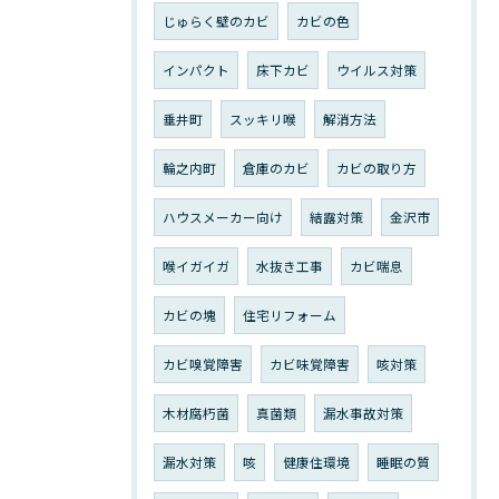
じゅらく壁のカビ
カビの色
インパクト
床下カビ
ウイルス対策
垂井町
スッキリ喉
解消方法
輪之内町
倉庫のカビ
カビの取り方
ハウスメーカー向け
結露対策
金沢市
喉イガイガ
水抜き工事
カビ喘息
カビの塊
住宅リフォーム
カビ嗅覚障害
カビ味覚障害
咳対策
木材腐朽菌
真菌類
漏水事故対策
漏水対策
咳
健康住環境
睡眠の質