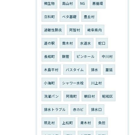
微生物
高山村
NG
悪循環
立科町
ベタ基礎
豊丘村
過敏性肺炎
阿智村
岐阜県内
道の駅
喬木村
水道水
蛇口
長和町
銅管
ピンホール
中川村
木島平村
バスタイム
排水
蔓延
小海町
シャワー水栓
川上村
洗濯パン
阿南町
朝日村
昭和区
排水トラブル
赤カビ
排水口
筑北村
上松町
青木村
負担