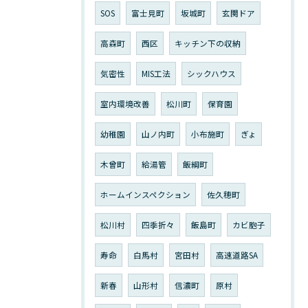
SOS
富士見町
坂城町
玄関ドア
高森町
西区
キッチン下の収納
気密性
MIS工法
シックハウス
室内環境改善
松川町
保育園
幼稚園
山ノ内町
小布施町
ぎょ
木曾町
給湯管
飯綱町
ホームインスペクション
佐久穂町
松川村
四季折々
飯島町
カビ胞子
寿命
白馬村
宮田村
高速道路SA
新春
山形村
信濃町
原村