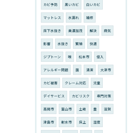
カビ予防
黒いカビ
白いカビ
マットレス
水漏れ
補修
床下水抜き
美濃加茂
解決
病気
影響
水抜き
繁殖
快適
ジプトーン
喉
松本市
侵入
アレルギー問題
菌
清潔
大津市
カビ被害
クレーム対応
児童
デイサービス
カビリスク
専門対策
高岡市
富山市
土岐
畳
滋賀
津島市
射水市
床上
湿度