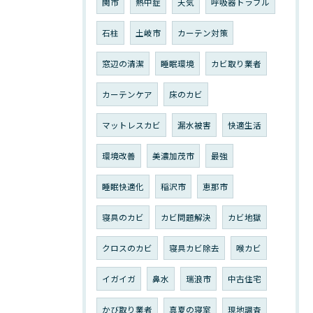
関市
熱中症
天気
呼吸器トラブル
石柱
土岐市
カーテン対策
窓辺の清潔
睡眠環境
カビ取り業者
カーテンケア
床のカビ
マットレスカビ
漏水被害
快適生活
環境改善
美濃加茂市
最強
睡眠快適化
稲沢市
恵那市
寝具のカビ
カビ問題解決
カビ地獄
クロスのカビ
寝具カビ除去
喉カビ
イガイガ
鼻水
瑞浪市
中古住宅
かび取り業者
真夏の寝室
現地調査