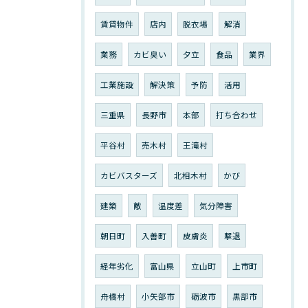
賃貸物件
店内
脱衣場
解消
業務
カビ臭い
夕立
食品
業界
工業施設
解決策
予防
活用
三重県
長野市
本部
打ち合わせ
平谷村
売木村
王滝村
カビバスターズ
北相木村
かび
建築
敵
温度差
気分障害
朝日町
入善町
皮膚炎
撃退
経年劣化
富山県
立山町
上市町
舟橋村
小矢部市
砺波市
黒部市