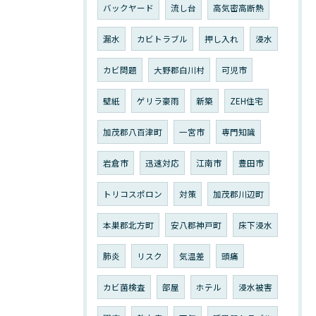
バックヤード
流し台
高気密高断熱
漏水
カビトラブル
押し入れ
浸水
カビ問題
大野郡白川村
可児市
壁紙
ゲリラ豪雨
新築
ZEH住宅
加茂郡八百津町
一宮市
専門知識
岩倉市
迅速対応
江南市
豊田市
トリコスポロン
対策
加茂郡川辺町
本巣郡北方町
安八郡神戸町
床下浸水
肺炎
リスク
気温差
頭痛
カビ菌検査
部屋
ホテル
浸水被害