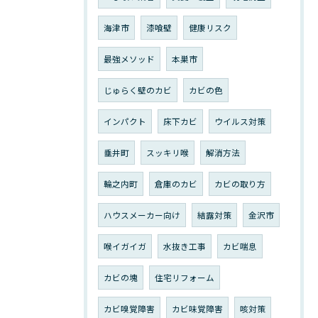
海津市
漆喰壁
健康リスク
最強メソッド
本巣市
じゅらく壁のカビ
カビの色
インパクト
床下カビ
ウイルス対策
垂井町
スッキリ喉
解消方法
輪之内町
倉庫のカビ
カビの取り方
ハウスメーカー向け
結露対策
金沢市
喉イガイガ
水抜き工事
カビ喘息
カビの塊
住宅リフォーム
カビ嗅覚障害
カビ味覚障害
咳対策