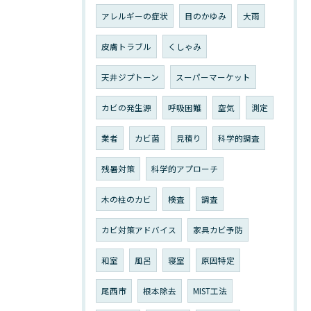
アレルギーの症状
目のかゆみ
大雨
皮膚トラブル
くしゃみ
天井ジプトーン
スーパーマーケット
カビの発生源
呼吸困難
空気
測定
業者
カビ菌
見積り
科学的調査
残暑対策
科学的アプローチ
木の柱のカビ
検査
調査
カビ対策アドバイス
家具カビ予防
和室
風呂
寝室
原因特定
尾西市
根本除去
MIST工法