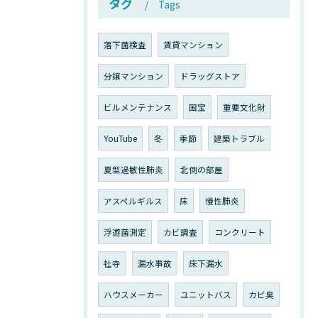
タグ
Tags
落下菌検査
賃貸マンション
分譲マンション
ドラッグストア
ビルメンテナンス
国宝
重要文化財
YouTube
冬
季節
建築トラブル
夏型過敏性肺炎
北側の部屋
アスペルギルス
床
慢性肺炎
浮遊菌測定
カビ調査
コンクリート
社寺
漏水事故
床下漏水
ハウスメーカー
ユニットバス
カビ臭