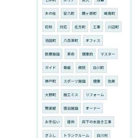
木の柱
安八町
関ヶ原町
岐南町
初秋
対応
北方町
工事
川辺町
池田町
八百津町
オフィス
医療施設
革命
健康的
マスター
ガイド
脅威
病院
白川町
神戸町
スポーツ施設
健康
効果
大野町
施工ミス
リフォーム
聚楽壁
宿泊施設
オーナー
お手伝い
提供
床下の水抜き工事
ぎふし
トランクルーム
白川村