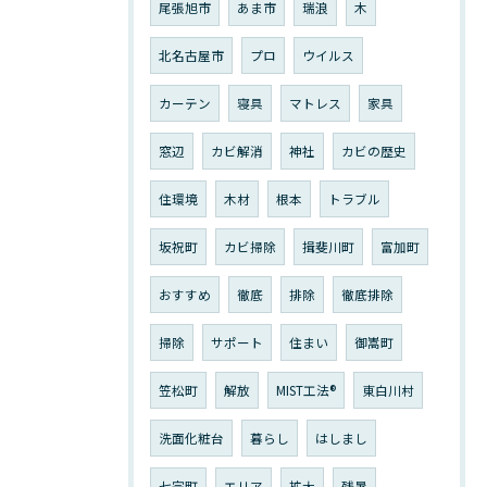
尾張旭市
あま市
瑞浪
木
北名古屋市
プロ
ウイルス
カーテン
寝具
マトレス
家具
窓辺
カビ解消
神社
カビの歴史
住環境
木材
根本
トラブル
坂祝町
カビ掃除
揖斐川町
富加町
おすすめ
徹底
排除
徹底排除
掃除
サポート
住まい
御嵩町
笠松町
解放
MIST工法®︎
東白川村
洗面化粧台
暮らし
はしまし
七宗町
エリア
拡大
残暑