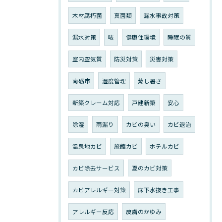
木材腐朽菌
真菌類
漏水事故対策
漏水対策
咳
健康住環境
睡眠の質
室内空気質
防災対策
災害対策
南砺市
湿度管理
蒸し暑さ
新築クレーム対応
戸建新築
安心
除湿
雨漏り
カビの臭い
カビ退治
温泉地カビ
旅館カビ
ホテルカビ
カビ除去サービス
夏のカビ対策
カビアレルギー対策
床下水抜き工事
アレルギー反応
皮膚のかゆみ