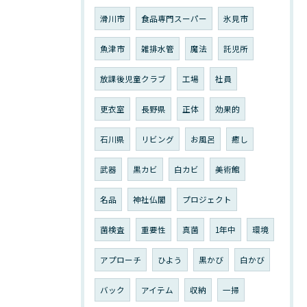
滑川市
食品専門スーパー
氷見市
魚津市
雑排水管
魔法
託児所
放課後児童クラブ
工場
社員
更衣室
長野県
正体
効果的
石川県
リビング
お風呂
癒し
武器
黒カビ
白カビ
美術館
名品
神社仏閣
プロジェクト
菌検査
重要性
真菌
1年中
環境
アプローチ
ひよう
黒かび
白かび
バック
アイテム
収納
一掃