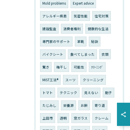
Mold problems
Expert advice
アレルギー疾患
気密性能
住宅対策
建設監査
消費者権利
健康的な生活
専門家のサポート
革靴
秘訣
バイクシート
食べてしまった
衣類
驚き
梅干し
可能性
ｸﾘｰﾆﾝｸﾞ
MIST工法®
スーツ
クリーニング
トマト
テクニック
見えない
胞子
たじみし
栄養源
お餅
寄り道
上田市
透明
窓ガラス
クレーム