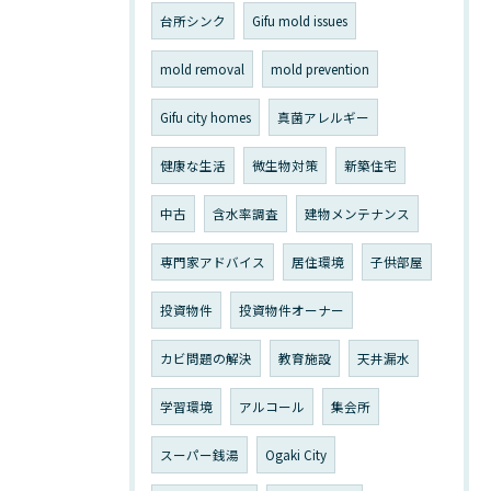
台所シンク
Gifu mold issues
mold removal
mold prevention
Gifu city homes
真菌アレルギー
健康な生活
微生物対策
新築住宅
中古
含水率調査
建物メンテナンス
専門家アドバイス
居住環境
子供部屋
投資物件
投資物件オーナー
カビ問題の解決
教育施設
天井漏水
学習環境
アルコール
集会所
スーパー銭湯
Ogaki City