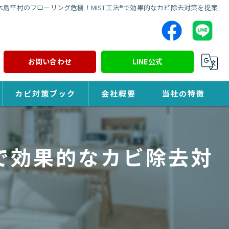
木島平村のフローリング危機！MIST工法®で効果的なカビ除去対策を提案
お問い合わせ
LINE公式
カビ対策ブック
会社概要
当社の特徴
カビ対策
®で効果的なカビ除去対
除カビ
防カビ
カビ