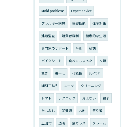
Mold problems
Expert advice
アレルギー疾患
気密性能
住宅対策
建設監査
消費者権利
健康的な生活
専門家のサポート
革靴
秘訣
バイクシート
食べてしまった
衣類
驚き
梅干し
可能性
ｸﾘｰﾆﾝｸﾞ
MIST工法®
スーツ
クリーニング
トマト
テクニック
見えない
胞子
たじみし
栄養源
お餅
寄り道
上田市
透明
窓ガラス
クレーム