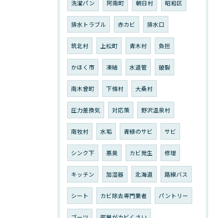
洗濯パン
阿南町
朝日村
昭和区
排水トラブル
赤カビ
排水口
筑北村
上松町
青木村
負担
かほく市
凍結
水道管
破裂
南木曾町
下條村
大桑村
圧力差換気
対応策
野沢温泉村
南牧村
水垢
青緑のサビ
サビ
シンク下
悪臭
カビ発生
修理
キッチン
加湿器
北海道
路線バス
シート
カビ除去専門業者
パントリー
ブーツ
部屋がカビくさい