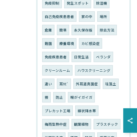
免疫抑制
発生スポット
除湿機
自己免疫疾患患者
家の中
場所
倉庫
簡単
永久保存版
除去方法
麴菌
療養環境
カビ感染症
免疫疾患患者
日常生活
ベランダ
クリーンルーム
ハウスクリーニング
違い
耳ｶﾋﾞ
外耳道真菌症
珪藻土
襖
防止
喉がイガイガ
プレカット工場
線状降水帯
梅雨型熱中症
観葉植物
プラスチック