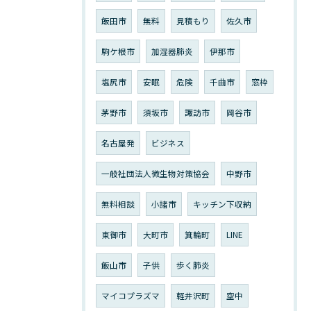
飯田市
無料
見積もり
佐久市
駒ケ根市
加湿器肺炎
伊那市
塩尻市
安眠
危険
千曲市
窓枠
茅野市
須坂市
諏訪市
岡谷市
名古屋発
ビジネス
一般社団法人微生物対策協会
中野市
無料相談
小諸市
キッチン下収納
東御市
大町市
箕輪町
LINE
飯山市
子供
歩く肺炎
マイコプラズマ
軽井沢町
空中