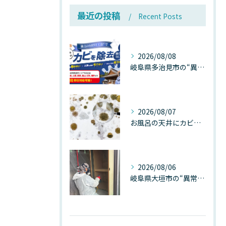
最近の投稿
Recent Posts
2026/08/08
岐阜県多治見市の“異常な高温”が建物内部を破壊する──深層カビが急増する危険な温度差の正体
2026/08/07
お風呂の天井にカビが生えたら要注意！2026年8月の猛暑・高湿度で急増する浴室カビの原因と正しい対策
2026/08/06
岐阜県大垣市の“異常に高い気温”が建物内部を腐らせる──深層カビが爆発的に増える本当の理由