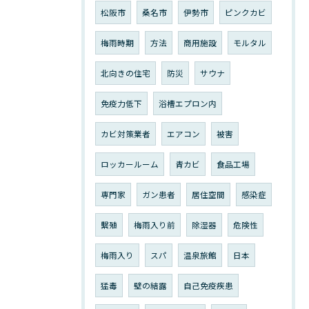
松阪市
桑名市
伊勢市
ピンクカビ
梅雨時期
方法
商用施設
モルタル
北向きの住宅
防災
サウナ
免疫力低下
浴槽エプロン内
カビ対策業者
エアコン
被害
ロッカールーム
青カビ
食品工場
専門家
ガン患者
居住空間
感染症
繫殖
梅雨入り前
除湿器
危険性
梅雨入り
スパ
温泉旅館
日本
猛毒
壁の結露
自己免疫疾患