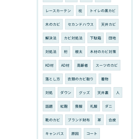
レースカーテン
枕
トイレの黒カビ
木のカビ
セカンドハウス
天井カビ
解決法
カビ対処法
下駄箱
団地
対処法
桁
根太
木材のカビ対策
KD材
AD材
高齢者
スーツのカビ
落とし方
衣類のカビ取り
着物
対処
ダウン
グッズ
天井裏
人
話題
紅麴
喪服
礼服
ダニ
靴のカビ
ブランド財布
革
合皮
キャンバス
原因
コート