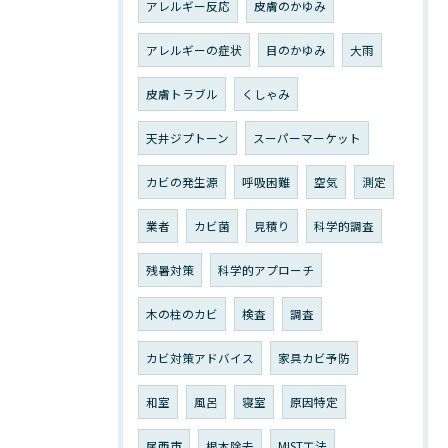
アレルギー反応
皮膚のかゆみ
アレルギーの症状
目のかゆみ
大雨
皮膚トラブル
くしゃみ
天井ジプトーン
スーパーマーケット
カビの発生源
呼吸困難
空気
測定
業者
カビ菌
見積り
科学的調査
残暑対策
科学的アプローチ
木の柱のカビ
検査
調査
カビ対策アドバイス
家具カビ予防
和室
風呂
寝室
原因特定
尾西市
根本除去
MIST工法