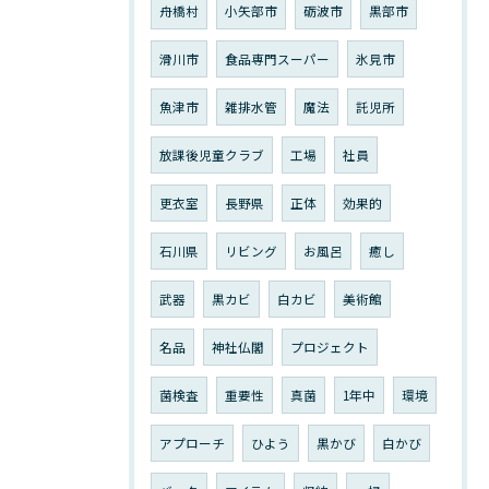
舟橋村
小矢部市
砺波市
黒部市
滑川市
食品専門スーパー
氷見市
魚津市
雑排水管
魔法
託児所
放課後児童クラブ
工場
社員
更衣室
長野県
正体
効果的
石川県
リビング
お風呂
癒し
武器
黒カビ
白カビ
美術館
名品
神社仏閣
プロジェクト
菌検査
重要性
真菌
1年中
環境
アプローチ
ひよう
黒かび
白かび