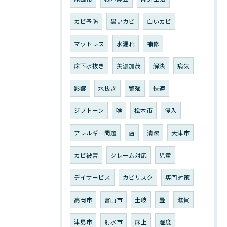
カビ予防
黒いカビ
白いカビ
マットレス
水漏れ
補修
床下水抜き
美濃加茂
解決
病気
影響
水抜き
繁殖
快適
ジプトーン
喉
松本市
侵入
アレルギー問題
菌
清潔
大津市
カビ被害
クレーム対応
児童
デイサービス
カビリスク
専門対策
高岡市
富山市
土岐
畳
滋賀
津島市
射水市
床上
湿度