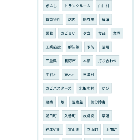
ぎふし
トランクルーム
白川村
賃貸物件
店内
脱衣場
解消
業務
カビ臭い
夕立
食品
業界
工業施設
解決策
予防
活用
三重県
長野市
本部
打ち合わせ
平谷村
売木村
王滝村
カビバスターズ
北相木村
かび
建築
敵
温度差
気分障害
朝日町
入善町
皮膚炎
撃退
経年劣化
富山県
立山町
上市町