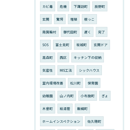
カビ毒
危機
下諏訪町
辰野町
玄関
驚愕
増殖
根っこ
南箕輪村
御代田町
遅く
完了
SOS
富士見町
坂城町
玄関ドア
高森町
西区
キッチン下の収納
気密性
MIS工法
シックハウス
室内環境改善
松川町
保育園
幼稚園
山ノ内町
小布施町
ぎょ
木曾町
給湯管
飯綱町
ホームインスペクション
佐久穂町