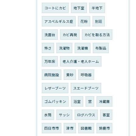
コートにカビ
地下室
半地下
アスペルギルス症
花粉
別荘
洗面台
カビ再発
カビを取る方法
怖さ
洗濯物
洗濯機
布製品
万年床
老人介護・老人ホーム
病院施設
黄砂
呼吸器
レザーブーツ
スエードブーツ
ゴムパッキン
浴室
窓
冷蔵庫
水筒
サッシ
ログハウス
客室
四日市市
津市
図書館
鈴鹿市