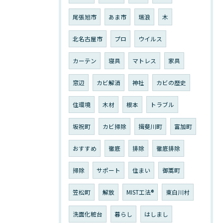
尾張旭市
あま市
瑞浪
木
北名古屋市
プロ
ウイルス
カーテン
寝具
マトレス
家具
窓辺
カビ解消
神社
カビの歴史
住環境
木材
根本
トラブル
坂祝町
カビ掃除
揖斐川町
富加町
おすすめ
徹底
排除
徹底排除
掃除
サポート
住まい
御嵩町
笠松町
解放
MIST工法®︎
東白川村
洗面化粧台
暮らし
はしまし