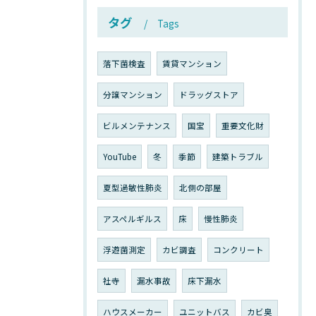
タグ
Tags
落下菌検査
賃貸マンション
分譲マンション
ドラッグストア
ビルメンテナンス
国宝
重要文化財
YouTube
冬
季節
建築トラブル
夏型過敏性肺炎
北側の部屋
アスペルギルス
床
慢性肺炎
浮遊菌測定
カビ調査
コンクリート
社寺
漏水事故
床下漏水
ハウスメーカー
ユニットバス
カビ臭