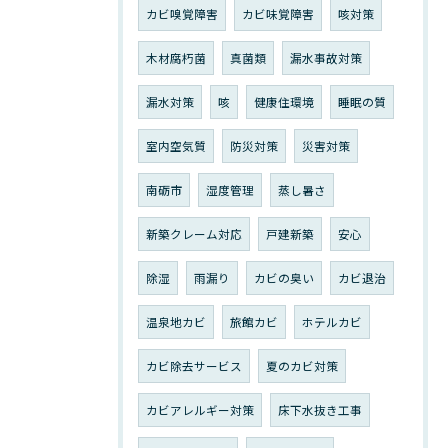
カビ嗅覚障害
カビ味覚障害
咳対策
木材腐朽菌
真菌類
漏水事故対策
漏水対策
咳
健康住環境
睡眠の質
室内空気質
防災対策
災害対策
南砺市
湿度管理
蒸し暑さ
新築クレーム対応
戸建新築
安心
除湿
雨漏り
カビの臭い
カビ退治
温泉地カビ
旅館カビ
ホテルカビ
カビ除去サービス
夏のカビ対策
カビアレルギー対策
床下水抜き工事