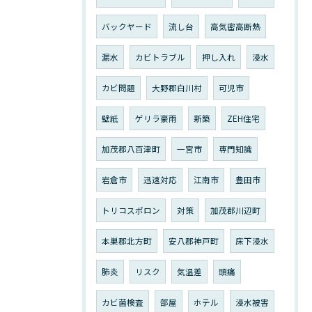
バックヤード
流し台
高気密高断熱
漏水
カビトラブル
押し入れ
浸水
カビ問題
大野郡白川村
可児市
壁紙
ゲリラ豪雨
新築
ZEH住宅
加茂郡八百津町
一宮市
専門知識
岩倉市
迅速対応
江南市
豊田市
トリコスポロン
対策
加茂郡川辺町
本巣郡北方町
安八郡神戸町
床下浸水
肺炎
リスク
気温差
頭痛
カビ菌検査
部屋
ホテル
浸水被害