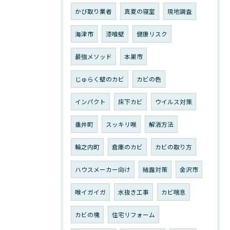
かび取り業者
真夏の寝室
現地調査
海津市
漆喰壁
健康リスク
最強メソッド
本巣市
じゅらく壁のカビ
カビの色
インパクト
床下カビ
ウイルス対策
垂井町
スッキリ喉
解消方法
輪之内町
倉庫のカビ
カビの取り方
ハウスメーカー向け
結露対策
金沢市
喉イガイガ
水抜き工事
カビ喘息
カビの塊
住宅リフォーム