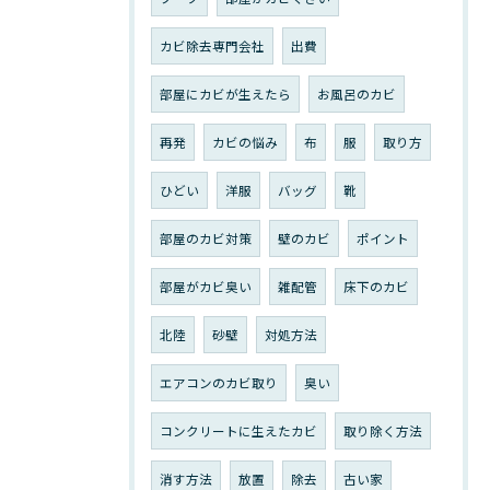
カビ除去専門会社
出費
部屋にカビが生えたら
お風呂のカビ
再発
カビの悩み
布
服
取り方
ひどい
洋服
バッグ
靴
部屋のカビ対策
壁のカビ
ポイント
部屋がカビ臭い
雑配管
床下のカビ
北陸
砂壁
対処方法
エアコンのカビ取り
臭い
コンクリートに生えたカビ
取り除く方法
消す方法
放置
除去
古い家