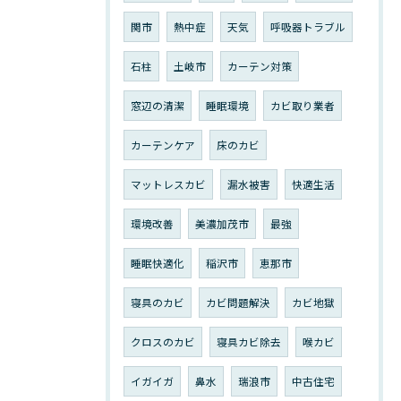
関市
熱中症
天気
呼吸器トラブル
石柱
土岐市
カーテン対策
窓辺の清潔
睡眠環境
カビ取り業者
カーテンケア
床のカビ
マットレスカビ
漏水被害
快適生活
環境改善
美濃加茂市
最強
睡眠快適化
稲沢市
恵那市
寝具のカビ
カビ問題解決
カビ地獄
クロスのカビ
寝具カビ除去
喉カビ
イガイガ
鼻水
瑞浪市
中古住宅