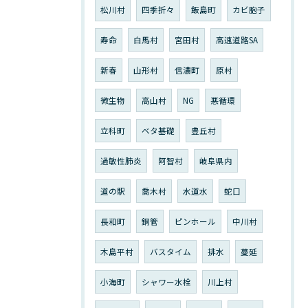
松川村
四季折々
飯島町
カビ胞子
寿命
白馬村
宮田村
高速道路SA
新春
山形村
信濃町
原村
微生物
高山村
NG
悪循環
立科町
ベタ基礎
豊丘村
過敏性肺炎
阿智村
岐阜県内
道の駅
喬木村
水道水
蛇口
長和町
銅管
ピンホール
中川村
木島平村
バスタイム
排水
蔓延
小海町
シャワー水栓
川上村