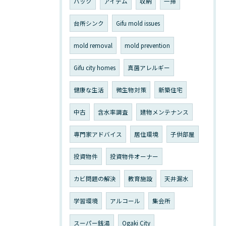
バック
アイテム
収納
一掃
台所シンク
Gifu mold issues
mold removal
mold prevention
Gifu city homes
真菌アレルギー
健康な生活
微生物対策
新築住宅
中古
含水率調査
建物メンテナンス
専門家アドバイス
居住環境
子供部屋
投資物件
投資物件オーナー
カビ問題の解決
教育施設
天井漏水
学習環境
アルコール
集会所
スーパー銭湯
Ogaki City