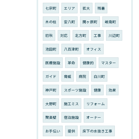
七宗町
エリア
拡大
残暑
木の柱
安八町
関ヶ原町
岐南町
初秋
対応
北方町
工事
川辺町
池田町
八百津町
オフィス
医療施設
革命
健康的
マスター
ガイド
脅威
病院
白川町
神戸町
スポーツ施設
健康
効果
大野町
施工ミス
リフォーム
聚楽壁
宿泊施設
オーナー
お手伝い
提供
床下の水抜き工事