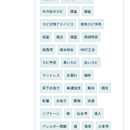
木の柱のカビ
検査
調査
カビ対策アドバイス
家具カビ予防
和室
風呂
寝室
原因特定
尾西市
根本除去
MIST工法
カビ予防
黒いカビ
白いカビ
マットレス
水漏れ
補修
床下水抜き
美濃加茂
解決
病気
影響
水抜き
繁殖
快適
ジプトーン
喉
松本市
侵入
アレルギー問題
菌
清潔
大津市