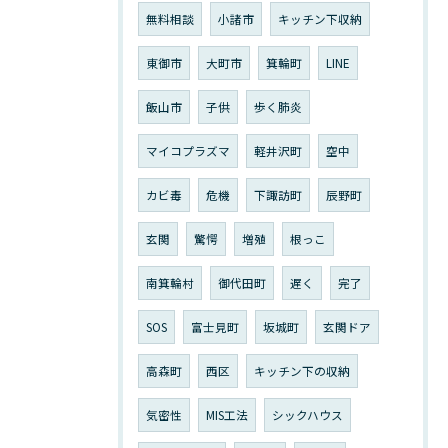
無料相談
小諸市
キッチン下収納
東御市
大町市
箕輪町
LINE
飯山市
子供
歩く肺炎
マイコプラズマ
軽井沢町
空中
カビ毒
危機
下諏訪町
辰野町
玄関
驚愕
増殖
根っこ
南箕輪村
御代田町
遅く
完了
SOS
富士見町
坂城町
玄関ドア
高森町
西区
キッチン下の収納
気密性
MIS工法
シックハウス