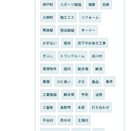
神戸町
スポーツ施設
健康
効果
大野町
施工ミス
リフォーム
聚楽壁
宿泊施設
オーナー
お手伝い
提供
床下の水抜き工事
ぎふし
トランクルーム
白川村
賃貸物件
店内
脱衣場
解消
業務
カビ臭い
夕立
食品
業界
工業施設
解決策
予防
活用
三重県
長野市
本部
打ち合わせ
平谷村
売木村
王滝村