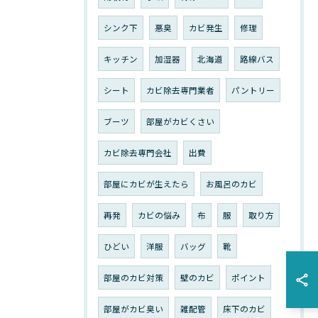
シンク下
悪臭
カビ発生
修理
キッチン
加湿器
北海道
路線バス
シート
カビ除去専門業者
パントリー
ブーツ
部屋がカビくさい
カビ除去専門会社
出費
部屋にカビが生えたら
お風呂のカビ
再発
カビの悩み
布
服
取り方
ひどい
洋服
バッグ
靴
部屋のカビ対策
壁のカビ
ポイント
部屋がカビ臭い
雑配管
床下のカビ