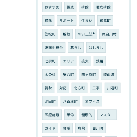
おすすめ
徹底
排除
徹底排除
掃除
サポート
住まい
御嵩町
笠松町
解放
MIST工法®︎
東白川村
洗面化粧台
暮らし
はしまし
七宗町
エリア
拡大
残暑
木の柱
安八町
関ヶ原町
岐南町
初秋
対応
北方町
工事
川辺町
池田町
八百津町
オフィス
医療施設
革命
健康的
マスター
ガイド
脅威
病院
白川町