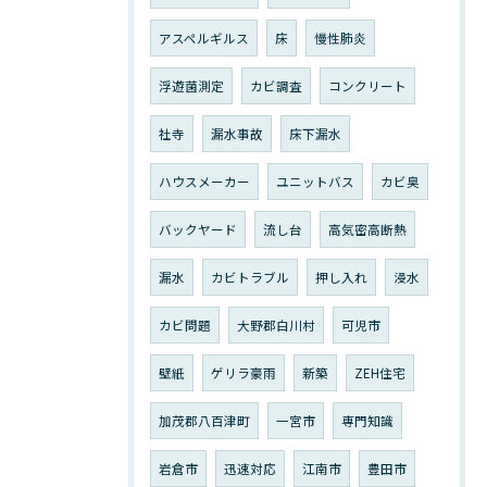
アスペルギルス
床
慢性肺炎
浮遊菌測定
カビ調査
コンクリート
社寺
漏水事故
床下漏水
ハウスメーカー
ユニットバス
カビ臭
バックヤード
流し台
高気密高断熱
漏水
カビトラブル
押し入れ
浸水
カビ問題
大野郡白川村
可児市
壁紙
ゲリラ豪雨
新築
ZEH住宅
加茂郡八百津町
一宮市
専門知識
岩倉市
迅速対応
江南市
豊田市