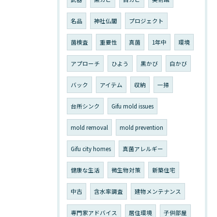
名品
神社仏閣
プロジェクト
菌検査
重要性
真菌
1年中
環境
アプローチ
ひよう
黒かび
白かび
バック
アイテム
収納
一掃
台所シンク
Gifu mold issues
mold removal
mold prevention
Gifu city homes
真菌アレルギー
健康な生活
微生物対策
新築住宅
中古
含水率調査
建物メンテナンス
専門家アドバイス
居住環境
子供部屋