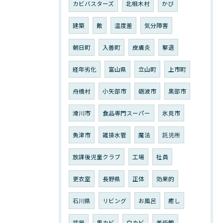
カビバスターズ
北相木村
かび
建築
敵
温度差
気分障害
朝日町
入善町
皮膚炎
撃退
経年劣化
富山県
立山町
上市町
舟橋村
小矢部市
砺波市
黒部市
滑川市
食品専門スーパー
氷見市
魚津市
雑排水管
魔法
託児所
放課後児童クラブ
工場
社員
更衣室
長野県
正体
効果的
石川県
リビング
お風呂
癒し
武器
黒カビ
白カビ
美術館