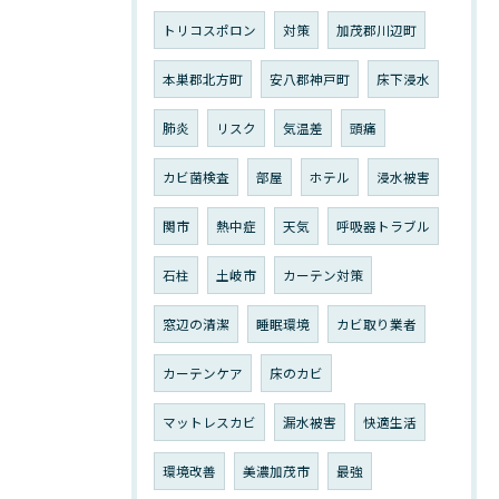
トリコスポロン
対策
加茂郡川辺町
本巣郡北方町
安八郡神戸町
床下浸水
肺炎
リスク
気温差
頭痛
カビ菌検査
部屋
ホテル
浸水被害
関市
熱中症
天気
呼吸器トラブル
石柱
土岐市
カーテン対策
窓辺の清潔
睡眠環境
カビ取り業者
カーテンケア
床のカビ
マットレスカビ
漏水被害
快適生活
環境改善
美濃加茂市
最強