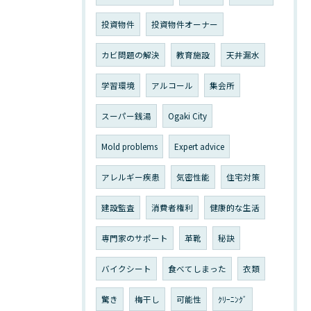
投資物件
投資物件オーナー
カビ問題の解決
教育施設
天井漏水
学習環境
アルコール
集会所
スーパー銭湯
Ogaki City
Mold problems
Expert advice
アレルギー疾患
気密性能
住宅対策
建設監査
消費者権利
健康的な生活
専門家のサポート
革靴
秘訣
バイクシート
食べてしまった
衣類
驚き
梅干し
可能性
ｸﾘｰﾆﾝｸﾞ