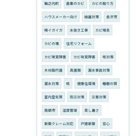
輪之内町
倉庫のカビ
カビの取り方
ハウスメーカー向け
結露対策
金沢市
喉イガイガ
水抜き工事
カビ喘息
カビの塊
住宅リフォーム
カビ嗅覚障害
カビ味覚障害
咳対策
木材腐朽菌
真菌類
漏水事故対策
漏水対策
咳
健康住環境
睡眠の質
室内空気質
防災対策
災害対策
南砺市
湿度管理
蒸し暑さ
新築クレーム対応
戸建新築
安心