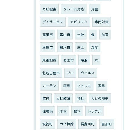
カビ被害
クレーム対応
児童
デイサービス
カビリスク
専門対策
高岡市
富山市
土岐
畳
滋賀
津島市
射水市
床上
湿度
尾張旭市
あま市
瑞浪
木
北名古屋市
プロ
ウイルス
カーテン
寝具
マトレス
家具
窓辺
カビ解消
神社
カビの歴史
住環境
木材
根本
トラブル
坂祝町
カビ掃除
揖斐川町
富加町