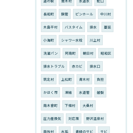
道の駅
喬木村
水道水
蛇口
長和町
銅管
ピンホール
中川村
木島平村
バスタイム
排水
蔓延
小海町
シャワー水栓
川上村
洗濯パン
阿南町
朝日村
昭和区
排水トラブル
赤カビ
排水口
筑北村
上松町
青木村
負担
かほく市
凍結
水道管
破裂
南木曾町
下條村
大桑村
圧力差換気
対応策
野沢温泉村
南牧村
水垢
青緑のサビ
サビ