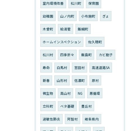
室内環境改善
松川町
保育園
幼稚園
山ノ内町
小布施町
ぎょ
木曾町
給湯管
飯綱町
ホームインスペクション
佐久穂町
松川村
四季折々
飯島町
カビ胞子
寿命
白馬村
宮田村
高速道路SA
新春
山形村
信濃町
原村
微生物
高山村
NG
悪循環
立科町
ベタ基礎
豊丘村
過敏性肺炎
阿智村
岐阜県内