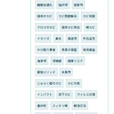
睡眠快適化
稲沢市
恵那市
寝具のカビ
カビ問題解決
カビ地獄
クロスのカビ
寝具カビ除去
喉カビ
イガイガ
鼻水
瑞浪市
中古住宅
かび取り業者
真夏の寝室
現地調査
海津市
漆喰壁
健康リスク
最強メソッド
本巣市
じゅらく壁のカビ
カビの色
インパクト
床下カビ
ウイルス対策
垂井町
スッキリ喉
解消方法