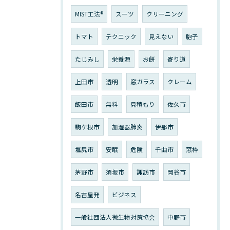
MIST工法®
スーツ
クリーニング
トマト
テクニック
見えない
胞子
たじみし
栄養源
お餅
寄り道
上田市
透明
窓ガラス
クレーム
飯田市
無料
見積もり
佐久市
駒ケ根市
加湿器肺炎
伊那市
塩尻市
安眠
危険
千曲市
窓枠
茅野市
須坂市
諏訪市
岡谷市
名古屋発
ビジネス
一般社団法人微生物対策協会
中野市