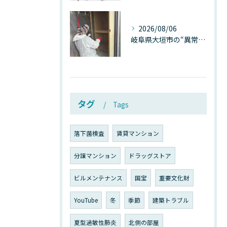
2026/08/06
岐阜県大垣市の“異常に高い気温”が建物内部を腐らせる──深層カビが爆発的に増える本当の理由
タグ
Tags
落下菌検査
賃貸マンション
分譲マンション
ドラッグストア
ビルメンテナンス
国宝
重要文化財
YouTube
冬
季節
建築トラブル
夏型過敏性肺炎
北側の部屋