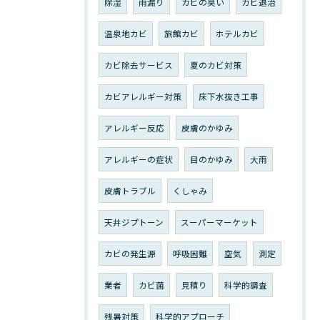
除湿
雨漏り
カビの臭い
カビ退治
温泉地カビ
旅館カビ
ホテルカビ
カビ除去サービス
夏のカビ対策
カビアレルギー対策
床下水抜き工事
アレルギー反応
皮膚のかゆみ
アレルギーの症状
目のかゆみ
大雨
皮膚トラブル
くしゃみ
天井ジプトーン
スーパーマーケット
カビの発生源
呼吸困難
空気
測定
業者
カビ菌
見積り
科学的調査
残暑対策
科学的アプローチ