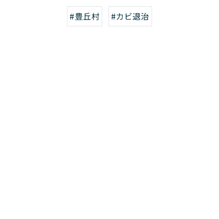
#豊丘村
#カビ退治