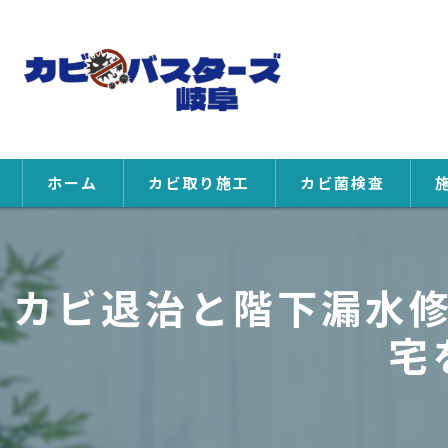
ホーム
カビ取り施工
カビ菌検査
カビ退治と階下漏水
宅