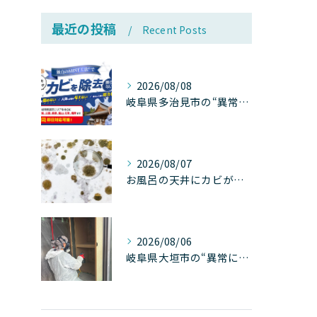
最近の投稿
Recent Posts
2026/08/08
岐阜県多治見市の“異常な高温”が建物内部を破壊する──深層カビが急増する危険な温度差の正体
2026/08/07
お風呂の天井にカビが生えたら要注意！2026年8月の猛暑・高湿度で急増する浴室カビの原因と正しい対策
2026/08/06
岐阜県大垣市の“異常に高い気温”が建物内部を腐らせる──深層カビが爆発的に増える本当の理由