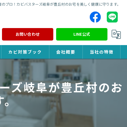
理のプロ！カビバスターズ岐阜が豊丘村のお宅を美しく健康に守ります。
お問い合わせ
LINE公式
カビ対策ブック
会社概要
当社の特徴
カビ対策
ーズ岐阜が豊丘村のお
除カビ
す。
防カビ
カビ