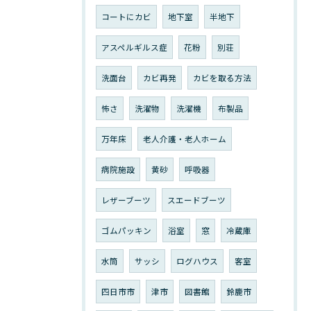
コートにカビ
地下室
半地下
アスペルギルス症
花粉
別荘
洗面台
カビ再発
カビを取る方法
怖さ
洗濯物
洗濯機
布製品
万年床
老人介護・老人ホーム
病院施設
黄砂
呼吸器
レザーブーツ
スエードブーツ
ゴムパッキン
浴室
窓
冷蔵庫
水筒
サッシ
ログハウス
客室
四日市市
津市
図書館
鈴鹿市