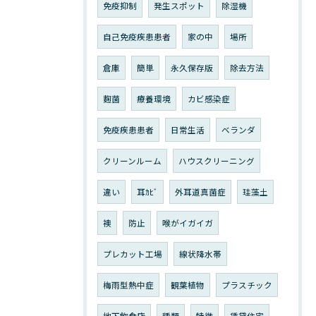
免疫抑制
発生スポット
除湿機
自己免疫疾患患者
家の中
場所
倉庫
簡単
永久保存版
除去方法
麴菌
療養環境
カビ感染症
免疫疾患患者
日常生活
ベランダ
クリーンルーム
ハウスクリーニング
違い
耳ｶﾋﾞ
外耳道真菌症
珪藻土
襖
防止
喉がイガイガ
プレカット工場
線状降水帯
梅雨型熱中症
観葉植物
プラスチック