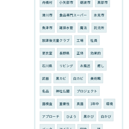
舟橋村
小矢部市
砺波市
黒部市
滑川市
食品専門スーパー
氷見市
魚津市
雑排水管
魔法
託児所
放課後児童クラブ
工場
社員
更衣室
長野県
正体
効果的
石川県
リビング
お風呂
癒し
武器
黒カビ
白カビ
美術館
名品
神社仏閣
プロジェクト
菌検査
重要性
真菌
1年中
環境
アプローチ
ひよう
黒かび
白かび