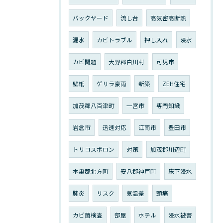
バックヤード
流し台
高気密高断熱
漏水
カビトラブル
押し入れ
浸水
カビ問題
大野郡白川村
可児市
壁紙
ゲリラ豪雨
新築
ZEH住宅
加茂郡八百津町
一宮市
専門知識
岩倉市
迅速対応
江南市
豊田市
トリコスポロン
対策
加茂郡川辺町
本巣郡北方町
安八郡神戸町
床下浸水
肺炎
リスク
気温差
頭痛
カビ菌検査
部屋
ホテル
浸水被害