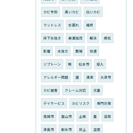
カビ予防
黒いカビ
白いカビ
マットレス
水漏れ
補修
床下水抜き
美濃加茂
解決
病気
影響
水抜き
繁殖
快適
ジプトーン
喉
松本市
侵入
アレルギー問題
菌
清潔
大津市
カビ被害
クレーム対応
児童
デイサービス
カビリスク
専門対策
高岡市
富山市
土岐
畳
滋賀
津島市
射水市
床上
湿度