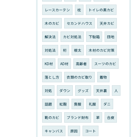
レースカーテン
枕
トイレの黒カビ
木のカビ
セカンドハウス
天井カビ
解決法
カビ対処法
下駄箱
団地
対処法
桁
根太
木材のカビ対策
KD材
AD材
高齢者
スーツのカビ
落とし方
衣類のカビ取り
着物
対処
ダウン
グッズ
天井裏
人
話題
紅麴
喪服
礼服
ダニ
靴のカビ
ブランド財布
革
合皮
キャンバス
原因
コート