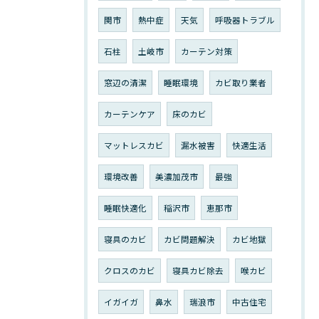
関市
熱中症
天気
呼吸器トラブル
石柱
土岐市
カーテン対策
窓辺の清潔
睡眠環境
カビ取り業者
カーテンケア
床のカビ
マットレスカビ
漏水被害
快適生活
環境改善
美濃加茂市
最強
睡眠快適化
稲沢市
恵那市
寝具のカビ
カビ問題解決
カビ地獄
クロスのカビ
寝具カビ除去
喉カビ
イガイガ
鼻水
瑞浪市
中古住宅