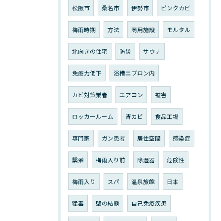
松阪市
桑名市
伊勢市
ピンクカビ
梅雨時期
方法
商用施設
モルタル
北向きの住宅
防災
サウナ
免疫力低下
浴槽エプロン内
カビ対策業者
エアコン
被害
ロッカールーム
青カビ
食品工場
専門家
ガン患者
居住空間
感染症
繫殖
梅雨入り前
除湿器
危険性
梅雨入り
スパ
温泉旅館
日本
猛毒
壁の結露
自己免疫疾患