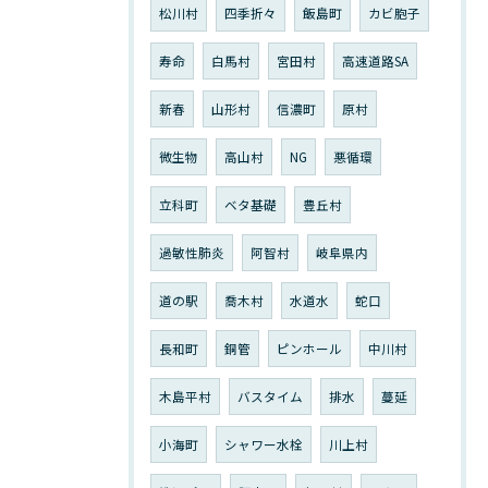
松川村
四季折々
飯島町
カビ胞子
寿命
白馬村
宮田村
高速道路SA
新春
山形村
信濃町
原村
微生物
高山村
NG
悪循環
立科町
ベタ基礎
豊丘村
過敏性肺炎
阿智村
岐阜県内
道の駅
喬木村
水道水
蛇口
長和町
銅管
ピンホール
中川村
木島平村
バスタイム
排水
蔓延
小海町
シャワー水栓
川上村