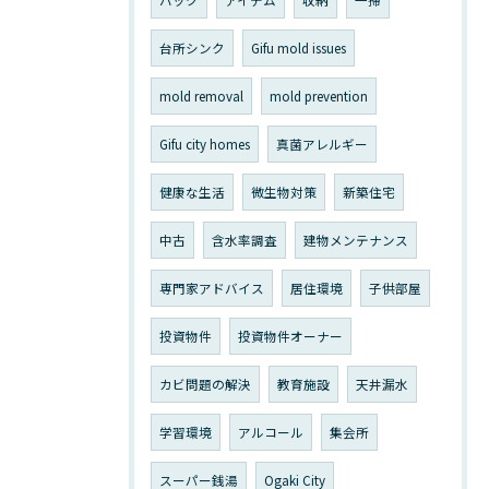
バック
アイテム
収納
一掃
台所シンク
Gifu mold issues
mold removal
mold prevention
Gifu city homes
真菌アレルギー
健康な生活
微生物対策
新築住宅
中古
含水率調査
建物メンテナンス
専門家アドバイス
居住環境
子供部屋
投資物件
投資物件オーナー
カビ問題の解決
教育施設
天井漏水
学習環境
アルコール
集会所
スーパー銭湯
Ogaki City