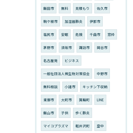
飯田市
無料
見積もり
佐久市
駒ケ根市
加湿器肺炎
伊那市
塩尻市
安眠
危険
千曲市
窓枠
茅野市
須坂市
諏訪市
岡谷市
名古屋発
ビジネス
一般社団法人微生物対策協会
中野市
無料相談
小諸市
キッチン下収納
東御市
大町市
箕輪町
LINE
飯山市
子供
歩く肺炎
マイコプラズマ
軽井沢町
空中