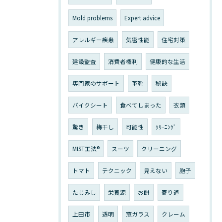
Mold problems
Expert advice
アレルギー疾患
気密性能
住宅対策
建設監査
消費者権利
健康的な生活
専門家のサポート
革靴
秘訣
バイクシート
食べてしまった
衣類
驚き
梅干し
可能性
ｸﾘｰﾆﾝｸﾞ
MIST工法®
スーツ
クリーニング
トマト
テクニック
見えない
胞子
たじみし
栄養源
お餅
寄り道
上田市
透明
窓ガラス
クレーム