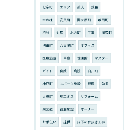
七宗町
エリア
拡大
残暑
木の柱
安八町
関ヶ原町
岐南町
初秋
対応
北方町
工事
川辺町
池田町
八百津町
オフィス
医療施設
革命
健康的
マスター
ガイド
脅威
病院
白川町
神戸町
スポーツ施設
健康
効果
大野町
施工ミス
リフォーム
聚楽壁
宿泊施設
オーナー
お手伝い
提供
床下の水抜き工事