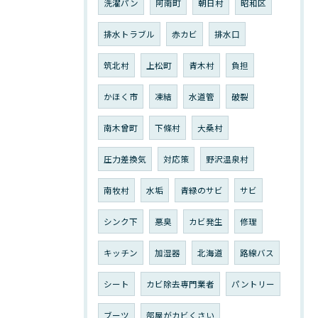
洗濯パン
阿南町
朝日村
昭和区
排水トラブル
赤カビ
排水口
筑北村
上松町
青木村
負担
かほく市
凍結
水道管
破裂
南木曾町
下條村
大桑村
圧力差換気
対応策
野沢温泉村
南牧村
水垢
青緑のサビ
サビ
シンク下
悪臭
カビ発生
修理
キッチン
加湿器
北海道
路線バス
シート
カビ除去専門業者
パントリー
ブーツ
部屋がカビくさい