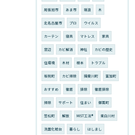
尾張旭市
あま市
瑞浪
木
北名古屋市
プロ
ウイルス
カーテン
寝具
マトレス
家具
窓辺
カビ解消
神社
カビの歴史
住環境
木材
根本
トラブル
坂祝町
カビ掃除
揖斐川町
富加町
おすすめ
徹底
排除
徹底排除
掃除
サポート
住まい
御嵩町
笠松町
解放
MIST工法®︎
東白川村
洗面化粧台
暮らし
はしまし