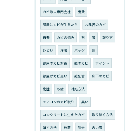
カビ除去専門会社
出費
部屋にカビが生えたら
お風呂のカビ
再発
カビの悩み
布
服
取り方
ひどい
洋服
バッグ
靴
部屋のカビ対策
壁のカビ
ポイント
部屋がカビ臭い
雑配管
床下のカビ
北陸
砂壁
対処方法
エアコンのカビ取り
臭い
コンクリートに生えたカビ
取り除く方法
消す方法
放置
除去
古い家