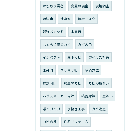
かび取り業者
真夏の寝室
現地調査
海津市
漆喰壁
健康リスク
最強メソッド
本巣市
じゅらく壁のカビ
カビの色
インパクト
床下カビ
ウイルス対策
垂井町
スッキリ喉
解消方法
輪之内町
倉庫のカビ
カビの取り方
ハウスメーカー向け
結露対策
金沢市
喉イガイガ
水抜き工事
カビ喘息
カビの塊
住宅リフォーム