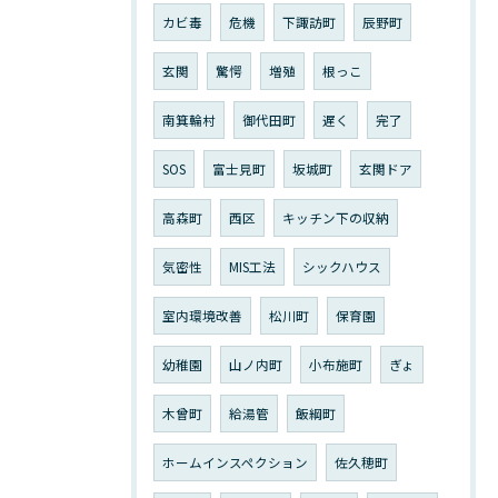
カビ毒
危機
下諏訪町
辰野町
玄関
驚愕
増殖
根っこ
南箕輪村
御代田町
遅く
完了
SOS
富士見町
坂城町
玄関ドア
高森町
西区
キッチン下の収納
気密性
MIS工法
シックハウス
室内環境改善
松川町
保育園
幼稚園
山ノ内町
小布施町
ぎょ
木曾町
給湯管
飯綱町
ホームインスペクション
佐久穂町