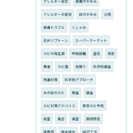
アレルギー反応
皮膚のかゆみ
アレルギーの症状
目のかゆみ
大雨
皮膚トラブル
くしゃみ
天井ジプトーン
スーパーマーケット
カビの発生源
呼吸困難
空気
測定
業者
カビ菌
見積り
科学的調査
残暑対策
科学的アプローチ
木の柱のカビ
検査
調査
カビ対策アドバイス
家具カビ予防
和室
風呂
寝室
原因特定
尾西市
根本除去
MIST工法