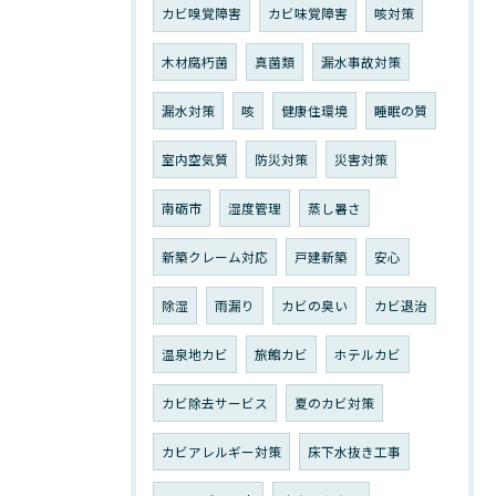
カビ嗅覚障害
カビ味覚障害
咳対策
木材腐朽菌
真菌類
漏水事故対策
漏水対策
咳
健康住環境
睡眠の質
室内空気質
防災対策
災害対策
南砺市
湿度管理
蒸し暑さ
新築クレーム対応
戸建新築
安心
除湿
雨漏り
カビの臭い
カビ退治
温泉地カビ
旅館カビ
ホテルカビ
カビ除去サービス
夏のカビ対策
カビアレルギー対策
床下水抜き工事