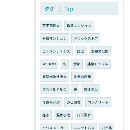
タグ
Tags
落下菌検査
賃貸マンション
分譲マンション
ドラッグストア
ビルメンテナンス
国宝
重要文化財
YouTube
冬
季節
建築トラブル
夏型過敏性肺炎
北側の部屋
アスペルギルス
床
慢性肺炎
浮遊菌測定
カビ調査
コンクリート
社寺
漏水事故
床下漏水
ハウスメーカー
ユニットバス
カビ臭