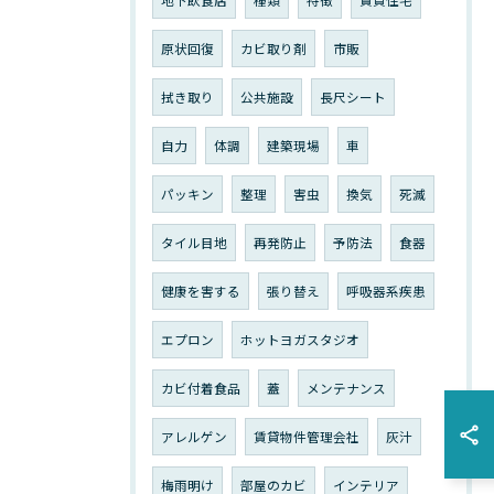
地下飲食店
種類
特徴
賃貸住宅
原状回復
カビ取り剤
市販
拭き取り
公共施設
長尺シート
自力
体調
建築現場
車
パッキン
整理
害虫
換気
死滅
タイル目地
再発防止
予防法
食器
健康を害する
張り替え
呼吸器系疾患
エプロン
ホットヨガスタジオ
カビ付着食品
蓋
メンテナンス
アレルゲン
賃貸物件管理会社
灰汁
梅雨明け
部屋のカビ
インテリア