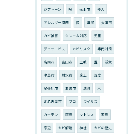
ジプトーン
喉
松本市
侵入
アレルギー問題
菌
清潔
大津市
カビ被害
クレーム対応
児童
デイサービス
カビリスク
専門対策
高岡市
富山市
土岐
畳
滋賀
津島市
射水市
床上
湿度
尾張旭市
あま市
瑞浪
木
北名古屋市
プロ
ウイルス
カーテン
寝具
マトレス
家具
窓辺
カビ解消
神社
カビの歴史