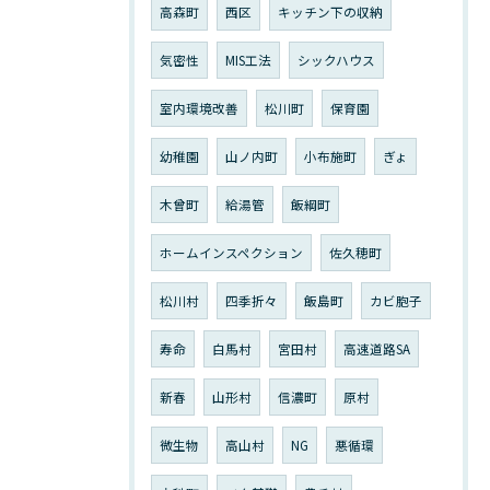
高森町
西区
キッチン下の収納
気密性
MIS工法
シックハウス
室内環境改善
松川町
保育園
幼稚園
山ノ内町
小布施町
ぎょ
木曾町
給湯管
飯綱町
ホームインスペクション
佐久穂町
松川村
四季折々
飯島町
カビ胞子
寿命
白馬村
宮田村
高速道路SA
新春
山形村
信濃町
原村
微生物
高山村
NG
悪循環