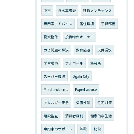
中古
含水率調査
建物メンテナンス
専門家アドバイス
居住環境
子供部屋
投資物件
投資物件オーナー
カビ問題の解決
教育施設
天井漏水
学習環境
アルコール
集会所
スーパー銭湯
Ogaki City
Mold problems
Expert advice
アレルギー疾患
気密性能
住宅対策
建設監査
消費者権利
健康的な生活
専門家のサポート
革靴
秘訣