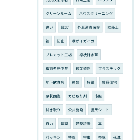
クリーンルーム
ハウスクリーニング
違い
耳ｶﾋﾞ
外耳道真菌症
珪藻土
襖
防止
喉がイガイガ
プレカット工場
線状降水帯
梅雨型熱中症
観葉植物
プラスチック
地下飲食店
種類
特徴
賃貸住宅
原状回復
カビ取り剤
市販
拭き取り
公共施設
長尺シート
自力
体調
建築現場
車
パッキン
整理
害虫
換気
死滅