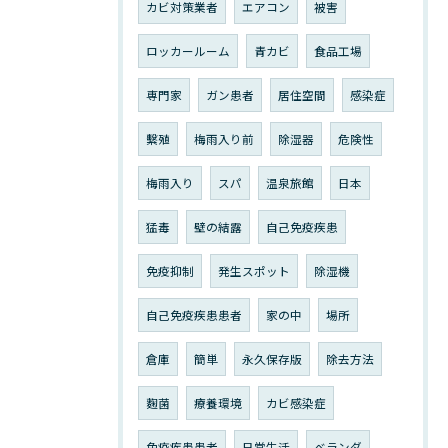
カビ対策業者
エアコン
被害
ロッカールーム
青カビ
食品工場
専門家
ガン患者
居住空間
感染症
繫殖
梅雨入り前
除湿器
危険性
梅雨入り
スパ
温泉旅館
日本
猛毒
壁の結露
自己免疫疾患
免疫抑制
発生スポット
除湿機
自己免疫疾患患者
家の中
場所
倉庫
簡単
永久保存版
除去方法
麴菌
療養環境
カビ感染症
免疫疾患患者
日常生活
ベランダ