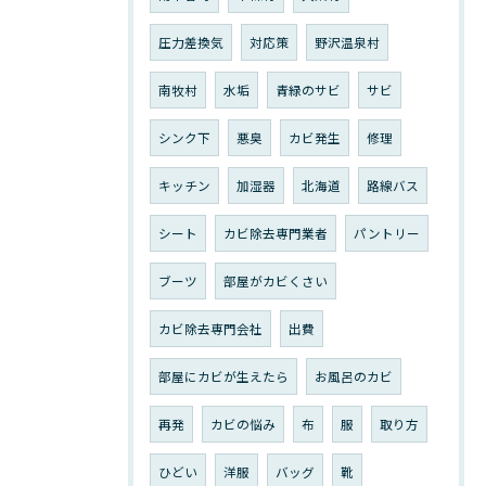
圧力差換気
対応策
野沢温泉村
南牧村
水垢
青緑のサビ
サビ
シンク下
悪臭
カビ発生
修理
キッチン
加湿器
北海道
路線バス
シート
カビ除去専門業者
パントリー
ブーツ
部屋がカビくさい
カビ除去専門会社
出費
部屋にカビが生えたら
お風呂のカビ
再発
カビの悩み
布
服
取り方
ひどい
洋服
バッグ
靴