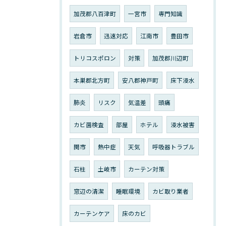
加茂郡八百津町
一宮市
専門知識
岩倉市
迅速対応
江南市
豊田市
トリコスポロン
対策
加茂郡川辺町
本巣郡北方町
安八郡神戸町
床下浸水
肺炎
リスク
気温差
頭痛
カビ菌検査
部屋
ホテル
浸水被害
関市
熱中症
天気
呼吸器トラブル
石柱
土岐市
カーテン対策
窓辺の清潔
睡眠環境
カビ取り業者
カーテンケア
床のカビ