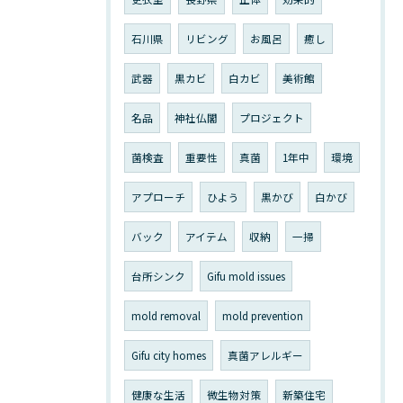
石川県
リビング
お風呂
癒し
武器
黒カビ
白カビ
美術館
名品
神社仏閣
プロジェクト
菌検査
重要性
真菌
1年中
環境
アプローチ
ひよう
黒かび
白かび
バック
アイテム
収納
一掃
台所シンク
Gifu mold issues
mold removal
mold prevention
Gifu city homes
真菌アレルギー
健康な生活
微生物対策
新築住宅