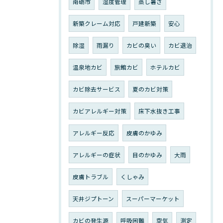
南砺市
湿度管理
蒸し暑さ
新築クレーム対応
戸建新築
安心
除湿
雨漏り
カビの臭い
カビ退治
温泉地カビ
旅館カビ
ホテルカビ
カビ除去サービス
夏のカビ対策
カビアレルギー対策
床下水抜き工事
アレルギー反応
皮膚のかゆみ
アレルギーの症状
目のかゆみ
大雨
皮膚トラブル
くしゃみ
天井ジプトーン
スーパーマーケット
カビの発生源
呼吸困難
空気
測定