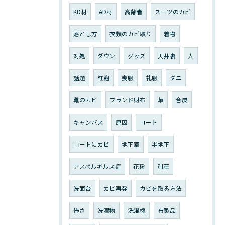
KD材
AD材
高齢者
スーツのカビ
落とし方
衣類のカビ取り
着物
対処
ダウン
グッズ
天井裏
人
話題
紅麴
喪服
礼服
ダニ
靴のカビ
ブランド財布
革
合皮
キャンバス
原因
コート
コートにカビ
地下室
半地下
アスペルギルス症
花粉
別荘
洗面台
カビ再発
カビを取る方法
怖さ
洗濯物
洗濯機
布製品