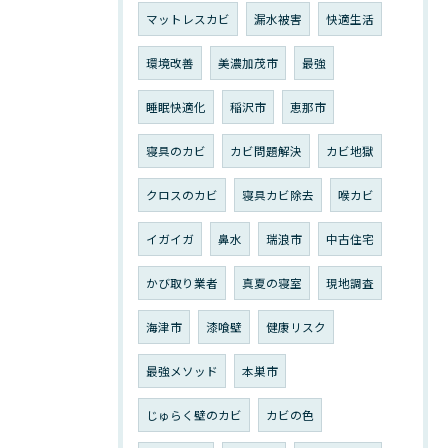
マットレスカビ
漏水被害
快適生活
環境改善
美濃加茂市
最強
睡眠快適化
稲沢市
恵那市
寝具のカビ
カビ問題解決
カビ地獄
クロスのカビ
寝具カビ除去
喉カビ
イガイガ
鼻水
瑞浪市
中古住宅
かび取り業者
真夏の寝室
現地調査
海津市
漆喰壁
健康リスク
最強メソッド
本巣市
じゅらく壁のカビ
カビの色