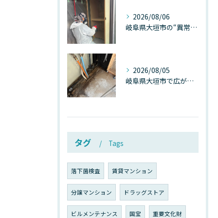
2026/08/06
岐阜県大垣市の“異常に高い気温”が建物内部を腐らせる──深層カビが爆発的に増える本当の理由
2026/08/05
岐阜県大垣市で広がる“深層カビ汚染”──なぜ除カビが必要なのか、建物内部で起きている見えない危機
タグ
Tags
落下菌検査
賃貸マンション
分譲マンション
ドラッグストア
ビルメンテナンス
国宝
重要文化財