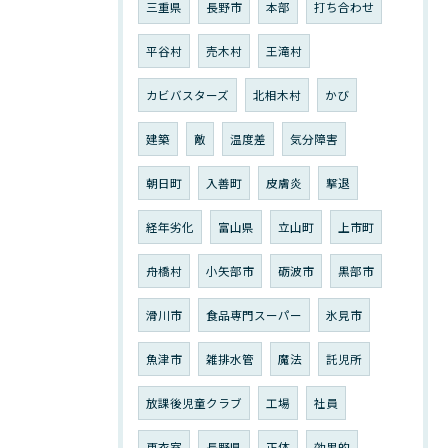
三重県
長野市
本部
打ち合わせ
平谷村
売木村
王滝村
カビバスターズ
北相木村
かび
建築
敵
温度差
気分障害
朝日町
入善町
皮膚炎
撃退
経年劣化
富山県
立山町
上市町
舟橋村
小矢部市
砺波市
黒部市
滑川市
食品専門スーパー
氷見市
魚津市
雑排水管
魔法
託児所
放課後児童クラブ
工場
社員
更衣室
長野県
正体
効果的