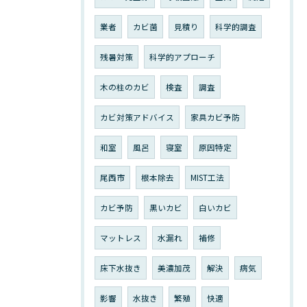
業者
カビ菌
見積り
科学的調査
残暑対策
科学的アプローチ
木の柱のカビ
検査
調査
カビ対策アドバイス
家具カビ予防
和室
風呂
寝室
原因特定
尾西市
根本除去
MIST工法
カビ予防
黒いカビ
白いカビ
マットレス
水漏れ
補修
床下水抜き
美濃加茂
解決
病気
影響
水抜き
繁殖
快適