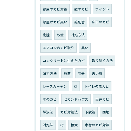
部屋のカビ対策
壁のカビ
ポイント
部屋がカビ臭い
雑配管
床下のカビ
北陸
砂壁
対処方法
エアコンのカビ取り
臭い
コンクリートに生えたカビ
取り除く方法
消す方法
放置
除去
古い家
レースカーテン
枕
トイレの黒カビ
木のカビ
セカンドハウス
天井カビ
解決法
カビ対処法
下駄箱
団地
対処法
桁
根太
木材のカビ対策