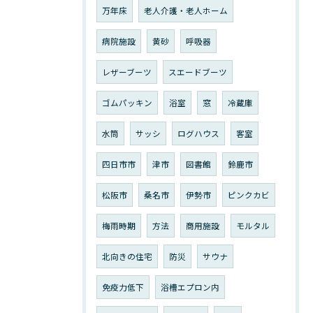
万年床
老人介護・老人ホーム
病院施設
黄砂
呼吸器
レザーブーツ
スエードブーツ
ゴムパッキン
浴室
窓
冷蔵庫
水筒
サッシ
ログハウス
客室
四日市市
津市
図書館
鈴鹿市
松阪市
桑名市
伊勢市
ピンクカビ
梅雨時期
方法
商用施設
モルタル
北向きの住宅
防災
サウナ
免疫力低下
浴槽エプロン内