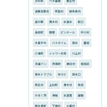
立科町
ベタ基礎
豊丘村
過敏性肺炎
阿智村
岐阜県内
道の駅
喬木村
水道水
蛇口
長和町
銅管
ピンホール
中川村
木島平村
バスタイム
排水
蔓延
小海町
シャワー水栓
川上村
洗濯パン
阿南町
朝日村
昭和区
排水トラブル
赤カビ
排水口
筑北村
上松町
青木村
負担
かほく市
凍結
水道管
破裂
南木曾町
下條村
大桑村