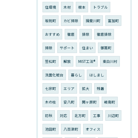
住環境
木材
根本
トラブル
坂祝町
カビ掃除
揖斐川町
富加町
おすすめ
徹底
排除
徹底排除
掃除
サポート
住まい
御嵩町
笠松町
解放
MIST工法®︎
東白川村
洗面化粧台
暮らし
はしまし
七宗町
エリア
拡大
残暑
木の柱
安八町
関ヶ原町
岐南町
初秋
対応
北方町
工事
川辺町
池田町
八百津町
オフィス