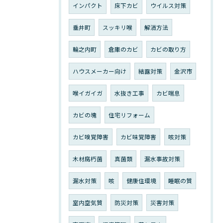
インパクト
床下カビ
ウイルス対策
垂井町
スッキリ喉
解消方法
輪之内町
倉庫のカビ
カビの取り方
ハウスメーカー向け
結露対策
金沢市
喉イガイガ
水抜き工事
カビ喘息
カビの塊
住宅リフォーム
カビ嗅覚障害
カビ味覚障害
咳対策
木材腐朽菌
真菌類
漏水事故対策
漏水対策
咳
健康住環境
睡眠の質
室内空気質
防災対策
災害対策