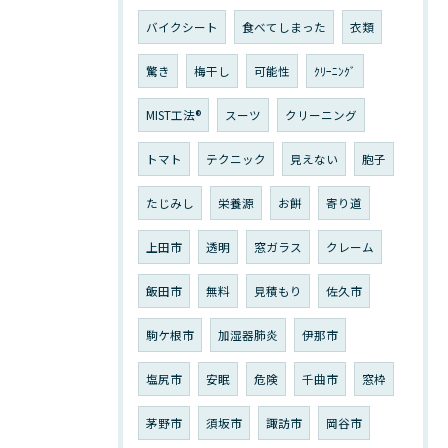
バイクシート
食べてしまった
衣類
驚き
梅干し
可能性
ｸﾘｰﾆﾝｸﾞ
MIST工法®
スーツ
クリーニング
トマト
テクニック
見えない
胞子
たじみし
栄養源
お餅
寄り道
上田市
透明
窓ガラス
クレーム
飯田市
無料
見積もり
佐久市
駒ケ根市
加湿器肺炎
伊那市
塩尻市
安眠
危険
千曲市
窓枠
茅野市
須坂市
諏訪市
岡谷市