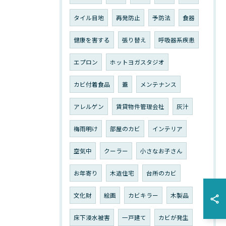
タイル目地
再発防止
予防法
食器
健康を害する
張り替え
呼吸器系疾患
エプロン
ホットヨガスタジオ
カビ付着食品
蓋
メンテナンス
アレルゲン
賃貸物件管理会社
灰汁
梅雨明け
部屋のカビ
インテリア
空気中
クーラー
小さなお子さん
お年寄り
木造住宅
台所のカビ
文化財
絵画
カビキラー
木製品
床下浸水被害
一戸建て
カビが発生