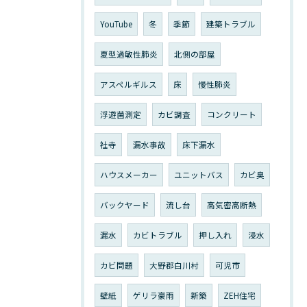
YouTube
冬
季節
建築トラブル
夏型過敏性肺炎
北側の部屋
アスペルギルス
床
慢性肺炎
浮遊菌測定
カビ調査
コンクリート
社寺
漏水事故
床下漏水
ハウスメーカー
ユニットバス
カビ臭
バックヤード
流し台
高気密高断熱
漏水
カビトラブル
押し入れ
浸水
カビ問題
大野郡白川村
可児市
壁紙
ゲリラ豪雨
新築
ZEH住宅