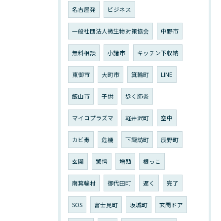
名古屋発
ビジネス
一般社団法人微生物対策協会
中野市
無料相談
小諸市
キッチン下収納
東御市
大町市
箕輪町
LINE
飯山市
子供
歩く肺炎
マイコプラズマ
軽井沢町
空中
カビ毒
危機
下諏訪町
辰野町
玄関
驚愕
増殖
根っこ
南箕輪村
御代田町
遅く
完了
SOS
富士見町
坂城町
玄関ドア