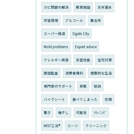
カビ問題の解決
教育施設
天井漏水
学習環境
アルコール
集会所
スーパー銭湯
Ogaki City
Mold problems
Expert advice
アレルギー疾患
気密性能
住宅対策
建設監査
消費者権利
健康的な生活
専門家のサポート
革靴
秘訣
バイクシート
食べてしまった
衣類
驚き
梅干し
可能性
ｸﾘｰﾆﾝｸﾞ
MIST工法®
スーツ
クリーニング