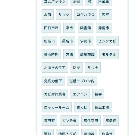
ゴムパッキン
浴室
窓
冷蔵庫
水筒
サッシ
ログハウス
客室
四日市市
津市
図書館
鈴鹿市
松阪市
桑名市
伊勢市
ピンクカビ
梅雨時期
方法
商用施設
モルタル
北向きの住宅
防災
サウナ
免疫力低下
浴槽エプロン内
カビ対策業者
エアコン
被害
ロッカールーム
青カビ
食品工場
専門家
ガン患者
居住空間
感染症
繫殖
梅雨入り前
除湿器
危険性