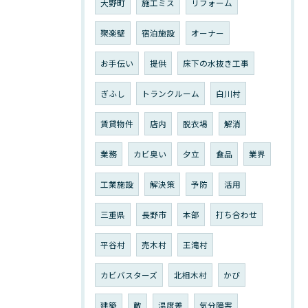
大野町
施工ミス
リフォーム
聚楽壁
宿泊施設
オーナー
お手伝い
提供
床下の水抜き工事
ぎふし
トランクルーム
白川村
賃貸物件
店内
脱衣場
解消
業務
カビ臭い
夕立
食品
業界
工業施設
解決策
予防
活用
三重県
長野市
本部
打ち合わせ
平谷村
売木村
王滝村
カビバスターズ
北相木村
かび
建築
敵
温度差
気分障害