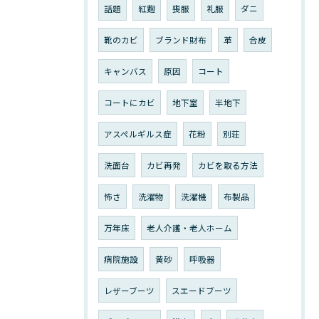
話題
紅麴
喪服
礼服
ダニ
靴のカビ
ブランド財布
革
合皮
キャンバス
原因
コート
コートにカビ
地下室
半地下
アスペルギルス症
花粉
別荘
洗面台
カビ再発
カビを取る方法
怖さ
洗濯物
洗濯機
布製品
万年床
老人介護・老人ホーム
病院施設
黄砂
呼吸器
レザーブーツ
スエードブーツ