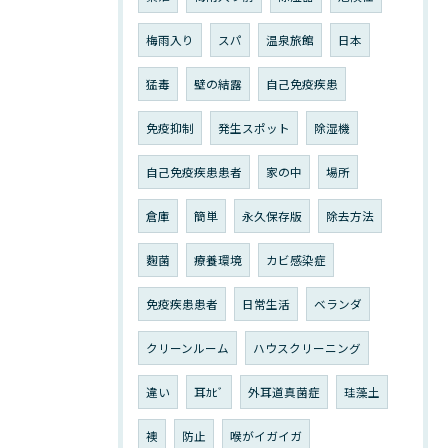
梅雨入り
スパ
温泉旅館
日本
猛毒
壁の結露
自己免疫疾患
免疫抑制
発生スポット
除湿機
自己免疫疾患患者
家の中
場所
倉庫
簡単
永久保存版
除去方法
麴菌
療養環境
カビ感染症
免疫疾患患者
日常生活
ベランダ
クリーンルーム
ハウスクリーニング
違い
耳ｶﾋﾞ
外耳道真菌症
珪藻土
襖
防止
喉がイガイガ