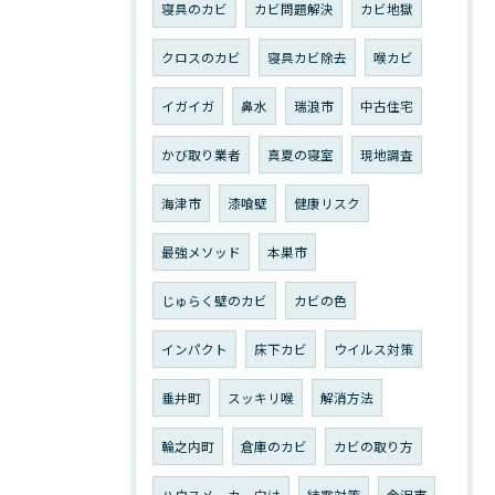
寝具のカビ
カビ問題解決
カビ地獄
クロスのカビ
寝具カビ除去
喉カビ
イガイガ
鼻水
瑞浪市
中古住宅
かび取り業者
真夏の寝室
現地調査
海津市
漆喰壁
健康リスク
最強メソッド
本巣市
じゅらく壁のカビ
カビの色
インパクト
床下カビ
ウイルス対策
垂井町
スッキリ喉
解消方法
輪之内町
倉庫のカビ
カビの取り方