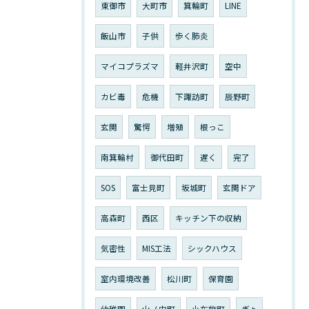
東御市
大町市
箕輪町
LINE
飯山市
子供
歩く肺炎
マイコプラズマ
軽井沢町
空中
カビ毒
危機
下諏訪町
辰野町
玄関
驚愕
増殖
根っこ
南箕輪村
御代田町
遅く
完了
SOS
富士見町
坂城町
玄関ドア
高森町
西区
キッチン下の収納
気密性
MIS工法
シックハウス
室内環境改善
松川町
保育園