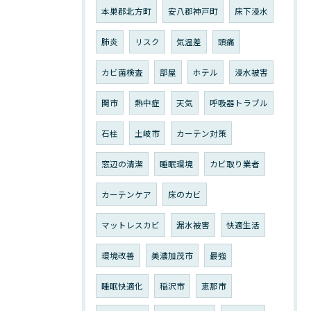
本巣郡北方町
安八郡神戸町
床下浸水
肺炎
リスク
気温差
頭痛
カビ菌検査
部屋
ホテル
浸水被害
関市
熱中症
天気
呼吸器トラブル
石柱
土岐市
カーテン対策
窓辺の清潔
睡眠環境
カビ取り業者
カーテンケア
床のカビ
マットレスカビ
漏水被害
快適生活
環境改善
美濃加茂市
最強
睡眠快適化
稲沢市
恵那市