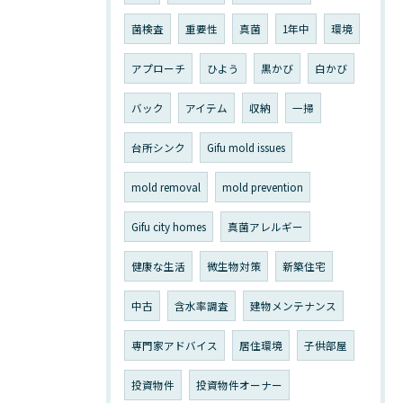
菌検査
重要性
真菌
1年中
環境
アプローチ
ひよう
黒かび
白かび
バック
アイテム
収納
一掃
台所シンク
Gifu mold issues
mold removal
mold prevention
Gifu city homes
真菌アレルギー
健康な生活
微生物対策
新築住宅
中古
含水率調査
建物メンテナンス
専門家アドバイス
居住環境
子供部屋
投資物件
投資物件オーナー