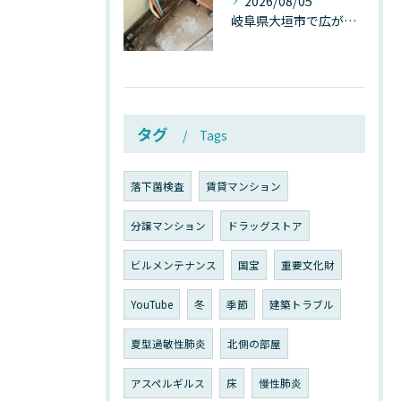
2026/08/05
岐阜県大垣市で広がる“深層カビ汚染”──なぜ除カビが必要なのか、建物内部で起きている見えない危機
タグ
Tags
落下菌検査
賃貸マンション
分譲マンション
ドラッグストア
ビルメンテナンス
国宝
重要文化財
YouTube
冬
季節
建築トラブル
夏型過敏性肺炎
北側の部屋
アスペルギルス
床
慢性肺炎