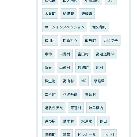
幼稚園
山ノ内町
小布施町
ぎょ
木曾町
給湯管
飯綱町
ホームインスペクション
佐久穂町
松川村
四季折々
飯島町
カビ胞子
寿命
白馬村
宮田村
高速道路SA
新春
山形村
信濃町
原村
微生物
高山村
NG
悪循環
立科町
ベタ基礎
豊丘村
過敏性肺炎
阿智村
岐阜県内
道の駅
喬木村
水道水
蛇口
長和町
銅管
ピンホール
中川村