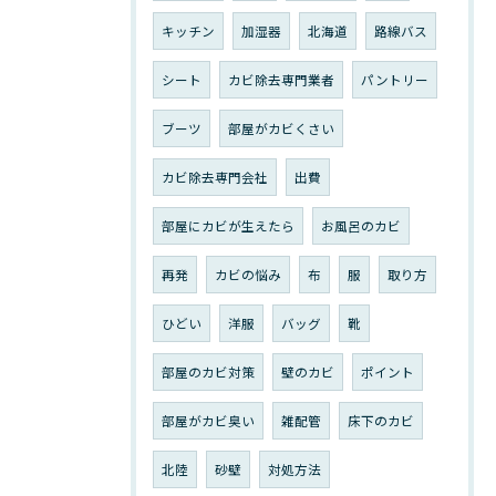
キッチン
加湿器
北海道
路線バス
シート
カビ除去専門業者
パントリー
ブーツ
部屋がカビくさい
カビ除去専門会社
出費
部屋にカビが生えたら
お風呂のカビ
再発
カビの悩み
布
服
取り方
ひどい
洋服
バッグ
靴
部屋のカビ対策
壁のカビ
ポイント
部屋がカビ臭い
雑配管
床下のカビ
北陸
砂壁
対処方法