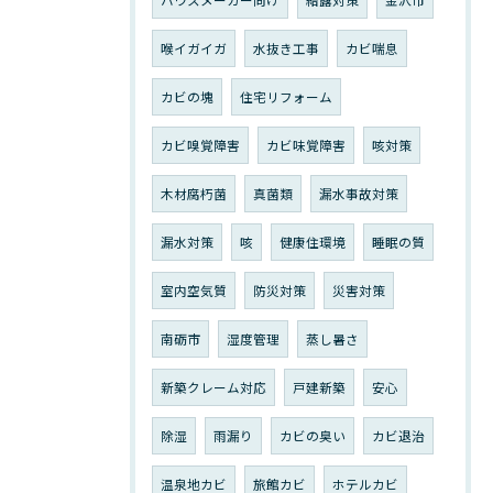
ハウスメーカー向け
結露対策
金沢市
喉イガイガ
水抜き工事
カビ喘息
カビの塊
住宅リフォーム
カビ嗅覚障害
カビ味覚障害
咳対策
木材腐朽菌
真菌類
漏水事故対策
漏水対策
咳
健康住環境
睡眠の質
室内空気質
防災対策
災害対策
南砺市
湿度管理
蒸し暑さ
新築クレーム対応
戸建新築
安心
除湿
雨漏り
カビの臭い
カビ退治
温泉地カビ
旅館カビ
ホテルカビ