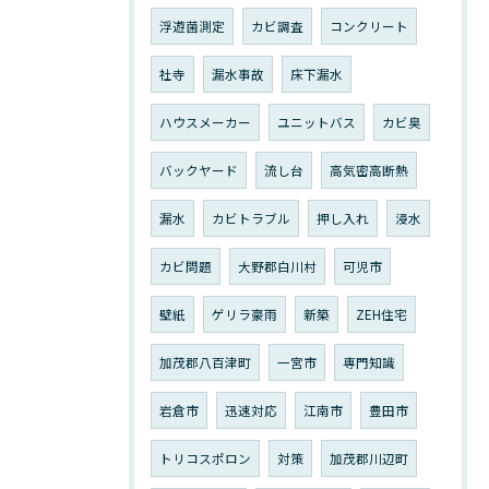
浮遊菌測定
カビ調査
コンクリート
社寺
漏水事故
床下漏水
ハウスメーカー
ユニットバス
カビ臭
バックヤード
流し台
高気密高断熱
漏水
カビトラブル
押し入れ
浸水
カビ問題
大野郡白川村
可児市
壁紙
ゲリラ豪雨
新築
ZEH住宅
加茂郡八百津町
一宮市
専門知識
岩倉市
迅速対応
江南市
豊田市
トリコスポロン
対策
加茂郡川辺町