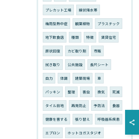
プレカット工場
線状降水帯
梅雨型熱中症
観葉植物
プラスチック
地下飲食店
種類
特徴
賃貸住宅
原状回復
カビ取り剤
市販
拭き取り
公共施設
長尺シート
自力
体調
建築現場
車
パッキン
整理
害虫
換気
死滅
タイル目地
再発防止
予防法
食器
健康を害する
張り替え
呼吸器系疾患
エプロン
ホットヨガスタジオ