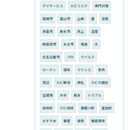
デイサービス
カビリスク
専門対策
高岡市
富山市
土岐
畳
滋賀
津島市
射水市
床上
湿度
尾張旭市
あま市
瑞浪
木
北名古屋市
プロ
ウイルス
カーテン
寝具
マトレス
家具
窓辺
カビ解消
神社
カビの歴史
住環境
木材
根本
トラブル
坂祝町
カビ掃除
揖斐川町
富加町
おすすめ
徹底
排除
徹底排除