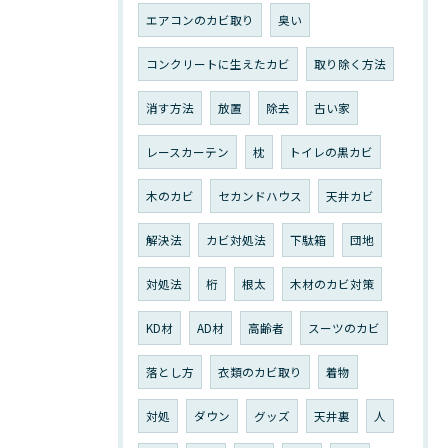
エアコンのカビ取り
臭い
コンクリートに生えたカビ
取り除く方法
消す方法
放置
除去
古い家
レースカーテン
枕
トイレの黒カビ
木のカビ
セカンドハウス
天井カビ
解決法
カビ対処法
下駄箱
団地
対処法
桁
根太
木材のカビ対策
KD材
AD材
高齢者
スーツのカビ
落とし方
衣類のカビ取り
着物
対処
ダウン
グッズ
天井裏
人