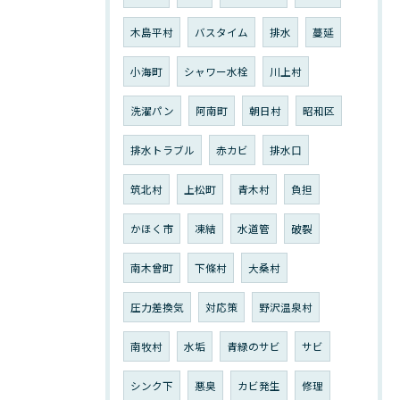
木島平村
バスタイム
排水
蔓延
小海町
シャワー水栓
川上村
洗濯パン
阿南町
朝日村
昭和区
排水トラブル
赤カビ
排水口
筑北村
上松町
青木村
負担
かほく市
凍結
水道管
破裂
南木曾町
下條村
大桑村
圧力差換気
対応策
野沢温泉村
南牧村
水垢
青緑のサビ
サビ
シンク下
悪臭
カビ発生
修理