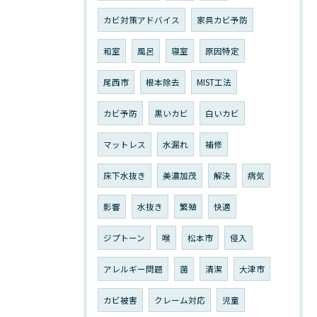
カビ対策アドバイス
家具カビ予防
和室
風呂
寝室
原因特定
尾西市
根本除去
MIST工法
カビ予防
黒いカビ
白いカビ
マットレス
水漏れ
補修
床下水抜き
美濃加茂
解決
病気
影響
水抜き
繁殖
快適
ジプトーン
喉
松本市
侵入
アレルギー問題
菌
清潔
大津市
カビ被害
クレーム対応
児童