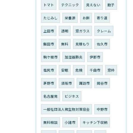
トマト
テクニック
見えない
胞子
たじみし
栄養源
お餅
寄り道
上田市
透明
窓ガラス
クレーム
飯田市
無料
見積もり
佐久市
駒ケ根市
加湿器肺炎
伊那市
塩尻市
安眠
危険
千曲市
窓枠
茅野市
須坂市
諏訪市
岡谷市
名古屋発
ビジネス
一般社団法人微生物対策協会
中野市
無料相談
小諸市
キッチン下収納