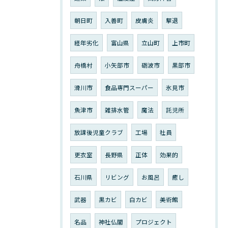
朝日町
入善町
皮膚炎
撃退
経年劣化
富山県
立山町
上市町
舟橋村
小矢部市
砺波市
黒部市
滑川市
食品専門スーパー
氷見市
魚津市
雑排水管
魔法
託児所
放課後児童クラブ
工場
社員
更衣室
長野県
正体
効果的
石川県
リビング
お風呂
癒し
武器
黒カビ
白カビ
美術館
名品
神社仏閣
プロジェクト