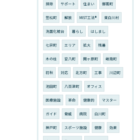
掃除
サポート
住まい
御嵩町
笠松町
解放
MIST工法®︎
東白川村
洗面化粧台
暮らし
はしまし
七宗町
エリア
拡大
残暑
木の柱
安八町
関ヶ原町
岐南町
初秋
対応
北方町
工事
川辺町
池田町
八百津町
オフィス
医療施設
革命
健康的
マスター
ガイド
脅威
病院
白川町
神戸町
スポーツ施設
健康
効果