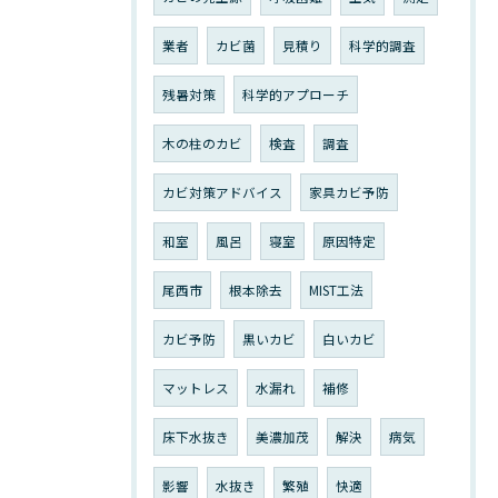
業者
カビ菌
見積り
科学的調査
残暑対策
科学的アプローチ
木の柱のカビ
検査
調査
カビ対策アドバイス
家具カビ予防
和室
風呂
寝室
原因特定
尾西市
根本除去
MIST工法
カビ予防
黒いカビ
白いカビ
マットレス
水漏れ
補修
床下水抜き
美濃加茂
解決
病気
影響
水抜き
繁殖
快適