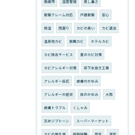
南砺市
湿度管理
蒸し暑さ
新築クレーム対応
戸建新築
安心
除湿
雨漏り
カビの臭い
カビ退治
温泉地カビ
旅館カビ
ホテルカビ
カビ除去サービス
夏のカビ対策
カビアレルギー対策
床下水抜き工事
アレルギー反応
皮膚のかゆみ
アレルギーの症状
目のかゆみ
大雨
皮膚トラブル
くしゃみ
天井ジプトーン
スーパーマーケット
カビの発生源
呼吸困難
空気
測定