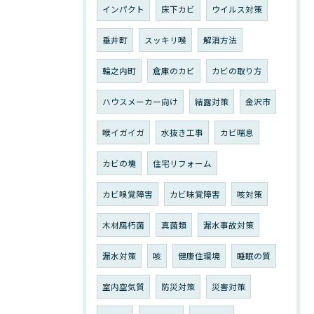
インパクト
床下カビ
ウイルス対策
垂井町
スッキリ喉
解消方法
輪之内町
倉庫のカビ
カビの取り方
ハウスメーカー向け
結露対策
金沢市
喉イガイガ
水抜き工事
カビ喘息
カビの塊
住宅リフォーム
カビ嗅覚障害
カビ味覚障害
咳対策
木材腐朽菌
真菌類
漏水事故対策
漏水対策
咳
健康住環境
睡眠の質
室内空気質
防災対策
災害対策