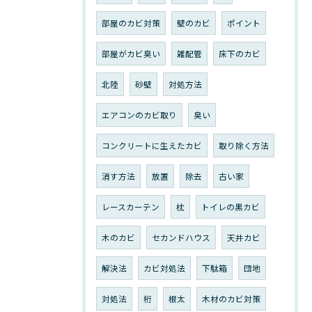
部屋のカビ対策
壁のカビ
ポイント
部屋がカビ臭い
雑配管
床下のカビ
北陸
砂壁
対処方法
エアコンのカビ取り
臭い
コンクリートに生えたカビ
取り除く方法
消す方法
放置
除去
古い家
レースカーテン
枕
トイレの黒カビ
木のカビ
セカンドハウス
天井カビ
解決法
カビ対処法
下駄箱
団地
対処法
桁
根太
木材のカビ対策