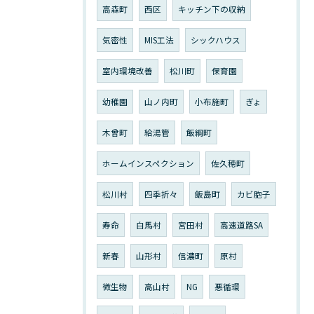
高森町
西区
キッチン下の収納
気密性
MIS工法
シックハウス
室内環境改善
松川町
保育園
幼稚園
山ノ内町
小布施町
ぎょ
木曾町
給湯管
飯綱町
ホームインスペクション
佐久穂町
松川村
四季折々
飯島町
カビ胞子
寿命
白馬村
宮田村
高速道路SA
新春
山形村
信濃町
原村
微生物
高山村
NG
悪循環