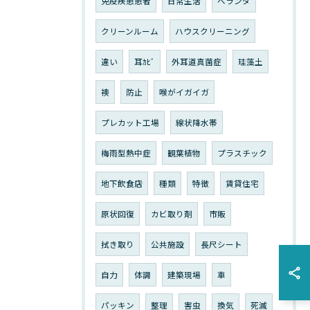
免疫疾患患者
日常生活
ベランダ
クリーンルーム
ハウスクリーニング
違い
耳ｶﾋﾞ
外耳道真菌症
珪藻土
襖
防止
喉がイガイガ
プレカット工場
線状降水帯
梅雨型熱中症
観葉植物
プラスチック
地下飲食店
種類
特徴
賃貸住宅
原状回復
カビ取り剤
市販
拭き取り
公共施設
長尺シート
自力
体調
建築現場
車
パッキン
整理
害虫
換気
死滅