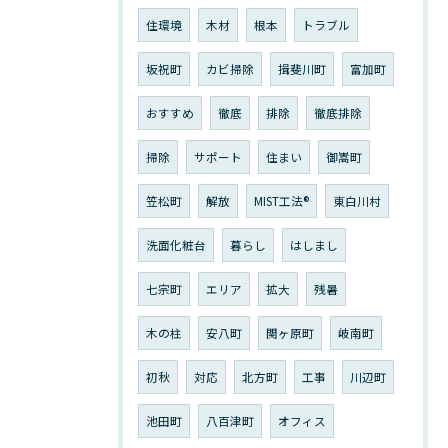
住環境
木材
根本
トラブル
坂祝町
カビ掃除
揖斐川町
富加町
おすすめ
徹底
排除
徹底排除
掃除
サポート
住まい
御嵩町
笠松町
解放
MIST工法®︎
東白川村
洗面化粧台
暮らし
はしまし
七宗町
エリア
拡大
残暑
木の柱
安八町
関ヶ原町
岐南町
初秋
対応
北方町
工事
川辺町
池田町
八百津町
オフィス