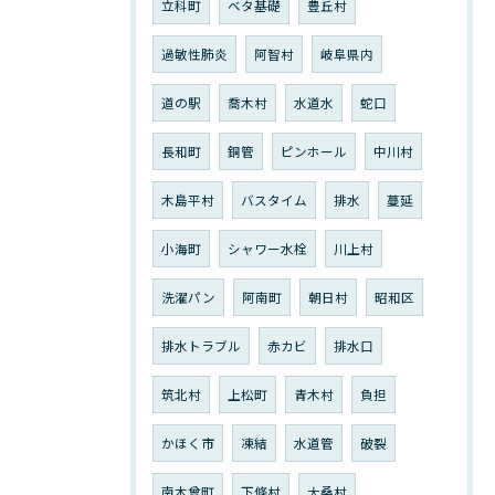
立科町
ベタ基礎
豊丘村
過敏性肺炎
阿智村
岐阜県内
道の駅
喬木村
水道水
蛇口
長和町
銅管
ピンホール
中川村
木島平村
バスタイム
排水
蔓延
小海町
シャワー水栓
川上村
洗濯パン
阿南町
朝日村
昭和区
排水トラブル
赤カビ
排水口
筑北村
上松町
青木村
負担
かほく市
凍結
水道管
破裂
南木曾町
下條村
大桑村