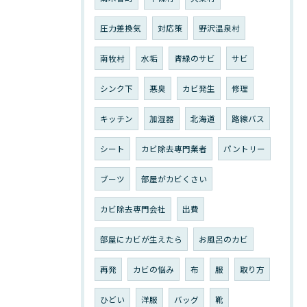
圧力差換気
対応策
野沢温泉村
南牧村
水垢
青緑のサビ
サビ
シンク下
悪臭
カビ発生
修理
キッチン
加湿器
北海道
路線バス
シート
カビ除去専門業者
パントリー
ブーツ
部屋がカビくさい
カビ除去専門会社
出費
部屋にカビが生えたら
お風呂のカビ
再発
カビの悩み
布
服
取り方
ひどい
洋服
バッグ
靴