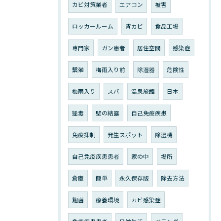
カビ対策業者
エアコン
被害
ロッカールーム
青カビ
食品工場
専門家
ガン患者
居住空間
感染症
繫殖
梅雨入り前
除湿器
危険性
梅雨入り
スパ
温泉旅館
日本
猛毒
壁の結露
自己免疫疾患
免疫抑制
発生スポット
除湿機
自己免疫疾患患者
家の中
場所
倉庫
簡単
永久保存版
除去方法
麴菌
療養環境
カビ感染症