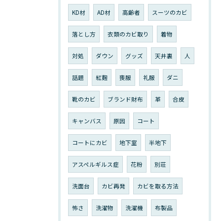
KD材
AD材
高齢者
スーツのカビ
落とし方
衣類のカビ取り
着物
対処
ダウン
グッズ
天井裏
人
話題
紅麴
喪服
礼服
ダニ
靴のカビ
ブランド財布
革
合皮
キャンバス
原因
コート
コートにカビ
地下室
半地下
アスペルギルス症
花粉
別荘
洗面台
カビ再発
カビを取る方法
怖さ
洗濯物
洗濯機
布製品