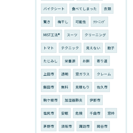
バイクシート
食べてしまった
衣類
驚き
梅干し
可能性
ｸﾘｰﾆﾝｸﾞ
MIST工法®
スーツ
クリーニング
トマト
テクニック
見えない
胞子
たじみし
栄養源
お餅
寄り道
上田市
透明
窓ガラス
クレーム
飯田市
無料
見積もり
佐久市
駒ケ根市
加湿器肺炎
伊那市
塩尻市
安眠
危険
千曲市
窓枠
茅野市
須坂市
諏訪市
岡谷市