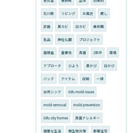
更衣室
長野県
正体
効果的
石川県
リビング
お風呂
癒し
武器
黒カビ
白カビ
美術館
名品
神社仏閣
プロジェクト
菌検査
重要性
真菌
1年中
環境
アプローチ
ひよう
黒かび
白かび
バック
アイテム
収納
一掃
台所シンク
Gifu mold issues
mold removal
mold prevention
Gifu city homes
真菌アレルギー
健康な生活
微生物対策
新築住宅