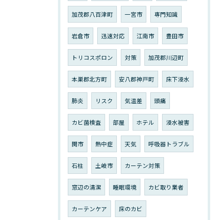
加茂郡八百津町
一宮市
専門知識
岩倉市
迅速対応
江南市
豊田市
トリコスポロン
対策
加茂郡川辺町
本巣郡北方町
安八郡神戸町
床下浸水
肺炎
リスク
気温差
頭痛
カビ菌検査
部屋
ホテル
浸水被害
関市
熱中症
天気
呼吸器トラブル
石柱
土岐市
カーテン対策
窓辺の清潔
睡眠環境
カビ取り業者
カーテンケア
床のカビ