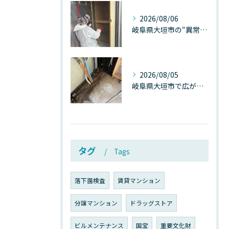
2026/08/06
岐阜県大垣市の“異常に高い気温”が建物内部を腐らせる──深層カビが爆発的に増える本当の理由
2026/08/05
岐阜県大垣市で広がる“深層カビ汚染”──なぜ除カビが必要なのか、建物内部で起きている見えない危機
タグ
Tags
落下菌検査
賃貸マンション
分譲マンション
ドラッグストア
ビルメンテナンス
国宝
重要文化財