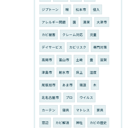
ジプトーン
喉
松本市
侵入
アレルギー問題
菌
清潔
大津市
カビ被害
クレーム対応
児童
デイサービス
カビリスク
専門対策
高岡市
富山市
土岐
畳
滋賀
津島市
射水市
床上
湿度
尾張旭市
あま市
瑞浪
木
北名古屋市
プロ
ウイルス
カーテン
寝具
マトレス
家具
窓辺
カビ解消
神社
カビの歴史