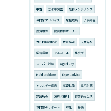
中古
含水率調査
建物メンテナンス
専門家アドバイス
居住環境
子供部屋
投資物件
投資物件オーナー
カビ問題の解決
教育施設
天井漏水
学習環境
アルコール
集会所
スーパー銭湯
Ogaki City
Mold problems
Expert advice
アレルギー疾患
気密性能
住宅対策
建設監査
消費者権利
健康的な生活
専門家のサポート
革靴
秘訣