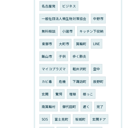
名古屋発
ビジネス
一般社団法人微生物対策協会
中野市
無料相談
小諸市
キッチン下収納
東御市
大町市
箕輪町
LINE
飯山市
子供
歩く肺炎
マイコプラズマ
軽井沢町
空中
カビ毒
危機
下諏訪町
辰野町
玄関
驚愕
増殖
根っこ
南箕輪村
御代田町
遅く
完了
SOS
富士見町
坂城町
玄関ドア