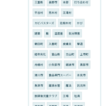
三重県
長野市
本部
打ち合わせ
平谷村
売木村
王滝村
カビバスターズ
北相木村
かび
建築
敵
温度差
気分障害
朝日町
入善町
皮膚炎
撃退
経年劣化
富山県
立山町
上市町
舟橋村
小矢部市
砺波市
黒部市
滑川市
食品専門スーパー
氷見市
魚津市
雑排水管
魔法
託児所
放課後児童クラブ
工場
社員