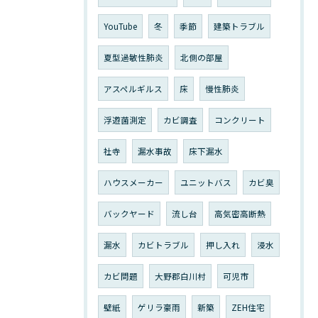
YouTube
冬
季節
建築トラブル
夏型過敏性肺炎
北側の部屋
アスペルギルス
床
慢性肺炎
浮遊菌測定
カビ調査
コンクリート
社寺
漏水事故
床下漏水
ハウスメーカー
ユニットバス
カビ臭
バックヤード
流し台
高気密高断熱
漏水
カビトラブル
押し入れ
浸水
カビ問題
大野郡白川村
可児市
壁紙
ゲリラ豪雨
新築
ZEH住宅