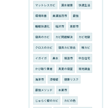
マットレスカビ
漏水被害
快適生活
環境改善
美濃加茂市
最強
睡眠快適化
稲沢市
恵那市
寝具のカビ
カビ問題解決
カビ地獄
クロスのカビ
寝具カビ除去
喉カビ
イガイガ
鼻水
瑞浪市
中古住宅
かび取り業者
真夏の寝室
現地調査
海津市
漆喰壁
健康リスク
最強メソッド
本巣市
じゅらく壁のカビ
カビの色