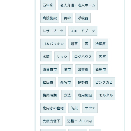
万年床
老人介護・老人ホーム
病院施設
黄砂
呼吸器
レザーブーツ
スエードブーツ
ゴムパッキン
浴室
窓
冷蔵庫
水筒
サッシ
ログハウス
客室
四日市市
津市
図書館
鈴鹿市
松阪市
桑名市
伊勢市
ピンクカビ
梅雨時期
方法
商用施設
モルタル
北向きの住宅
防災
サウナ
免疫力低下
浴槽エプロン内