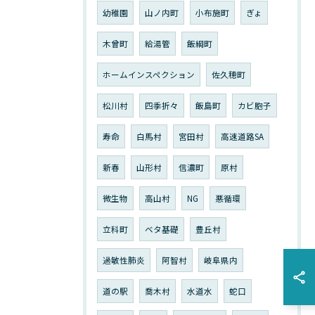
幼稚園
山ノ内町
小布施町
ぎょ
木曾町
給湯管
飯綱町
ホームインスペクション
佐久穂町
松川村
四季折々
飯島町
カビ胞子
寿命
白馬村
宮田村
高速道路SA
新春
山形村
信濃町
原村
微生物
高山村
NG
悪循環
立科町
ベタ基礎
豊丘村
過敏性肺炎
阿智村
岐阜県内
道の駅
喬木村
水道水
蛇口