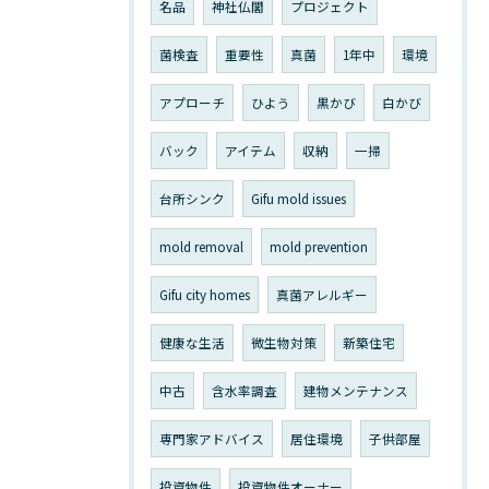
名品
神社仏閣
プロジェクト
菌検査
重要性
真菌
1年中
環境
アプローチ
ひよう
黒かび
白かび
バック
アイテム
収納
一掃
台所シンク
Gifu mold issues
mold removal
mold prevention
Gifu city homes
真菌アレルギー
健康な生活
微生物対策
新築住宅
中古
含水率調査
建物メンテナンス
専門家アドバイス
居住環境
子供部屋
投資物件
投資物件オーナー