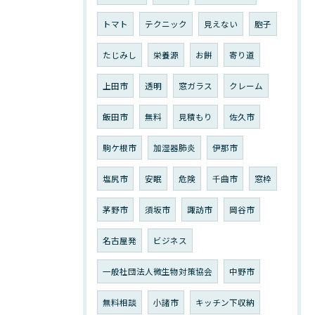
トマト
テクニック
見えない
胞子
たじみし
栄養源
お餅
寄り道
上田市
透明
窓ガラス
クレーム
飯田市
無料
見積もり
佐久市
駒ケ根市
加湿器肺炎
伊那市
塩尻市
安眠
危険
千曲市
窓枠
茅野市
須坂市
諏訪市
岡谷市
名古屋発
ビジネス
一般社団法人微生物対策協会
中野市
無料相談
小諸市
キッチン下収納