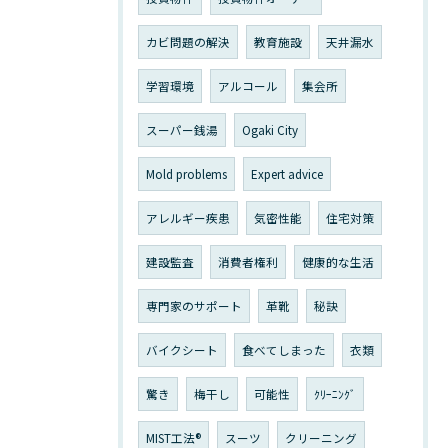
カビ問題の解決
教育施設
天井漏水
学習環境
アルコール
集会所
スーパー銭湯
Ogaki City
Mold problems
Expert advice
アレルギー疾患
気密性能
住宅対策
建設監査
消費者権利
健康的な生活
専門家のサポート
革靴
秘訣
バイクシート
食べてしまった
衣類
驚き
梅干し
可能性
ｸﾘｰﾆﾝｸﾞ
MIST工法®
スーツ
クリーニング