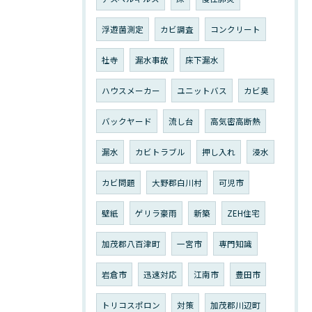
浮遊菌測定
カビ調査
コンクリート
社寺
漏水事故
床下漏水
ハウスメーカー
ユニットバス
カビ臭
バックヤード
流し台
高気密高断熱
漏水
カビトラブル
押し入れ
浸水
カビ問題
大野郡白川村
可児市
壁紙
ゲリラ豪雨
新築
ZEH住宅
加茂郡八百津町
一宮市
専門知識
岩倉市
迅速対応
江南市
豊田市
トリコスポロン
対策
加茂郡川辺町