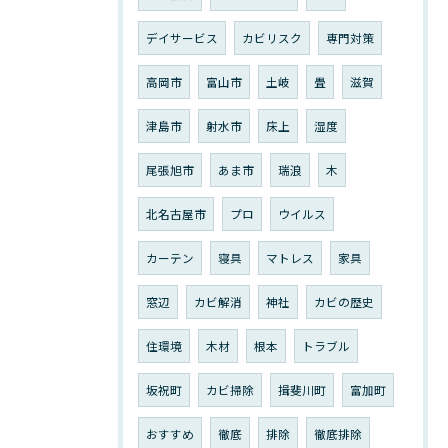
デイサービス
カビリスク
専門対策
高岡市
富山市
土岐
畳
滋賀
津島市
射水市
床上
湿度
尾張旭市
あま市
瑞浪
木
北名古屋市
プロ
ウイルス
カーテン
寝具
マトレス
家具
窓辺
カビ解消
神社
カビの歴史
住環境
木材
根本
トラブル
坂祝町
カビ掃除
揖斐川町
富加町
おすすめ
徹底
排除
徹底排除