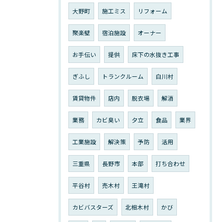
大野町
施工ミス
リフォーム
聚楽壁
宿泊施設
オーナー
お手伝い
提供
床下の水抜き工事
ぎふし
トランクルーム
白川村
賃貸物件
店内
脱衣場
解消
業務
カビ臭い
夕立
食品
業界
工業施設
解決策
予防
活用
三重県
長野市
本部
打ち合わせ
平谷村
売木村
王滝村
カビバスターズ
北相木村
かび