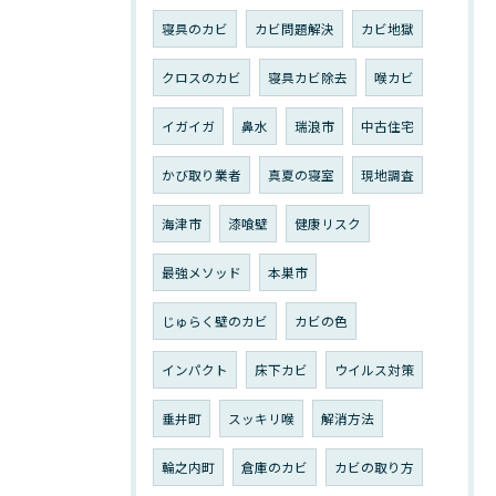
寝具のカビ
カビ問題解決
カビ地獄
クロスのカビ
寝具カビ除去
喉カビ
イガイガ
鼻水
瑞浪市
中古住宅
かび取り業者
真夏の寝室
現地調査
海津市
漆喰壁
健康リスク
最強メソッド
本巣市
じゅらく壁のカビ
カビの色
インパクト
床下カビ
ウイルス対策
垂井町
スッキリ喉
解消方法
輪之内町
倉庫のカビ
カビの取り方