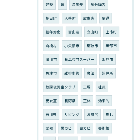
建築
敵
温度差
気分障害
朝日町
入善町
皮膚炎
撃退
経年劣化
富山県
立山町
上市町
舟橋村
小矢部市
砺波市
黒部市
滑川市
食品専門スーパー
氷見市
魚津市
雑排水管
魔法
託児所
放課後児童クラブ
工場
社員
更衣室
長野県
正体
効果的
石川県
リビング
お風呂
癒し
武器
黒カビ
白カビ
美術館