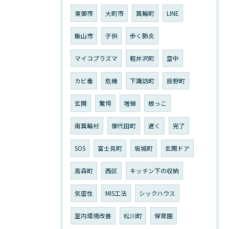
東御市
大町市
箕輪町
LINE
飯山市
子供
歩く肺炎
マイコプラズマ
軽井沢町
空中
カビ毒
危機
下諏訪町
辰野町
玄関
驚愕
増殖
根っこ
南箕輪村
御代田町
遅く
完了
SOS
富士見町
坂城町
玄関ドア
高森町
西区
キッチン下の収納
気密性
MIS工法
シックハウス
室内環境改善
松川町
保育園