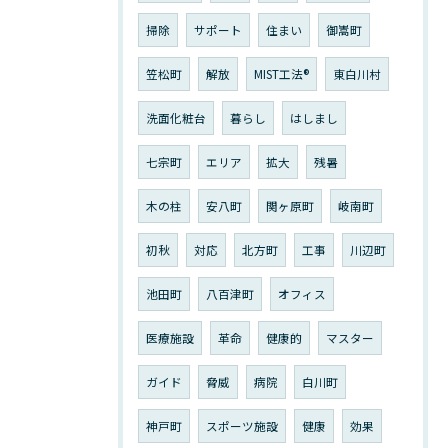
掃除
サポート
住まい
御嵩町
笠松町
解放
MIST工法®︎
東白川村
洗面化粧台
暮らし
はしまし
七宗町
エリア
拡大
残暑
木の柱
安八町
関ヶ原町
岐南町
初秋
対応
北方町
工事
川辺町
池田町
八百津町
オフィス
医療施設
革命
健康的
マスター
ガイド
脅威
病院
白川町
神戸町
スポーツ施設
健康
効果