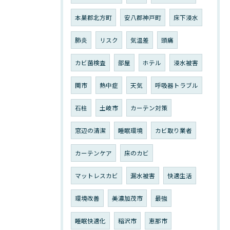
本巣郡北方町
安八郡神戸町
床下浸水
肺炎
リスク
気温差
頭痛
カビ菌検査
部屋
ホテル
浸水被害
関市
熱中症
天気
呼吸器トラブル
石柱
土岐市
カーテン対策
窓辺の清潔
睡眠環境
カビ取り業者
カーテンケア
床のカビ
マットレスカビ
漏水被害
快適生活
環境改善
美濃加茂市
最強
睡眠快適化
稲沢市
恵那市