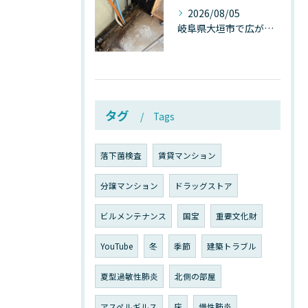
2026/08/05
岐阜県大垣市で広がる“深層カビ汚染”──なぜ除カビが必要なのか、建物内部で起きている見えない危機
タグ
Tags
落下菌検査
賃貸マンション
分譲マンション
ドラッグストア
ビルメンテナンス
国宝
重要文化財
YouTube
冬
季節
建築トラブル
夏型過敏性肺炎
北側の部屋
アスペルギルス
床
慢性肺炎