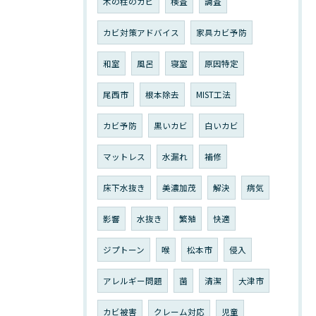
木の柱のカビ
検査
調査
カビ対策アドバイス
家具カビ予防
和室
風呂
寝室
原因特定
尾西市
根本除去
MIST工法
カビ予防
黒いカビ
白いカビ
マットレス
水漏れ
補修
床下水抜き
美濃加茂
解決
病気
影響
水抜き
繁殖
快適
ジプトーン
喉
松本市
侵入
アレルギー問題
菌
清潔
大津市
カビ被害
クレーム対応
児童