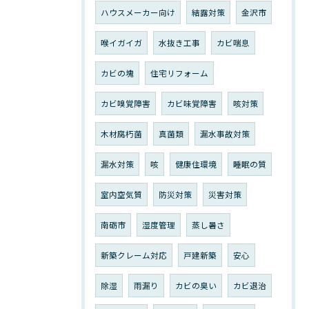
ハウスメーカー向け
結露対策
金沢市
喉イガイガ
水抜き工事
カビ喘息
カビの塊
住宅リフォーム
カビ嗅覚障害
カビ味覚障害
咳対策
木材腐朽菌
真菌類
漏水事故対策
漏水対策
咳
健康住環境
睡眠の質
室内空気質
防災対策
災害対策
南砺市
湿度管理
蒸し暑さ
新築クレーム対応
戸建新築
安心
除湿
雨漏り
カビの臭い
カビ退治