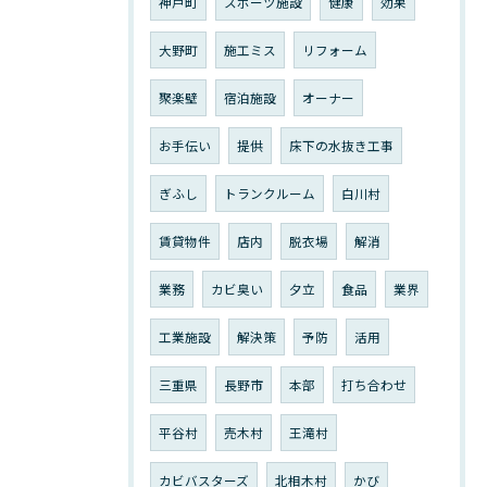
神戸町
スポーツ施設
健康
効果
大野町
施工ミス
リフォーム
聚楽壁
宿泊施設
オーナー
お手伝い
提供
床下の水抜き工事
ぎふし
トランクルーム
白川村
賃貸物件
店内
脱衣場
解消
業務
カビ臭い
夕立
食品
業界
工業施設
解決策
予防
活用
三重県
長野市
本部
打ち合わせ
平谷村
売木村
王滝村
カビバスターズ
北相木村
かび