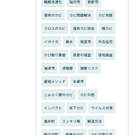
睡眠快適化
稲沢市
恵那市
寝具のカビ
カビ問題解決
カビ地獄
クロスのカビ
寝具カビ除去
喉カビ
イガイガ
鼻水
瑞浪市
中古住宅
かび取り業者
真夏の寝室
現地調査
海津市
漆喰壁
健康リスク
最強メソッド
本巣市
じゅらく壁のカビ
カビの色
インパクト
床下カビ
ウイルス対策
垂井町
スッキリ喉
解消方法
輪之内町
倉庫のカビ
カビの取り方