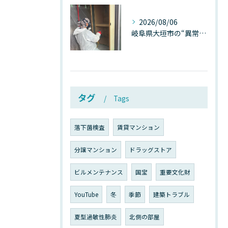
2026/08/06
岐阜県大垣市の“異常に高い気温”が建物内部を腐らせる──深層カビが爆発的に増える本当の理由
タグ
Tags
落下菌検査
賃貸マンション
分譲マンション
ドラッグストア
ビルメンテナンス
国宝
重要文化財
YouTube
冬
季節
建築トラブル
夏型過敏性肺炎
北側の部屋