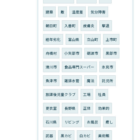
建築
敵
温度差
気分障害
朝日町
入善町
皮膚炎
撃退
経年劣化
富山県
立山町
上市町
舟橋村
小矢部市
砺波市
黒部市
滑川市
食品専門スーパー
氷見市
魚津市
雑排水管
魔法
託児所
放課後児童クラブ
工場
社員
更衣室
長野県
正体
効果的
石川県
リビング
お風呂
癒し
武器
黒カビ
白カビ
美術館