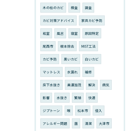
木の柱のカビ
検査
調査
カビ対策アドバイス
家具カビ予防
和室
風呂
寝室
原因特定
尾西市
根本除去
MIST工法
カビ予防
黒いカビ
白いカビ
マットレス
水漏れ
補修
床下水抜き
美濃加茂
解決
病気
影響
水抜き
繁殖
快適
ジプトーン
喉
松本市
侵入
アレルギー問題
菌
清潔
大津市