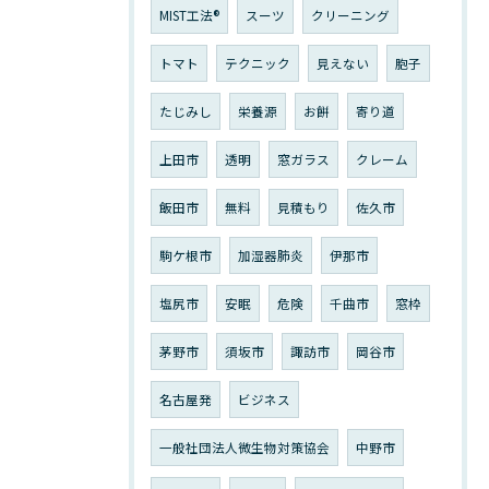
MIST工法®
スーツ
クリーニング
トマト
テクニック
見えない
胞子
たじみし
栄養源
お餅
寄り道
上田市
透明
窓ガラス
クレーム
飯田市
無料
見積もり
佐久市
駒ケ根市
加湿器肺炎
伊那市
塩尻市
安眠
危険
千曲市
窓枠
茅野市
須坂市
諏訪市
岡谷市
名古屋発
ビジネス
一般社団法人微生物対策協会
中野市