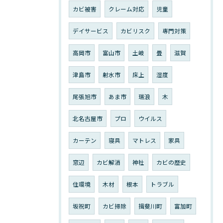
カビ被害
クレーム対応
児童
デイサービス
カビリスク
専門対策
高岡市
富山市
土岐
畳
滋賀
津島市
射水市
床上
湿度
尾張旭市
あま市
瑞浪
木
北名古屋市
プロ
ウイルス
カーテン
寝具
マトレス
家具
窓辺
カビ解消
神社
カビの歴史
住環境
木材
根本
トラブル
坂祝町
カビ掃除
揖斐川町
富加町