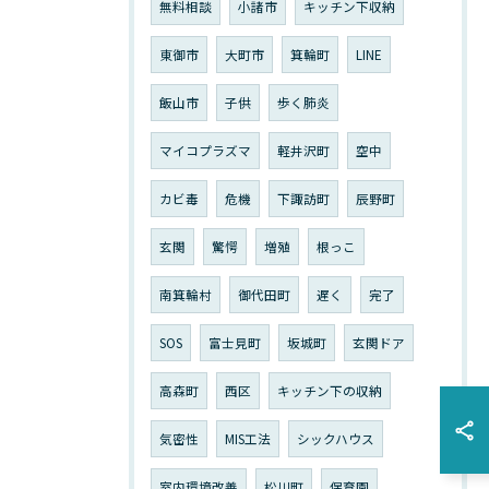
無料相談
小諸市
キッチン下収納
東御市
大町市
箕輪町
LINE
飯山市
子供
歩く肺炎
マイコプラズマ
軽井沢町
空中
カビ毒
危機
下諏訪町
辰野町
玄関
驚愕
増殖
根っこ
南箕輪村
御代田町
遅く
完了
SOS
富士見町
坂城町
玄関ドア
高森町
西区
キッチン下の収納
気密性
MIS工法
シックハウス
室内環境改善
松川町
保育園