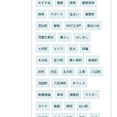
おすすめ
徹底
排除
徹底排除
掃除
サポート
住まい
御嵩町
笠松町
解放
MIST工法®︎
東白川村
洗面化粧台
暮らし
はしまし
七宗町
エリア
拡大
残暑
木の柱
安八町
関ヶ原町
岐南町
初秋
対応
北方町
工事
川辺町
池田町
八百津町
オフィス
医療施設
革命
健康的
マスター
ガイド
脅威
病院
白川町