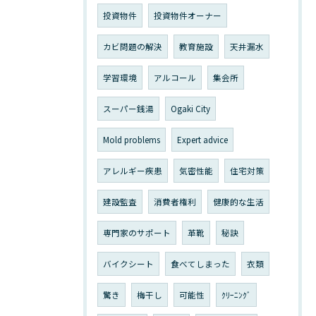
投資物件
投資物件オーナー
カビ問題の解決
教育施設
天井漏水
学習環境
アルコール
集会所
スーパー銭湯
Ogaki City
Mold problems
Expert advice
アレルギー疾患
気密性能
住宅対策
建設監査
消費者権利
健康的な生活
専門家のサポート
革靴
秘訣
バイクシート
食べてしまった
衣類
驚き
梅干し
可能性
ｸﾘｰﾆﾝｸﾞ