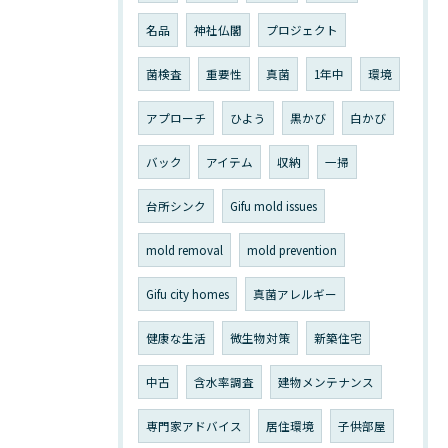
名品
神社仏閣
プロジェクト
菌検査
重要性
真菌
1年中
環境
アプローチ
ひよう
黒かび
白かび
バック
アイテム
収納
一掃
台所シンク
Gifu mold issues
mold removal
mold prevention
Gifu city homes
真菌アレルギー
健康な生活
微生物対策
新築住宅
中古
含水率調査
建物メンテナンス
専門家アドバイス
居住環境
子供部屋