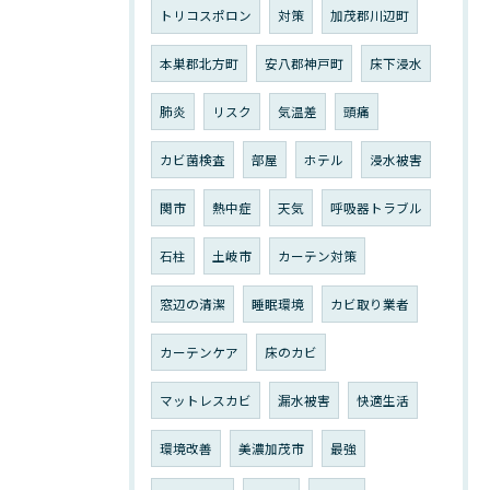
トリコスポロン
対策
加茂郡川辺町
本巣郡北方町
安八郡神戸町
床下浸水
肺炎
リスク
気温差
頭痛
カビ菌検査
部屋
ホテル
浸水被害
関市
熱中症
天気
呼吸器トラブル
石柱
土岐市
カーテン対策
窓辺の清潔
睡眠環境
カビ取り業者
カーテンケア
床のカビ
マットレスカビ
漏水被害
快適生活
環境改善
美濃加茂市
最強