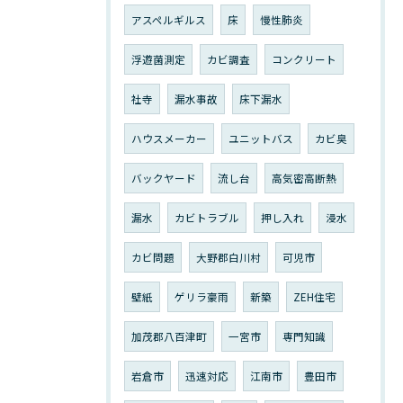
アスペルギルス
床
慢性肺炎
浮遊菌測定
カビ調査
コンクリート
社寺
漏水事故
床下漏水
ハウスメーカー
ユニットバス
カビ臭
バックヤード
流し台
高気密高断熱
漏水
カビトラブル
押し入れ
浸水
カビ問題
大野郡白川村
可児市
壁紙
ゲリラ豪雨
新築
ZEH住宅
加茂郡八百津町
一宮市
専門知識
岩倉市
迅速対応
江南市
豊田市