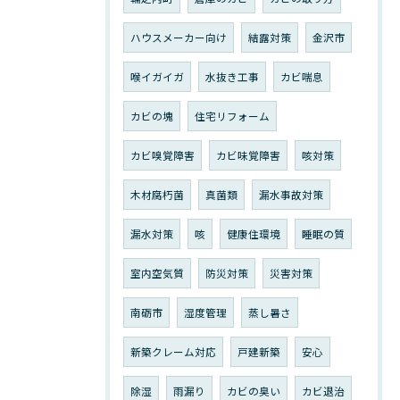
ハウスメーカー向け
結露対策
金沢市
喉イガイガ
水抜き工事
カビ喘息
カビの塊
住宅リフォーム
カビ嗅覚障害
カビ味覚障害
咳対策
木材腐朽菌
真菌類
漏水事故対策
漏水対策
咳
健康住環境
睡眠の質
室内空気質
防災対策
災害対策
南砺市
湿度管理
蒸し暑さ
新築クレーム対応
戸建新築
安心
除湿
雨漏り
カビの臭い
カビ退治