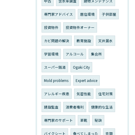
中古
含水率調査
建物メンテナンス
専門家アドバイス
居住環境
子供部屋
投資物件
投資物件オーナー
カビ問題の解決
教育施設
天井漏水
学習環境
アルコール
集会所
スーパー銭湯
Ogaki City
Mold problems
Expert advice
アレルギー疾患
気密性能
住宅対策
建設監査
消費者権利
健康的な生活
専門家のサポート
革靴
秘訣
バイクシート
食べてしまった
衣類