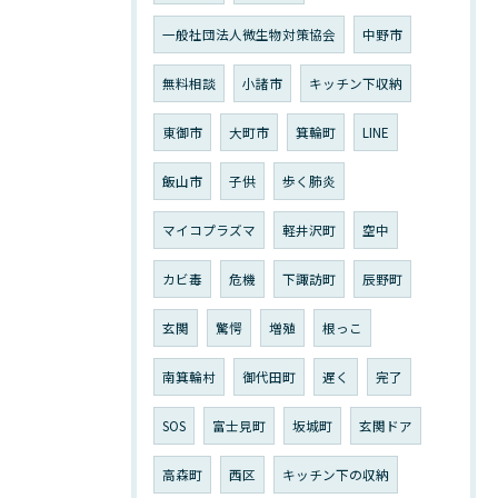
一般社団法人微生物対策協会
中野市
無料相談
小諸市
キッチン下収納
東御市
大町市
箕輪町
LINE
飯山市
子供
歩く肺炎
マイコプラズマ
軽井沢町
空中
カビ毒
危機
下諏訪町
辰野町
玄関
驚愕
増殖
根っこ
南箕輪村
御代田町
遅く
完了
SOS
富士見町
坂城町
玄関ドア
高森町
西区
キッチン下の収納