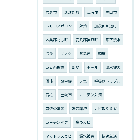
岩倉市
迅速対応
江南市
豊田市
トリコスポロン
対策
加茂郡川辺町
本巣郡北方町
安八郡神戸町
床下浸水
肺炎
リスク
気温差
頭痛
カビ菌検査
部屋
ホテル
浸水被害
関市
熱中症
天気
呼吸器トラブル
石柱
土岐市
カーテン対策
窓辺の清潔
睡眠環境
カビ取り業者
カーテンケア
床のカビ
マットレスカビ
漏水被害
快適生活