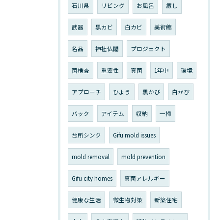
石川県
リビング
お風呂
癒し
武器
黒カビ
白カビ
美術館
名品
神社仏閣
プロジェクト
菌検査
重要性
真菌
1年中
環境
アプローチ
ひよう
黒かび
白かび
バック
アイテム
収納
一掃
台所シンク
Gifu mold issues
mold removal
mold prevention
Gifu city homes
真菌アレルギー
健康な生活
微生物対策
新築住宅