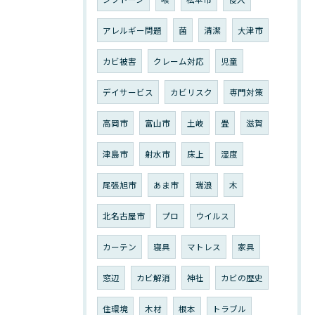
アレルギー問題
菌
清潔
大津市
カビ被害
クレーム対応
児童
デイサービス
カビリスク
専門対策
高岡市
富山市
土岐
畳
滋賀
津島市
射水市
床上
湿度
尾張旭市
あま市
瑞浪
木
北名古屋市
プロ
ウイルス
カーテン
寝具
マトレス
家具
窓辺
カビ解消
神社
カビの歴史
住環境
木材
根本
トラブル