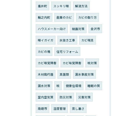
垂井町
スッキリ喉
解消方法
輪之内町
倉庫のカビ
カビの取り方
ハウスメーカー向け
結露対策
金沢市
喉イガイガ
水抜き工事
カビ喘息
カビの塊
住宅リフォーム
カビ嗅覚障害
カビ味覚障害
咳対策
木材腐朽菌
真菌類
漏水事故対策
漏水対策
咳
健康住環境
睡眠の質
室内空気質
防災対策
災害対策
南砺市
湿度管理
蒸し暑さ