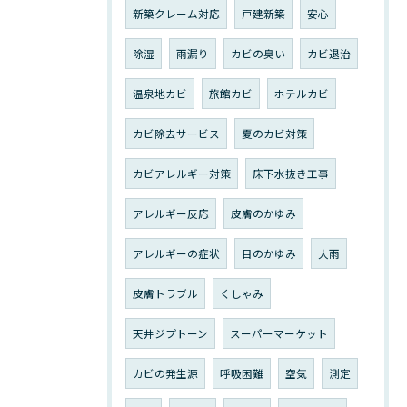
新築クレーム対応
戸建新築
安心
除湿
雨漏り
カビの臭い
カビ退治
温泉地カビ
旅館カビ
ホテルカビ
カビ除去サービス
夏のカビ対策
カビアレルギー対策
床下水抜き工事
アレルギー反応
皮膚のかゆみ
アレルギーの症状
目のかゆみ
大雨
皮膚トラブル
くしゃみ
天井ジプトーン
スーパーマーケット
カビの発生源
呼吸困難
空気
測定