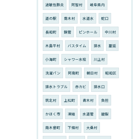
過敏性肺炎
阿智村
岐阜県内
道の駅
喬木村
水道水
蛇口
長和町
銅管
ピンホール
中川村
木島平村
バスタイム
排水
蔓延
小海町
シャワー水栓
川上村
洗濯パン
阿南町
朝日村
昭和区
排水トラブル
赤カビ
排水口
筑北村
上松町
青木村
負担
かほく市
凍結
水道管
破裂
南木曾町
下條村
大桑村