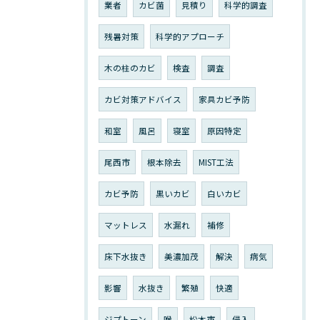
業者
カビ菌
見積り
科学的調査
残暑対策
科学的アプローチ
木の柱のカビ
検査
調査
カビ対策アドバイス
家具カビ予防
和室
風呂
寝室
原因特定
尾西市
根本除去
MIST工法
カビ予防
黒いカビ
白いカビ
マットレス
水漏れ
補修
床下水抜き
美濃加茂
解決
病気
影響
水抜き
繁殖
快適
ジプトーン
喉
松本市
侵入