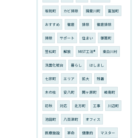
坂祝町
カビ掃除
揖斐川町
富加町
おすすめ
徹底
排除
徹底排除
掃除
サポート
住まい
御嵩町
笠松町
解放
MIST工法®︎
東白川村
洗面化粧台
暮らし
はしまし
七宗町
エリア
拡大
残暑
木の柱
安八町
関ヶ原町
岐南町
初秋
対応
北方町
工事
川辺町
池田町
八百津町
オフィス
医療施設
革命
健康的
マスター