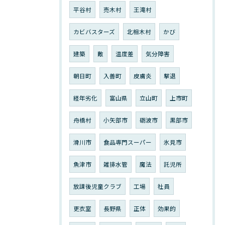
平谷村
売木村
王滝村
カビバスターズ
北相木村
かび
建築
敵
温度差
気分障害
朝日町
入善町
皮膚炎
撃退
経年劣化
富山県
立山町
上市町
舟橋村
小矢部市
砺波市
黒部市
滑川市
食品専門スーパー
氷見市
魚津市
雑排水管
魔法
託児所
放課後児童クラブ
工場
社員
更衣室
長野県
正体
効果的