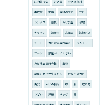
圧力差換気
対応策
野沢温泉村
南牧村
水垢
青緑のサビ
サビ
シンク下
悪臭
カビ発生
修理
キッチン
加湿器
北海道
路線バス
シート
カビ除去専門業者
パントリー
ブーツ
部屋がカビくさい
カビ除去専門会社
出費
部屋にカビが生えたら
お風呂のカビ
再発
カビの悩み
布
服
取り方
ひどい
洋服
バッグ
靴
部屋のカビ対策
壁のカビ
ポイント