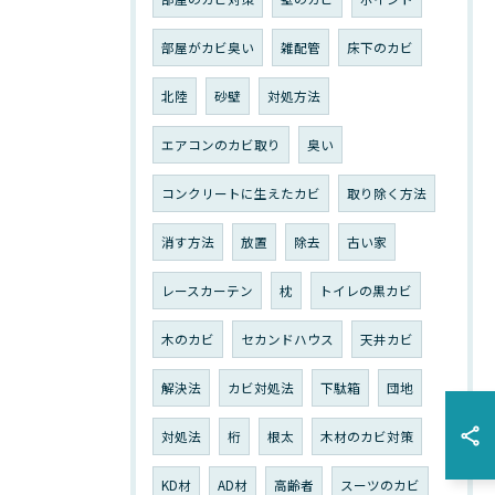
部屋がカビ臭い
雑配管
床下のカビ
北陸
砂壁
対処方法
エアコンのカビ取り
臭い
コンクリートに生えたカビ
取り除く方法
消す方法
放置
除去
古い家
レースカーテン
枕
トイレの黒カビ
木のカビ
セカンドハウス
天井カビ
解決法
カビ対処法
下駄箱
団地
対処法
桁
根太
木材のカビ対策
KD材
AD材
高齢者
スーツのカビ