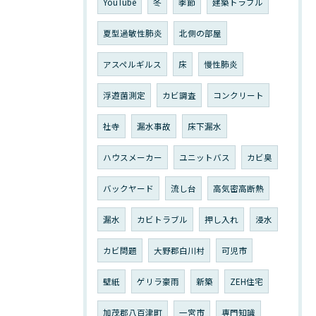
YouTube
冬
季節
建築トラブル
夏型過敏性肺炎
北側の部屋
アスペルギルス
床
慢性肺炎
浮遊菌測定
カビ調査
コンクリート
社寺
漏水事故
床下漏水
ハウスメーカー
ユニットバス
カビ臭
バックヤード
流し台
高気密高断熱
漏水
カビトラブル
押し入れ
浸水
カビ問題
大野郡白川村
可児市
壁紙
ゲリラ豪雨
新築
ZEH住宅
加茂郡八百津町
一宮市
専門知識