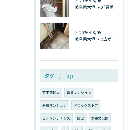
2026/08/06
岐阜県大垣市の“異常に高い気温”が建物内部を腐らせる──深層カビが爆発的に増える本当の理由
2026/08/05
岐阜県大垣市で広がる“深層カビ汚染”──なぜ除カビが必要なのか、建物内部で起きている見えない危機
タグ
Tags
落下菌検査
賃貸マンション
分譲マンション
ドラッグストア
ビルメンテナンス
国宝
重要文化財