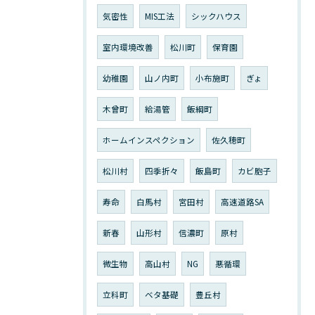
気密性
MIS工法
シックハウス
室内環境改善
松川町
保育園
幼稚園
山ノ内町
小布施町
ぎょ
木曾町
給湯管
飯綱町
ホームインスペクション
佐久穂町
松川村
四季折々
飯島町
カビ胞子
寿命
白馬村
宮田村
高速道路SA
新春
山形村
信濃町
原村
微生物
高山村
NG
悪循環
立科町
ベタ基礎
豊丘村