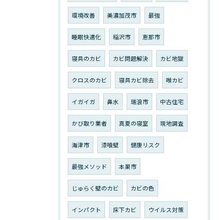
環境改善
美濃加茂市
最強
睡眠快適化
稲沢市
恵那市
寝具のカビ
カビ問題解決
カビ地獄
クロスのカビ
寝具カビ除去
喉カビ
イガイガ
鼻水
瑞浪市
中古住宅
かび取り業者
真夏の寝室
現地調査
海津市
漆喰壁
健康リスク
最強メソッド
本巣市
じゅらく壁のカビ
カビの色
インパクト
床下カビ
ウイルス対策