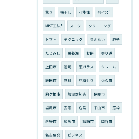
驚き
梅干し
可能性
ｸﾘｰﾆﾝｸﾞ
MIST工法®
スーツ
クリーニング
トマト
テクニック
見えない
胞子
たじみし
栄養源
お餅
寄り道
上田市
透明
窓ガラス
クレーム
飯田市
無料
見積もり
佐久市
駒ケ根市
加湿器肺炎
伊那市
塩尻市
安眠
危険
千曲市
窓枠
茅野市
須坂市
諏訪市
岡谷市
名古屋発
ビジネス