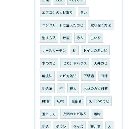
エアコンのカビ取り
臭い
コンクリートに生えたカビ
取り除く方法
消す方法
放置
除去
古い家
レースカーテン
枕
トイレの黒カビ
木のカビ
セカンドハウス
天井カビ
解決法
カビ対処法
下駄箱
団地
対処法
桁
根太
木材のカビ対策
KD材
AD材
高齢者
スーツのカビ
落とし方
衣類のカビ取り
着物
対処
ダウン
グッズ
天井裏
人