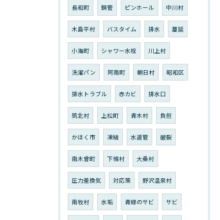
長和町
銅管
ピンホール
中川村
木島平村
バスタイム
排水
蔓延
小海町
シャワー水栓
川上村
洗濯パン
阿南町
朝日村
昭和区
排水トラブル
赤カビ
排水口
筑北村
上松町
青木村
負担
かほく市
凍結
水道管
破裂
南木曾町
下條村
大桑村
圧力差換気
対応策
野沢温泉村
南牧村
水垢
青緑のサビ
サビ