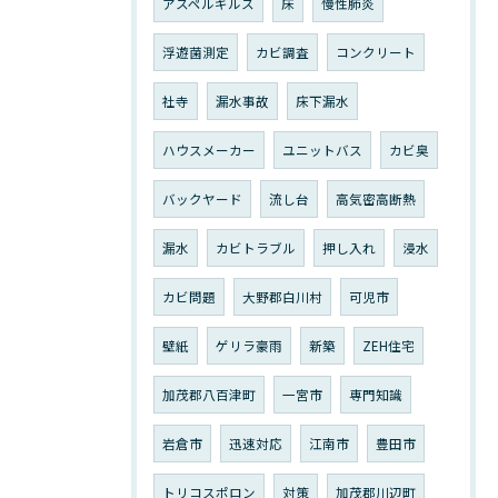
アスペルギルス
床
慢性肺炎
浮遊菌測定
カビ調査
コンクリート
社寺
漏水事故
床下漏水
ハウスメーカー
ユニットバス
カビ臭
バックヤード
流し台
高気密高断熱
漏水
カビトラブル
押し入れ
浸水
カビ問題
大野郡白川村
可児市
壁紙
ゲリラ豪雨
新築
ZEH住宅
加茂郡八百津町
一宮市
専門知識
岩倉市
迅速対応
江南市
豊田市
トリコスポロン
対策
加茂郡川辺町