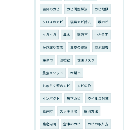
寝具のカビ
カビ問題解決
カビ地獄
クロスのカビ
寝具カビ除去
喉カビ
イガイガ
鼻水
瑞浪市
中古住宅
かび取り業者
真夏の寝室
現地調査
海津市
漆喰壁
健康リスク
最強メソッド
本巣市
じゅらく壁のカビ
カビの色
インパクト
床下カビ
ウイルス対策
垂井町
スッキリ喉
解消方法
輪之内町
倉庫のカビ
カビの取り方