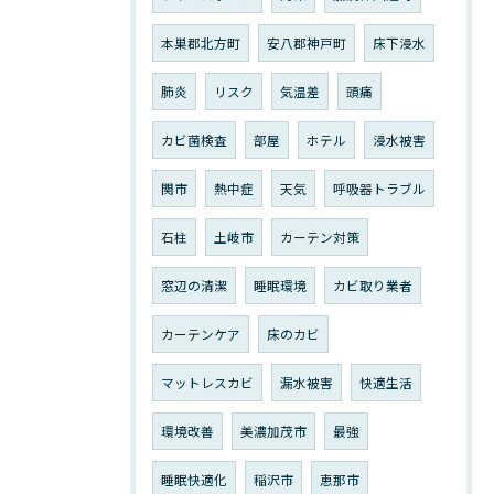
本巣郡北方町
安八郡神戸町
床下浸水
肺炎
リスク
気温差
頭痛
カビ菌検査
部屋
ホテル
浸水被害
関市
熱中症
天気
呼吸器トラブル
石柱
土岐市
カーテン対策
窓辺の清潔
睡眠環境
カビ取り業者
カーテンケア
床のカビ
マットレスカビ
漏水被害
快適生活
環境改善
美濃加茂市
最強
睡眠快適化
稲沢市
恵那市