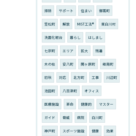
掃除
サポート
住まい
御嵩町
笠松町
解放
MIST工法®︎
東白川村
洗面化粧台
暮らし
はしまし
七宗町
エリア
拡大
残暑
木の柱
安八町
関ヶ原町
岐南町
初秋
対応
北方町
工事
川辺町
池田町
八百津町
オフィス
医療施設
革命
健康的
マスター
ガイド
脅威
病院
白川町
神戸町
スポーツ施設
健康
効果