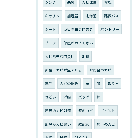
シンク下
悪臭
カビ発生
修理
キッチン
加湿器
北海道
路線バス
シート
カビ除去専門業者
パントリー
ブーツ
部屋がカビくさい
カビ除去専門会社
出費
部屋にカビが生えたら
お風呂のカビ
再発
カビの悩み
布
服
取り方
ひどい
洋服
バッグ
靴
部屋のカビ対策
壁のカビ
ポイント
部屋がカビ臭い
雑配管
床下のカビ
北陸
砂壁
対処方法