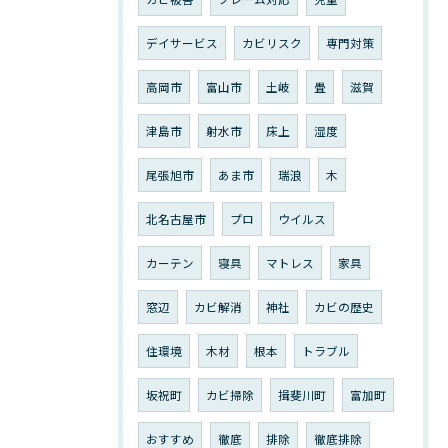
デイサービス
カビリスク
専門対策
高岡市
富山市
土岐
畳
滋賀
津島市
射水市
床上
湿度
尾張旭市
あま市
瑞浪
木
北名古屋市
プロ
ウイルス
カーテン
寝具
マトレス
家具
窓辺
カビ解消
神社
カビの歴史
住環境
木材
根本
トラブル
坂祝町
カビ掃除
揖斐川町
富加町
おすすめ
徹底
排除
徹底排除