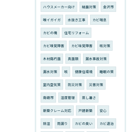
ハウスメーカー向け
結露対策
金沢市
喉イガイガ
水抜き工事
カビ喘息
カビの塊
住宅リフォーム
カビ嗅覚障害
カビ味覚障害
咳対策
木材腐朽菌
真菌類
漏水事故対策
漏水対策
咳
健康住環境
睡眠の質
室内空気質
防災対策
災害対策
南砺市
湿度管理
蒸し暑さ
新築クレーム対応
戸建新築
安心
除湿
雨漏り
カビの臭い
カビ退治