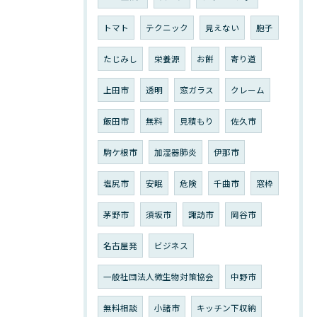
トマト
テクニック
見えない
胞子
たじみし
栄養源
お餅
寄り道
上田市
透明
窓ガラス
クレーム
飯田市
無料
見積もり
佐久市
駒ケ根市
加湿器肺炎
伊那市
塩尻市
安眠
危険
千曲市
窓枠
茅野市
須坂市
諏訪市
岡谷市
名古屋発
ビジネス
一般社団法人微生物対策協会
中野市
無料相談
小諸市
キッチン下収納