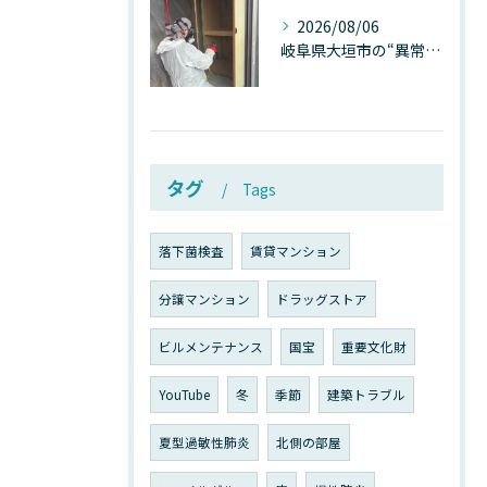
2026/08/06
岐阜県大垣市の“異常に高い気温”が建物内部を腐らせる──深層カビが爆発的に増える本当の理由
タグ
Tags
落下菌検査
賃貸マンション
分譲マンション
ドラッグストア
ビルメンテナンス
国宝
重要文化財
YouTube
冬
季節
建築トラブル
夏型過敏性肺炎
北側の部屋