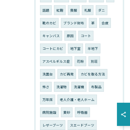
話題
紅麴
喪服
礼服
ダニ
靴のカビ
ブランド財布
革
合皮
キャンバス
原因
コート
コートにカビ
地下室
半地下
アスペルギルス症
花粉
別荘
洗面台
カビ再発
カビを取る方法
怖さ
洗濯物
洗濯機
布製品
万年床
老人介護・老人ホーム
病院施設
黄砂
呼吸器
レザーブーツ
スエードブーツ