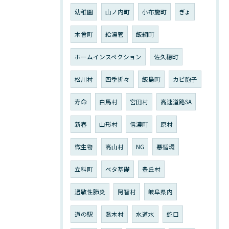
幼稚園
山ノ内町
小布施町
ぎょ
木曾町
給湯管
飯綱町
ホームインスペクション
佐久穂町
松川村
四季折々
飯島町
カビ胞子
寿命
白馬村
宮田村
高速道路SA
新春
山形村
信濃町
原村
微生物
高山村
NG
悪循環
立科町
ベタ基礎
豊丘村
過敏性肺炎
阿智村
岐阜県内
道の駅
喬木村
水道水
蛇口