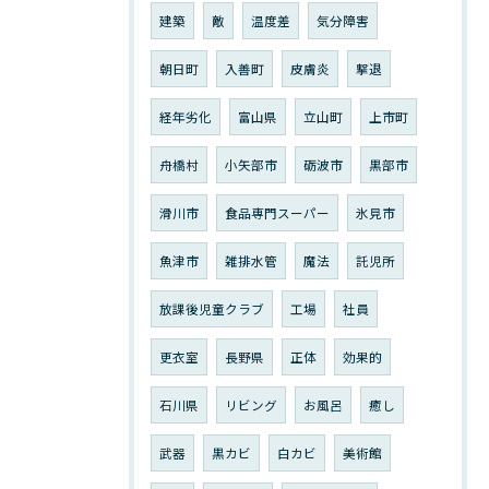
建築
敵
温度差
気分障害
朝日町
入善町
皮膚炎
撃退
経年劣化
富山県
立山町
上市町
舟橋村
小矢部市
砺波市
黒部市
滑川市
食品専門スーパー
氷見市
魚津市
雑排水管
魔法
託児所
放課後児童クラブ
工場
社員
更衣室
長野県
正体
効果的
石川県
リビング
お風呂
癒し
武器
黒カビ
白カビ
美術館