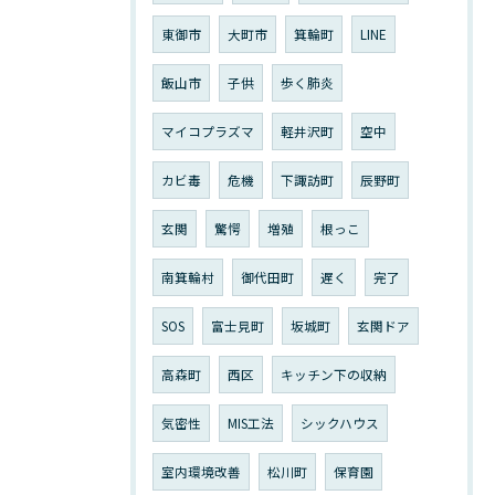
東御市
大町市
箕輪町
LINE
飯山市
子供
歩く肺炎
マイコプラズマ
軽井沢町
空中
カビ毒
危機
下諏訪町
辰野町
玄関
驚愕
増殖
根っこ
南箕輪村
御代田町
遅く
完了
SOS
富士見町
坂城町
玄関ドア
高森町
西区
キッチン下の収納
気密性
MIS工法
シックハウス
室内環境改善
松川町
保育園