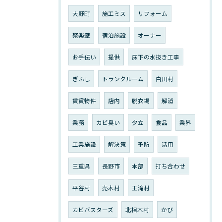
大野町
施工ミス
リフォーム
聚楽壁
宿泊施設
オーナー
お手伝い
提供
床下の水抜き工事
ぎふし
トランクルーム
白川村
賃貸物件
店内
脱衣場
解消
業務
カビ臭い
夕立
食品
業界
工業施設
解決策
予防
活用
三重県
長野市
本部
打ち合わせ
平谷村
売木村
王滝村
カビバスターズ
北相木村
かび