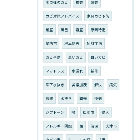
木の柱のカビ
検査
調査
カビ対策アドバイス
家具カビ予防
和室
風呂
寝室
原因特定
尾西市
根本除去
MIST工法
カビ予防
黒いカビ
白いカビ
マットレス
水漏れ
補修
床下水抜き
美濃加茂
解決
病気
影響
水抜き
繁殖
快適
ジプトーン
喉
松本市
侵入
アレルギー問題
菌
清潔
大津市
カビ被害
クレーム対応
児童