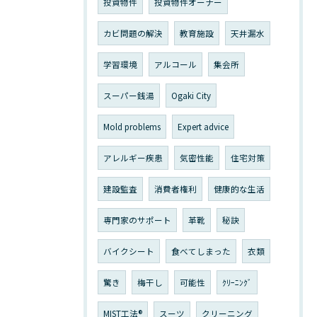
投資物件
投資物件オーナー
カビ問題の解決
教育施設
天井漏水
学習環境
アルコール
集会所
スーパー銭湯
Ogaki City
Mold problems
Expert advice
アレルギー疾患
気密性能
住宅対策
建設監査
消費者権利
健康的な生活
専門家のサポート
革靴
秘訣
バイクシート
食べてしまった
衣類
驚き
梅干し
可能性
ｸﾘｰﾆﾝｸﾞ
MIST工法®
スーツ
クリーニング