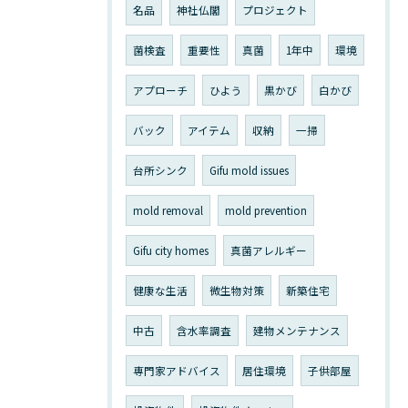
名品
神社仏閣
プロジェクト
菌検査
重要性
真菌
1年中
環境
アプローチ
ひよう
黒かび
白かび
バック
アイテム
収納
一掃
台所シンク
Gifu mold issues
mold removal
mold prevention
Gifu city homes
真菌アレルギー
健康な生活
微生物対策
新築住宅
中古
含水率調査
建物メンテナンス
専門家アドバイス
居住環境
子供部屋