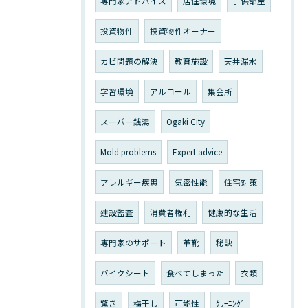
専門家アドバイス
居住環境
子供部屋
投資物件
投資物件オーナー
カビ問題の解決
教育施設
天井漏水
学習環境
アルコール
集会所
スーパー銭湯
Ogaki City
Mold problems
Expert advice
アレルギー疾患
気密性能
住宅対策
建設監査
消費者権利
健康的な生活
専門家のサポート
革靴
秘訣
バイクシート
食べてしまった
衣類
驚き
梅干し
可能性
ｸﾘｰﾆﾝｸﾞ