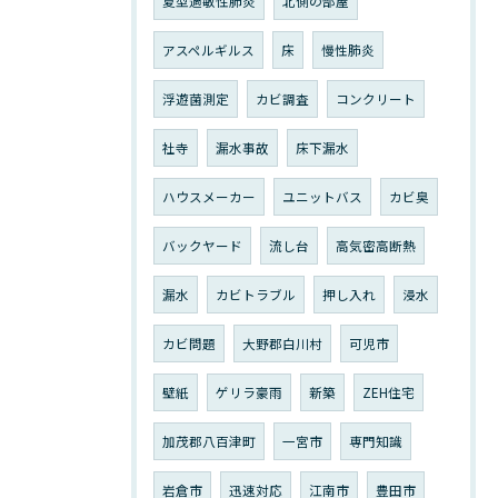
夏型過敏性肺炎
北側の部屋
アスペルギルス
床
慢性肺炎
浮遊菌測定
カビ調査
コンクリート
社寺
漏水事故
床下漏水
ハウスメーカー
ユニットバス
カビ臭
バックヤード
流し台
高気密高断熱
漏水
カビトラブル
押し入れ
浸水
カビ問題
大野郡白川村
可児市
壁紙
ゲリラ豪雨
新築
ZEH住宅
加茂郡八百津町
一宮市
専門知識
岩倉市
迅速対応
江南市
豊田市