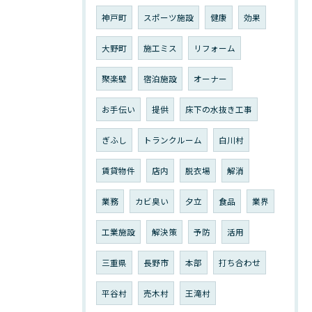
神戸町
スポーツ施設
健康
効果
大野町
施工ミス
リフォーム
聚楽壁
宿泊施設
オーナー
お手伝い
提供
床下の水抜き工事
ぎふし
トランクルーム
白川村
賃貸物件
店内
脱衣場
解消
業務
カビ臭い
夕立
食品
業界
工業施設
解決策
予防
活用
三重県
長野市
本部
打ち合わせ
平谷村
売木村
王滝村