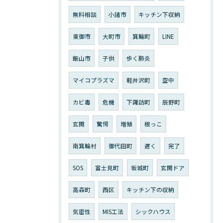
無料相談
小諸市
キッチン下収納
東御市
大町市
箕輪町
LINE
飯山市
子供
歩く肺炎
マイコプラズマ
軽井沢町
空中
カビ毒
危機
下諏訪町
辰野町
玄関
驚愕
増殖
根っこ
南箕輪村
御代田町
遅く
完了
SOS
富士見町
坂城町
玄関ドア
高森町
西区
キッチン下の収納
気密性
MIS工法
シックハウス