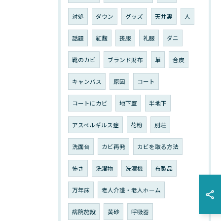
対処
ダウン
グッズ
天井裏
人
話題
紅麴
喪服
礼服
ダニ
靴のカビ
ブランド財布
革
合皮
キャンバス
原因
コート
コートにカビ
地下室
半地下
アスペルギルス症
花粉
別荘
洗面台
カビ再発
カビを取る方法
怖さ
洗濯物
洗濯機
布製品
万年床
老人介護・老人ホーム
病院施設
黄砂
呼吸器