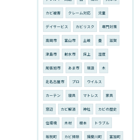
カビ被害
クレーム対応
児童
デイサービス
カビリスク
専門対策
高岡市
富山市
土岐
畳
滋賀
津島市
射水市
床上
湿度
尾張旭市
あま市
瑞浪
木
北名古屋市
プロ
ウイルス
カーテン
寝具
マトレス
家具
窓辺
カビ解消
神社
カビの歴史
住環境
木材
根本
トラブル
坂祝町
カビ掃除
揖斐川町
富加町