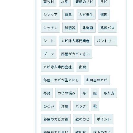
南牧村
水垢
青緑のサビ
サビ
シンク下
悪臭
カビ発生
修理
キッチン
加湿器
北海道
路線バス
シート
カビ除去専門業者
パントリー
ブーツ
部屋がカビくさい
カビ除去専門会社
出費
部屋にカビが生えたら
お風呂のカビ
再発
カビの悩み
布
服
取り方
ひどい
洋服
バッグ
靴
部屋のカビ対策
壁のカビ
ポイント
部屋がカビ臭い
雑配管
床下のカビ