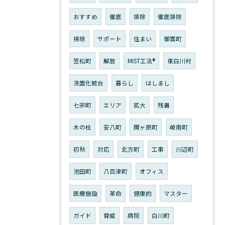
おすすめ
徹底
排除
徹底排除
掃除
サポート
住まい
御嵩町
笠松町
解放
MIST工法®︎
東白川村
洗面化粧台
暮らし
はしまし
七宗町
エリア
拡大
残暑
木の柱
安八町
関ヶ原町
岐南町
初秋
対応
北方町
工事
川辺町
池田町
八百津町
オフィス
医療施設
革命
健康的
マスター
ガイド
脅威
病院
白川町