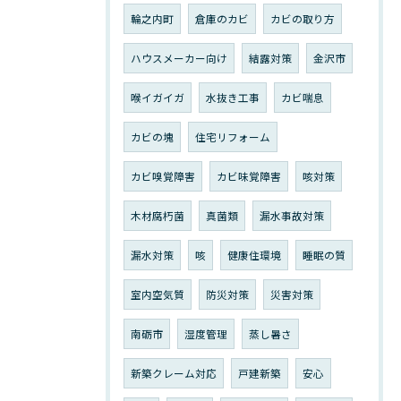
輪之内町
倉庫のカビ
カビの取り方
ハウスメーカー向け
結露対策
金沢市
喉イガイガ
水抜き工事
カビ喘息
カビの塊
住宅リフォーム
カビ嗅覚障害
カビ味覚障害
咳対策
木材腐朽菌
真菌類
漏水事故対策
漏水対策
咳
健康住環境
睡眠の質
室内空気質
防災対策
災害対策
南砺市
湿度管理
蒸し暑さ
新築クレーム対応
戸建新築
安心