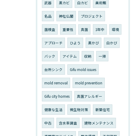
武器
黒カビ
白カビ
美術館
名品
神社仏閣
プロジェクト
菌検査
重要性
真菌
1年中
環境
アプローチ
ひよう
黒かび
白かび
バック
アイテム
収納
一掃
台所シンク
Gifu mold issues
mold removal
mold prevention
Gifu city homes
真菌アレルギー
健康な生活
微生物対策
新築住宅
中古
含水率調査
建物メンテナンス