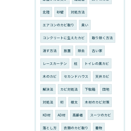
北陸
砂壁
対処方法
エアコンのカビ取り
臭い
コンクリートに生えたカビ
取り除く方法
消す方法
放置
除去
古い家
レースカーテン
枕
トイレの黒カビ
木のカビ
セカンドハウス
天井カビ
解決法
カビ対処法
下駄箱
団地
対処法
桁
根太
木材のカビ対策
KD材
AD材
高齢者
スーツのカビ
落とし方
衣類のカビ取り
着物