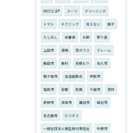
MIST工法®
スーツ
クリーニング
トマト
テクニック
見えない
胞子
たじみし
栄養源
お餅
寄り道
上田市
透明
窓ガラス
クレーム
飯田市
無料
見積もり
佐久市
駒ケ根市
加湿器肺炎
伊那市
塩尻市
安眠
危険
千曲市
窓枠
茅野市
須坂市
諏訪市
岡谷市
名古屋発
ビジネス
一般社団法人微生物対策協会
中野市