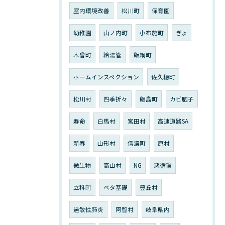
室内環境改善
松川町
保育園
幼稚園
山ノ内町
小布施町
ぎょ
木曾町
給湯管
飯綱町
ホームインスペクション
佐久穂町
松川村
四季折々
飯島町
カビ胞子
寿命
白馬村
宮田村
高速道路SA
新春
山形村
信濃町
原村
微生物
高山村
NG
悪循環
立科町
ベタ基礎
豊丘村
過敏性肺炎
阿智村
岐阜県内