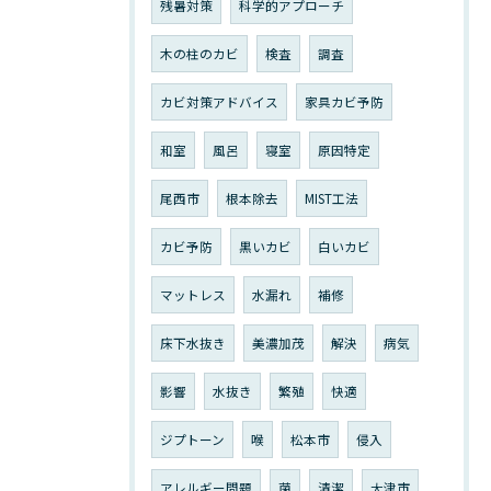
残暑対策
科学的アプローチ
木の柱のカビ
検査
調査
カビ対策アドバイス
家具カビ予防
和室
風呂
寝室
原因特定
尾西市
根本除去
MIST工法
カビ予防
黒いカビ
白いカビ
マットレス
水漏れ
補修
床下水抜き
美濃加茂
解決
病気
影響
水抜き
繁殖
快適
ジプトーン
喉
松本市
侵入
アレルギー問題
菌
清潔
大津市