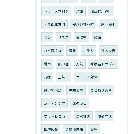
トリコスポロン
対策
加茂郡川辺町
本巣郡北方町
安八郡神戸町
床下浸水
肺炎
リスク
気温差
頭痛
カビ菌検査
部屋
ホテル
浸水被害
関市
熱中症
天気
呼吸器トラブル
石柱
土岐市
カーテン対策
窓辺の清潔
睡眠環境
カビ取り業者
カーテンケア
床のカビ
マットレスカビ
漏水被害
快適生活
環境改善
美濃加茂市
最強