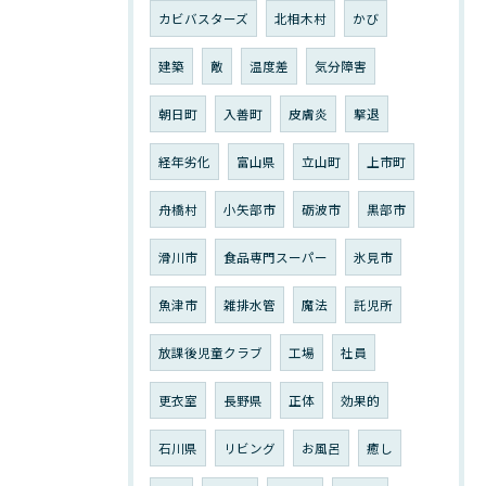
カビバスターズ
北相木村
かび
建築
敵
温度差
気分障害
朝日町
入善町
皮膚炎
撃退
経年劣化
富山県
立山町
上市町
舟橋村
小矢部市
砺波市
黒部市
滑川市
食品専門スーパー
氷見市
魚津市
雑排水管
魔法
託児所
放課後児童クラブ
工場
社員
更衣室
長野県
正体
効果的
石川県
リビング
お風呂
癒し