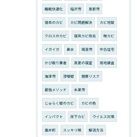
睡眠快適化
稲沢市
恵那市
寝具のカビ
カビ問題解決
カビ地獄
クロスのカビ
寝具カビ除去
喉カビ
イガイガ
鼻水
瑞浪市
中古住宅
かび取り業者
真夏の寝室
現地調査
海津市
漆喰壁
健康リスク
最強メソッド
本巣市
じゅらく壁のカビ
カビの色
インパクト
床下カビ
ウイルス対策
垂井町
スッキリ喉
解消方法