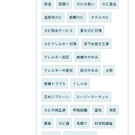
除湿
雨漏り
カビの臭い
カビ退治
温泉地カビ
旅館カビ
ホテルカビ
カビ除去サービス
夏のカビ対策
カビアレルギー対策
床下水抜き工事
アレルギー反応
皮膚のかゆみ
アレルギーの症状
目のかゆみ
大雨
皮膚トラブル
くしゃみ
天井ジプトーン
スーパーマーケット
カビの発生源
呼吸困難
空気
測定
業者
カビ菌
見積り
科学的調査