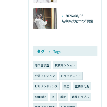
2026/08/06
岐阜県大垣市の“異常に高い気温”が建物内部を腐らせる──深層カビが爆発的に増える本当の理由
タグ
Tags
落下菌検査
賃貸マンション
分譲マンション
ドラッグストア
ビルメンテナンス
国宝
重要文化財
YouTube
冬
季節
建築トラブル