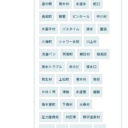
道の駅
喬木村
水道水
蛇口
長和町
銅管
ピンホール
中川村
木島平村
バスタイム
排水
蔓延
小海町
シャワー水栓
川上村
洗濯パン
阿南町
朝日村
昭和区
排水トラブル
赤カビ
排水口
筑北村
上松町
青木村
負担
かほく市
凍結
水道管
破裂
南木曾町
下條村
大桑村
圧力差換気
対応策
野沢温泉村