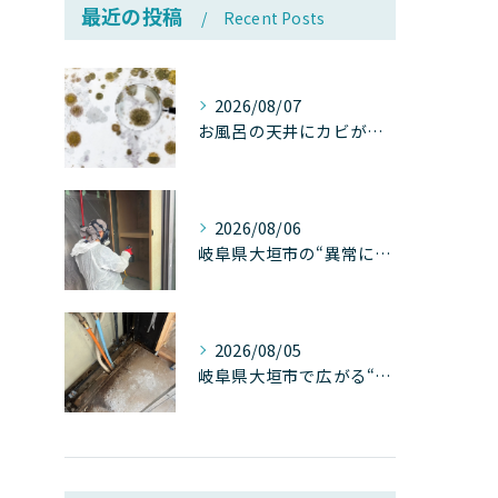
最近の投稿
Recent Posts
2026/08/07
お風呂の天井にカビが生えたら要注意！2026年8月の猛暑・高湿度で急増する浴室カビの原因と正しい対策
2026/08/06
岐阜県大垣市の“異常に高い気温”が建物内部を腐らせる──深層カビが爆発的に増える本当の理由
2026/08/05
岐阜県大垣市で広がる“深層カビ汚染”──なぜ除カビが必要なのか、建物内部で起きている見えない危機