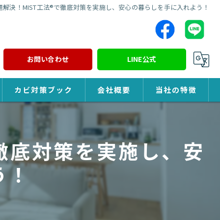
解決！MIST工法®で徹底対策を実施し、安心の暮らしを手に入れよう！
お問い合わせ
LINE公式
カビ対策ブック
会社概要
当社の特徴
カビ対策
で徹底対策を実施し、安
除カビ
う！
防カビ
カビ