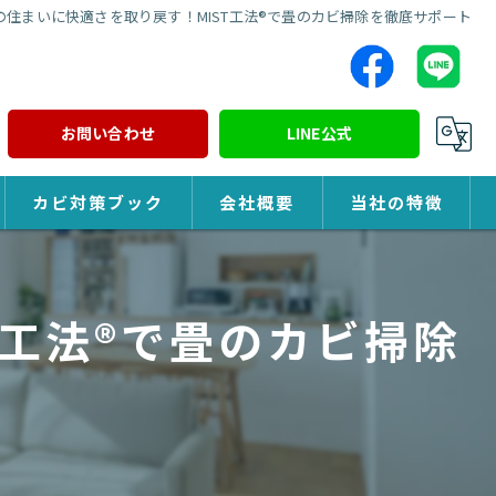
の住まいに快適さを取り戻す！MIST工法®で畳のカビ掃除を徹底サポート
お問い合わせ
LINE公式
カビ対策ブック
会社概要
当社の特徴
カビ対策
T工法®で畳のカビ掃除
除カビ
防カビ
カビ