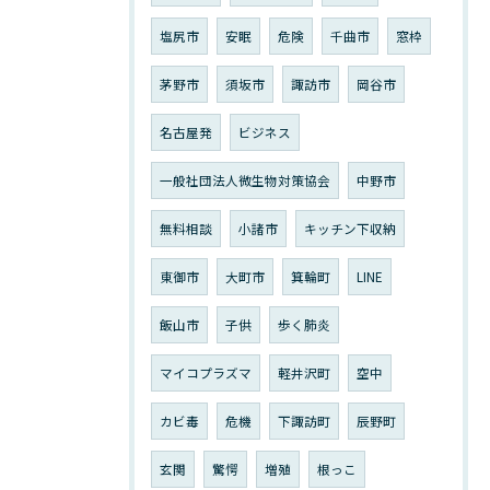
塩尻市
安眠
危険
千曲市
窓枠
茅野市
須坂市
諏訪市
岡谷市
名古屋発
ビジネス
一般社団法人微生物対策協会
中野市
無料相談
小諸市
キッチン下収納
東御市
大町市
箕輪町
LINE
飯山市
子供
歩く肺炎
マイコプラズマ
軽井沢町
空中
カビ毒
危機
下諏訪町
辰野町
玄関
驚愕
増殖
根っこ