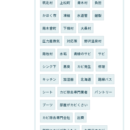
筑北村
上松町
青木村
負担
かほく市
凍結
水道管
破裂
南木曾町
下條村
大桑村
圧力差換気
対応策
野沢温泉村
南牧村
水垢
青緑のサビ
サビ
シンク下
悪臭
カビ発生
修理
キッチン
加湿器
北海道
路線バス
シート
カビ除去専門業者
パントリー
ブーツ
部屋がカビくさい
カビ除去専門会社
出費