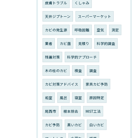
皮膚トラブル
くしゃみ
天井ジプトーン
スーパーマーケット
カビの発生源
呼吸困難
空気
測定
業者
カビ菌
見積り
科学的調査
残暑対策
科学的アプローチ
木の柱のカビ
検査
調査
カビ対策アドバイス
家具カビ予防
和室
風呂
寝室
原因特定
尾西市
根本除去
MIST工法
カビ予防
黒いカビ
白いカビ