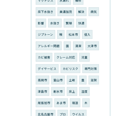
マットレス
水漏れ
補修
床下水抜き
美濃加茂
解決
病気
影響
水抜き
繁殖
快適
ジプトーン
喉
松本市
侵入
アレルギー問題
菌
清潔
大津市
カビ被害
クレーム対応
児童
デイサービス
カビリスク
専門対策
高岡市
富山市
土岐
畳
滋賀
津島市
射水市
床上
湿度
尾張旭市
あま市
瑞浪
木
北名古屋市
プロ
ウイルス