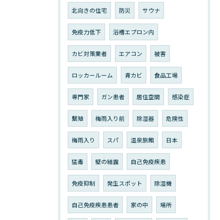
北向きの住宅
防災
サウナ
免疫力低下
浴槽エプロン内
カビ対策業者
エアコン
被害
ロッカールーム
青カビ
食品工場
専門家
ガン患者
居住空間
感染症
繫殖
梅雨入り前
除湿器
危険性
梅雨入り
スパ
温泉旅館
日本
猛毒
壁の結露
自己免疫疾患
免疫抑制
発生スポット
除湿機
自己免疫疾患患者
家の中
場所