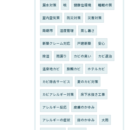
漏水対策
咳
健康住環境
睡眠の質
室内空気質
防災対策
災害対策
南砺市
湿度管理
蒸し暑さ
新築クレーム対応
戸建新築
安心
除湿
雨漏り
カビの臭い
カビ退治
温泉地カビ
旅館カビ
ホテルカビ
カビ除去サービス
夏のカビ対策
カビアレルギー対策
床下水抜き工事
アレルギー反応
皮膚のかゆみ
アレルギーの症状
目のかゆみ
大雨