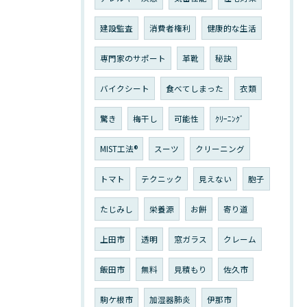
建設監査
消費者権利
健康的な生活
専門家のサポート
革靴
秘訣
バイクシート
食べてしまった
衣類
驚き
梅干し
可能性
ｸﾘｰﾆﾝｸﾞ
MIST工法®
スーツ
クリーニング
トマト
テクニック
見えない
胞子
たじみし
栄養源
お餅
寄り道
上田市
透明
窓ガラス
クレーム
飯田市
無料
見積もり
佐久市
駒ケ根市
加湿器肺炎
伊那市