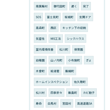
南箕輪村
御代田町
遅く
完了
SOS
富士見町
坂城町
玄関ドア
高森町
西区
キッチン下の収納
気密性
MIS工法
シックハウス
室内環境改善
松川町
保育園
幼稚園
山ノ内町
小布施町
ぎょ
木曾町
給湯管
飯綱町
ホームインスペクション
佐久穂町
松川村
四季折々
飯島町
カビ胞子
寿命
白馬村
宮田村
高速道路SA