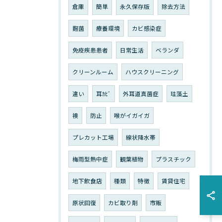
倉庫
簡単
永久保存版
除去方法
麴菌
療養環境
カビ感染症
免疫疾患患者
日常生活
ベランダ
クリーンルーム
ハウスクリーニング
違い
耳ｶﾋﾞ
外耳道真菌症
珪藻土
襖
防止
喉がイガイガ
プレカット工場
線状降水帯
梅雨型熱中症
観葉植物
プラスチック
地下飲食店
種類
特徴
賃貸住宅
原状回復
カビ取り剤
市販