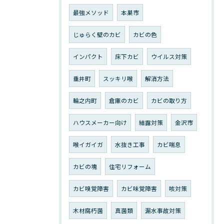
最強メソッド
本巣市
じゅらく壁のカビ
カビの色
インパクト
床下カビ
ウイルス対策
垂井町
スッキリ喉
解消方法
輪之内町
倉庫のカビ
カビの取り方
ハウスメーカー向け
結露対策
金沢市
喉イガイガ
水抜き工事
カビ喘息
カビの塊
住宅リフォーム
カビ嗅覚障害
カビ味覚障害
咳対策
木材腐朽菌
真菌類
漏水事故対策