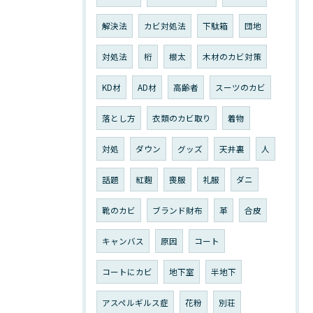
解決法
カビ対処法
下駄箱
団地
対処法
桁
根太
木材のカビ対策
KD材
AD材
高齢者
スーツのカビ
落とし方
衣類のカビ取り
着物
対処
ダウン
グッズ
天井裏
人
話題
紅麴
喪服
礼服
ダニ
靴のカビ
ブランド財布
革
合皮
キャンバス
原因
コート
コートにカビ
地下室
半地下
アスペルギルス症
花粉
別荘