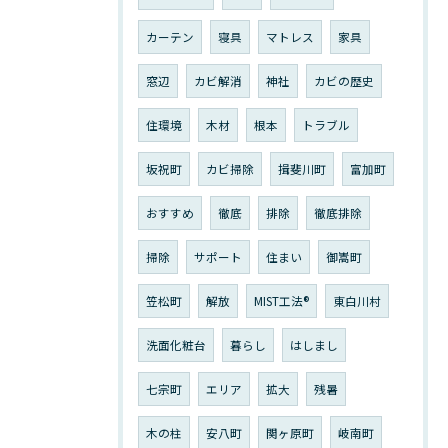
カーテン
寝具
マトレス
家具
窓辺
カビ解消
神社
カビの歴史
住環境
木材
根本
トラブル
坂祝町
カビ掃除
揖斐川町
富加町
おすすめ
徹底
排除
徹底排除
掃除
サポート
住まい
御嵩町
笠松町
解放
MIST工法®︎
東白川村
洗面化粧台
暮らし
はしまし
七宗町
エリア
拡大
残暑
木の柱
安八町
関ヶ原町
岐南町