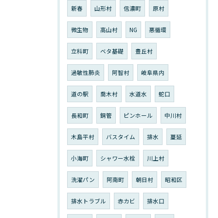
新春
山形村
信濃町
原村
微生物
高山村
NG
悪循環
立科町
ベタ基礎
豊丘村
過敏性肺炎
阿智村
岐阜県内
道の駅
喬木村
水道水
蛇口
長和町
銅管
ピンホール
中川村
木島平村
バスタイム
排水
蔓延
小海町
シャワー水栓
川上村
洗濯パン
阿南町
朝日村
昭和区
排水トラブル
赤カビ
排水口