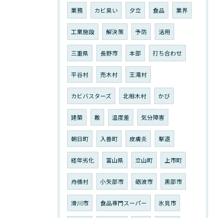
業務
カビ臭い
夕立
食品
業界
工業施設
解決策
予防
活用
三重県
長野市
本部
打ち合わせ
平谷村
売木村
王滝村
カビバスターズ
北相木村
かび
建築
敵
温度差
気分障害
朝日町
入善町
皮膚炎
撃退
経年劣化
富山県
立山町
上市町
舟橋村
小矢部市
砺波市
黒部市
滑川市
食品専門スーパー
氷見市