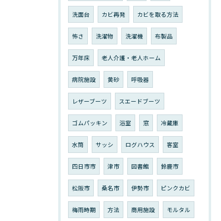
洗面台
カビ再発
カビを取る方法
怖さ
洗濯物
洗濯機
布製品
万年床
老人介護・老人ホーム
病院施設
黄砂
呼吸器
レザーブーツ
スエードブーツ
ゴムパッキン
浴室
窓
冷蔵庫
水筒
サッシ
ログハウス
客室
四日市市
津市
図書館
鈴鹿市
松阪市
桑名市
伊勢市
ピンクカビ
梅雨時期
方法
商用施設
モルタル