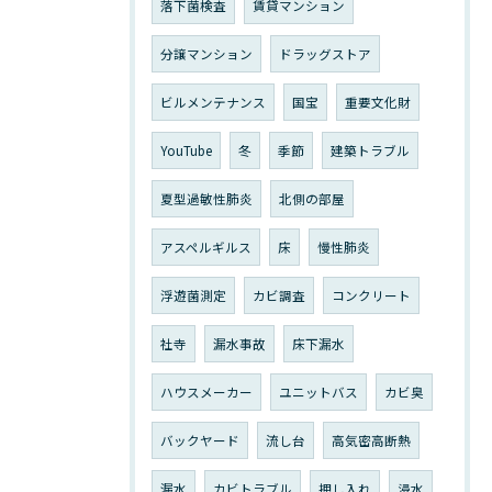
落下菌検査
賃貸マンション
分譲マンション
ドラッグストア
ビルメンテナンス
国宝
重要文化財
YouTube
冬
季節
建築トラブル
夏型過敏性肺炎
北側の部屋
アスペルギルス
床
慢性肺炎
浮遊菌測定
カビ調査
コンクリート
社寺
漏水事故
床下漏水
ハウスメーカー
ユニットバス
カビ臭
バックヤード
流し台
高気密高断熱
漏水
カビトラブル
押し入れ
浸水