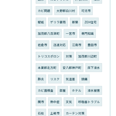
カビ問題
大野郡白川村
可児市
壁紙
ゲリラ豪雨
新築
ZEH住宅
加茂郡八百津町
一宮市
専門知識
岩倉市
迅速対応
江南市
豊田市
トリコスポロン
対策
加茂郡川辺町
本巣郡北方町
安八郡神戸町
床下浸水
肺炎
リスク
気温差
頭痛
カビ菌検査
部屋
ホテル
浸水被害
関市
熱中症
天気
呼吸器トラブル
石柱
土岐市
カーテン対策