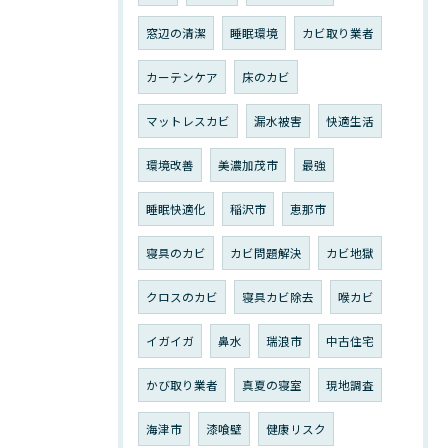
窓辺の清潔
睡眠環境
カビ取り業者
カーテンケア
床のカビ
マットレスカビ
漏水被害
快適生活
環境改善
美濃加茂市
最強
睡眠快適化
稲沢市
恵那市
寝具のカビ
カビ問題解決
カビ地獄
クロスのカビ
寝具カビ除去
喉カビ
イガイガ
鼻水
瑞浪市
中古住宅
かび取り業者
真夏の寝室
現地調査
海津市
漆喰壁
健康リスク