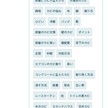
部屋にカビが生えたら
お風呂のカビ
再発
カビの悩み
布
服
取り方
ひどい
洋服
バッグ
靴
部屋のカビ対策
壁のカビ
ポイント
部屋がカビ臭い
雑配管
床下のカビ
北陸
砂壁
対処方法
エアコンのカビ取り
臭い
コンクリートに生えたカビ
取り除く方法
消す方法
放置
除去
古い家
レースカーテン
枕
トイレの黒カビ
木のカビ
セカンドハウス
天井カビ