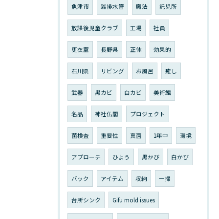
魚津市
雑排水管
魔法
託児所
放課後児童クラブ
工場
社員
更衣室
長野県
正体
効果的
石川県
リビング
お風呂
癒し
武器
黒カビ
白カビ
美術館
名品
神社仏閣
プロジェクト
菌検査
重要性
真菌
1年中
環境
アプローチ
ひよう
黒かび
白かび
バック
アイテム
収納
一掃
台所シンク
Gifu mold issues