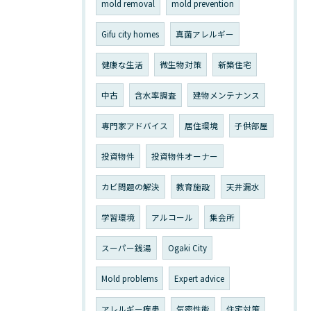
mold removal
mold prevention
Gifu city homes
真菌アレルギー
健康な生活
微生物対策
新築住宅
中古
含水率調査
建物メンテナンス
専門家アドバイス
居住環境
子供部屋
投資物件
投資物件オーナー
カビ問題の解決
教育施設
天井漏水
学習環境
アルコール
集会所
スーパー銭湯
Ogaki City
Mold problems
Expert advice
アレルギー疾患
気密性能
住宅対策