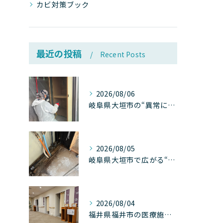
カビ対策ブック
最近の投稿
Recent Posts
2026/08/06
岐阜県大垣市の“異常に高い気温”が建物内部を腐らせる──深層カビが爆発的に増える本当の理由
2026/08/05
岐阜県大垣市で広がる“深層カビ汚染”──なぜ除カビが必要なのか、建物内部で起きている見えない危機
2026/08/04
福井県福井市の医療施設で広がる“見えないカビ汚染”──なぜ除カビが必須なのか、その本質を徹底解説