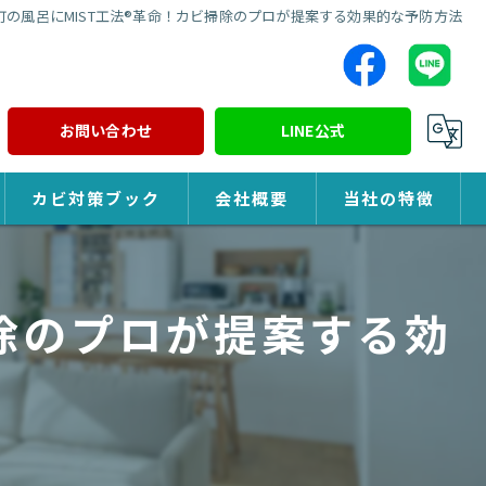
町の風呂にMIST工法®革命！カビ掃除のプロが提案する効果的な予防方法
お問い合わせ
LINE公式
カビ対策ブック
会社概要
当社の特徴
カビ対策
掃除のプロが提案する効
除カビ
防カビ
カビ