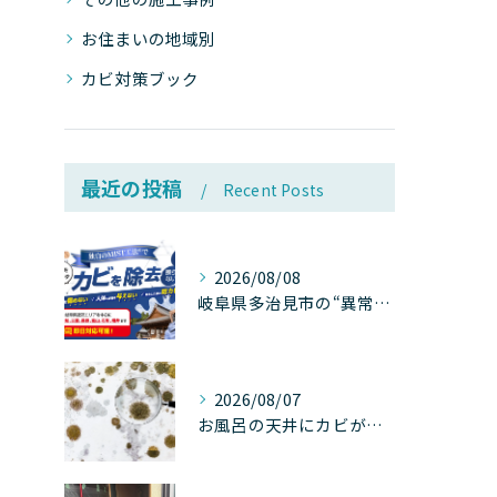
お住まいの地域別
カビ対策ブック
最近の投稿
Recent Posts
2026/08/08
岐阜県多治見市の“異常な高温”が建物内部を破壊する──深層カビが急増する危険な温度差の正体
2026/08/07
お風呂の天井にカビが生えたら要注意！2026年8月の猛暑・高湿度で急増する浴室カビの原因と正しい対策