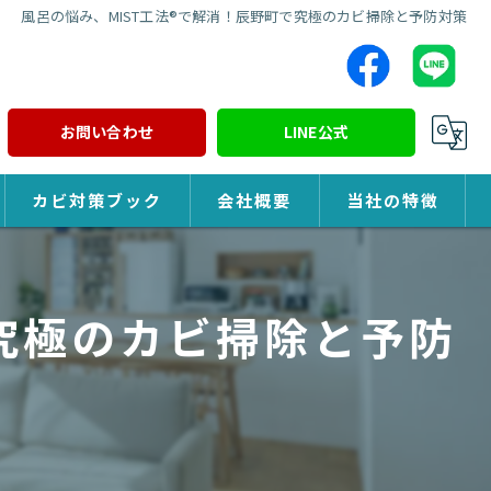
風呂の悩み、MIST工法®で解消！辰野町で究極のカビ掃除と予防対策
お問い合わせ
LINE公式
カビ対策ブック
会社概要
当社の特徴
カビ対策
で究極のカビ掃除と予防
除カビ
防カビ
カビ