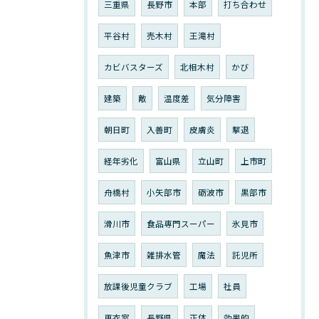
三重県
長野市
本部
打ち合わせ
平谷村
売木村
王滝村
カビバスターズ
北相木村
かび
建築
敵
温度差
気分障害
朝日町
入善町
皮膚炎
撃退
経年劣化
富山県
立山町
上市町
舟橋村
小矢部市
砺波市
黒部市
滑川市
食品専門スーパー
氷見市
魚津市
雑排水管
魔法
託児所
放課後児童クラブ
工場
社員
更衣室
長野県
正体
効果的