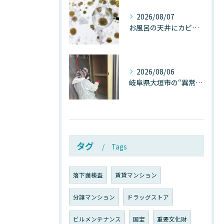
2026/08/07
お風呂の天井にカビが生えたら要注意！2026年8月の猛暑・高湿度で急増する浴室カビの原因と正しい対策
2026/08/06
岐阜県大垣市の“異常に高い気温”が建物内部を腐らせる──深層カビが爆発的に増える本当の理由
タグ
Tags
落下菌検査
賃貸マンション
分譲マンション
ドラッグストア
ビルメンテナンス
国宝
重要文化財