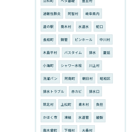
立科町
ベタ基礎
豊丘村
過敏性肺炎
阿智村
岐阜県内
道の駅
喬木村
水道水
蛇口
長和町
銅管
ピンホール
中川村
木島平村
バスタイム
排水
蔓延
小海町
シャワー水栓
川上村
洗濯パン
阿南町
朝日村
昭和区
排水トラブル
赤カビ
排水口
筑北村
上松町
青木村
負担
かほく市
凍結
水道管
破裂
南木曾町
下條村
大桑村