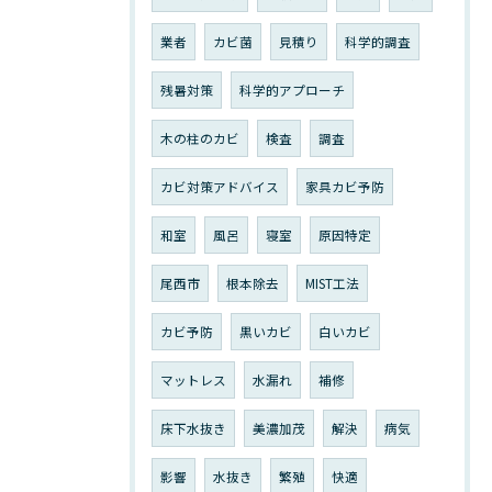
業者
カビ菌
見積り
科学的調査
残暑対策
科学的アプローチ
木の柱のカビ
検査
調査
カビ対策アドバイス
家具カビ予防
和室
風呂
寝室
原因特定
尾西市
根本除去
MIST工法
カビ予防
黒いカビ
白いカビ
マットレス
水漏れ
補修
床下水抜き
美濃加茂
解決
病気
影響
水抜き
繁殖
快適