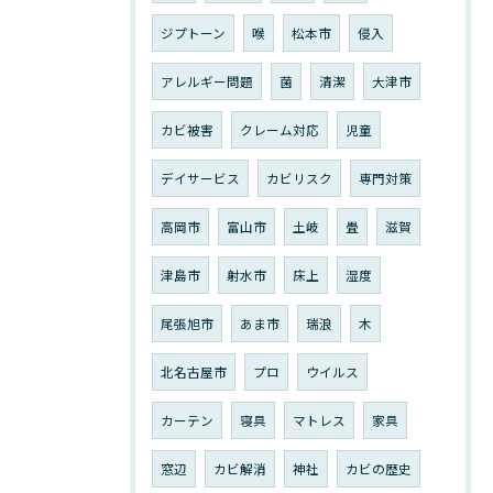
ジプトーン
喉
松本市
侵入
アレルギー問題
菌
清潔
大津市
カビ被害
クレーム対応
児童
デイサービス
カビリスク
専門対策
高岡市
富山市
土岐
畳
滋賀
津島市
射水市
床上
湿度
尾張旭市
あま市
瑞浪
木
北名古屋市
プロ
ウイルス
カーテン
寝具
マトレス
家具
窓辺
カビ解消
神社
カビの歴史