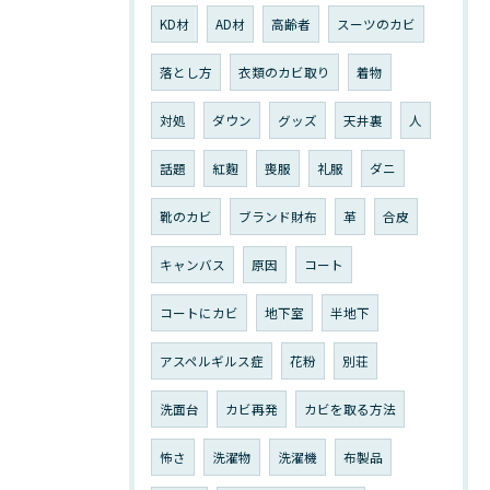
KD材
AD材
高齢者
スーツのカビ
落とし方
衣類のカビ取り
着物
対処
ダウン
グッズ
天井裏
人
話題
紅麴
喪服
礼服
ダニ
靴のカビ
ブランド財布
革
合皮
キャンバス
原因
コート
コートにカビ
地下室
半地下
アスペルギルス症
花粉
別荘
洗面台
カビ再発
カビを取る方法
怖さ
洗濯物
洗濯機
布製品