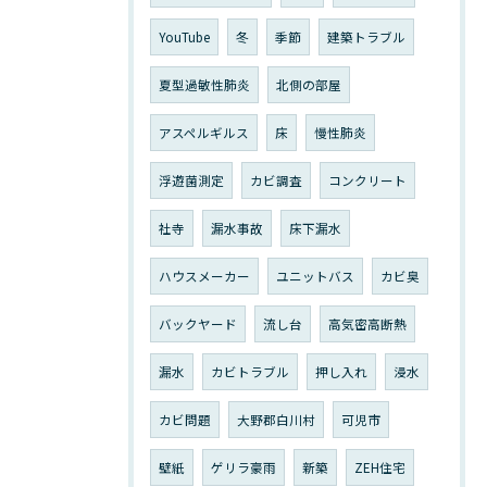
YouTube
冬
季節
建築トラブル
夏型過敏性肺炎
北側の部屋
アスペルギルス
床
慢性肺炎
浮遊菌測定
カビ調査
コンクリート
社寺
漏水事故
床下漏水
ハウスメーカー
ユニットバス
カビ臭
バックヤード
流し台
高気密高断熱
漏水
カビトラブル
押し入れ
浸水
カビ問題
大野郡白川村
可児市
壁紙
ゲリラ豪雨
新築
ZEH住宅