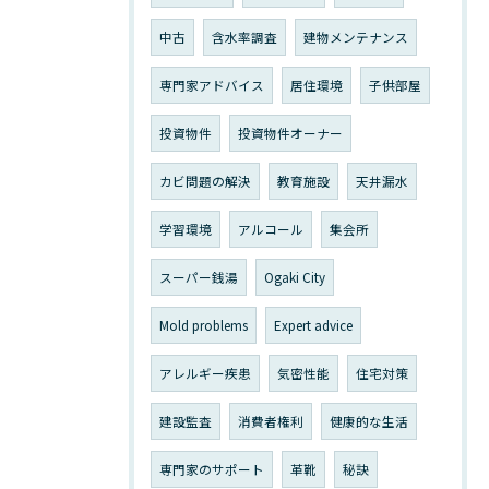
中古
含水率調査
建物メンテナンス
専門家アドバイス
居住環境
子供部屋
投資物件
投資物件オーナー
カビ問題の解決
教育施設
天井漏水
学習環境
アルコール
集会所
スーパー銭湯
Ogaki City
Mold problems
Expert advice
アレルギー疾患
気密性能
住宅対策
建設監査
消費者権利
健康的な生活
専門家のサポート
革靴
秘訣