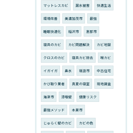
マットレスカビ
漏水被害
快適生活
環境改善
美濃加茂市
最強
睡眠快適化
稲沢市
恵那市
寝具のカビ
カビ問題解決
カビ地獄
クロスのカビ
寝具カビ除去
喉カビ
イガイガ
鼻水
瑞浪市
中古住宅
かび取り業者
真夏の寝室
現地調査
海津市
漆喰壁
健康リスク
最強メソッド
本巣市
じゅらく壁のカビ
カビの色