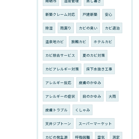
南砺市
湿度管理
蒸し暑さ
新築クレーム対応
戸建新築
安心
除湿
雨漏り
カビの臭い
カビ退治
温泉地カビ
旅館カビ
ホテルカビ
カビ除去サービス
夏のカビ対策
カビアレルギー対策
床下水抜き工事
アレルギー反応
皮膚のかゆみ
アレルギーの症状
目のかゆみ
大雨
皮膚トラブル
くしゃみ
天井ジプトーン
スーパーマーケット
カビの発生源
呼吸困難
空気
測定