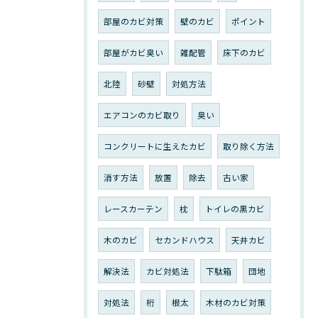
部屋のカビ対策
壁のカビ
ポイント
部屋がカビ臭い
雑配管
床下のカビ
北陸
砂壁
対処方法
エアコンのカビ取り
臭い
コンクリートに生えたカビ
取り除く方法
消す方法
放置
除去
古い家
レースカーテン
枕
トイレの黒カビ
木のカビ
セカンドハウス
天井カビ
解決法
カビ対処法
下駄箱
団地
対処法
桁
根太
木材のカビ対策