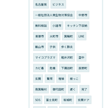
名古屋発
ビジネス
一般社団法人微生物対策協会
中野市
無料相談
小諸市
キッチン下収納
東御市
大町市
箕輪町
LINE
飯山市
子供
歩く肺炎
マイコプラズマ
軽井沢町
空中
カビ毒
危機
下諏訪町
辰野町
玄関
驚愕
増殖
根っこ
南箕輪村
御代田町
遅く
完了
SOS
富士見町
坂城町
玄関ドア