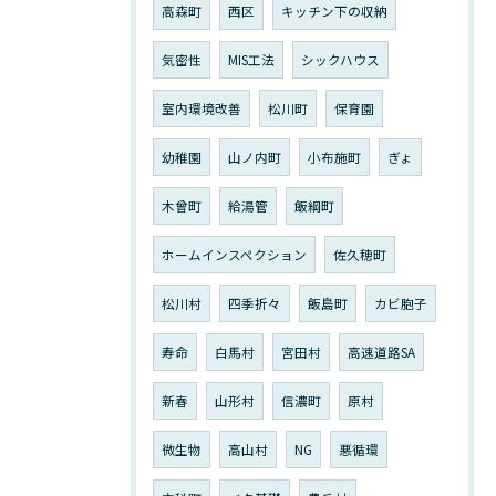
高森町
西区
キッチン下の収納
気密性
MIS工法
シックハウス
室内環境改善
松川町
保育園
幼稚園
山ノ内町
小布施町
ぎょ
木曾町
給湯管
飯綱町
ホームインスペクション
佐久穂町
松川村
四季折々
飯島町
カビ胞子
寿命
白馬村
宮田村
高速道路SA
新春
山形村
信濃町
原村
微生物
高山村
NG
悪循環