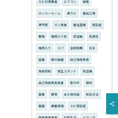
カビ対策業者
エアコン
被害
ロッカールーム
青カビ
食品工場
専門家
ガン患者
居住空間
感染症
繫殖
梅雨入り前
除湿器
危険性
梅雨入り
スパ
温泉旅館
日本
猛毒
壁の結露
自己免疫疾患
免疫抑制
発生スポット
除湿機
自己免疫疾患患者
家の中
場所
倉庫
簡単
永久保存版
除去方法
麴菌
療養環境
カビ感染症
免疫疾患患者
日常生活
ベランダ