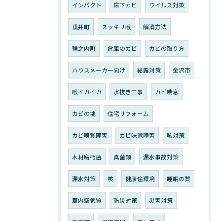
インパクト
床下カビ
ウイルス対策
垂井町
スッキリ喉
解消方法
輪之内町
倉庫のカビ
カビの取り方
ハウスメーカー向け
結露対策
金沢市
喉イガイガ
水抜き工事
カビ喘息
カビの塊
住宅リフォーム
カビ嗅覚障害
カビ味覚障害
咳対策
木材腐朽菌
真菌類
漏水事故対策
漏水対策
咳
健康住環境
睡眠の質
室内空気質
防災対策
災害対策