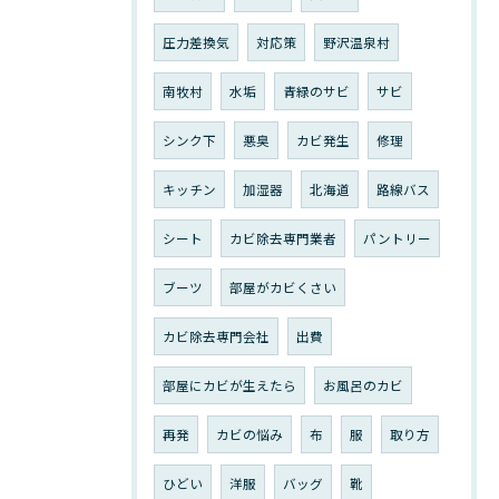
圧力差換気
対応策
野沢温泉村
南牧村
水垢
青緑のサビ
サビ
シンク下
悪臭
カビ発生
修理
キッチン
加湿器
北海道
路線バス
シート
カビ除去専門業者
パントリー
ブーツ
部屋がカビくさい
カビ除去専門会社
出費
部屋にカビが生えたら
お風呂のカビ
再発
カビの悩み
布
服
取り方
ひどい
洋服
バッグ
靴