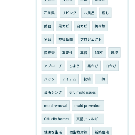
石川県
リビング
お風呂
癒し
武器
黒カビ
白カビ
美術館
名品
神社仏閣
プロジェクト
菌検査
重要性
真菌
1年中
環境
アプローチ
ひよう
黒かび
白かび
バック
アイテム
収納
一掃
台所シンク
Gifu mold issues
mold removal
mold prevention
Gifu city homes
真菌アレルギー
健康な生活
微生物対策
新築住宅