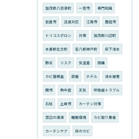
加茂郡八百津町
一宮市
専門知識
岩倉市
迅速対応
江南市
豊田市
トリコスポロン
対策
加茂郡川辺町
本巣郡北方町
安八郡神戸町
床下浸水
肺炎
リスク
気温差
頭痛
カビ菌検査
部屋
ホテル
浸水被害
関市
熱中症
天気
呼吸器トラブル
石柱
土岐市
カーテン対策
窓辺の清潔
睡眠環境
カビ取り業者
カーテンケア
床のカビ