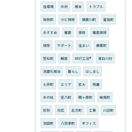
住環境
木材
根本
トラブル
坂祝町
カビ掃除
揖斐川町
富加町
おすすめ
徹底
排除
徹底排除
掃除
サポート
住まい
御嵩町
笠松町
解放
MIST工法®︎
東白川村
洗面化粧台
暮らし
はしまし
七宗町
エリア
拡大
残暑
木の柱
安八町
関ヶ原町
岐南町
初秋
対応
北方町
工事
川辺町
池田町
八百津町
オフィス