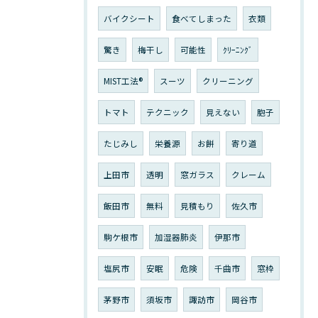
バイクシート
食べてしまった
衣類
驚き
梅干し
可能性
ｸﾘｰﾆﾝｸﾞ
MIST工法®
スーツ
クリーニング
トマト
テクニック
見えない
胞子
たじみし
栄養源
お餅
寄り道
上田市
透明
窓ガラス
クレーム
飯田市
無料
見積もり
佐久市
駒ケ根市
加湿器肺炎
伊那市
塩尻市
安眠
危険
千曲市
窓枠
茅野市
須坂市
諏訪市
岡谷市