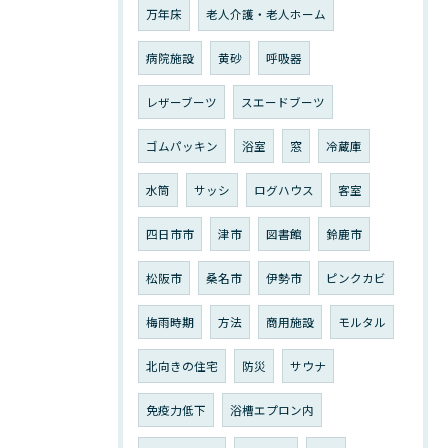
万年床
老人介護・老人ホーム
病院施設
黄砂
呼吸器
レザーブーツ
スエードブーツ
ゴムパッキン
浴室
窓
冷蔵庫
水筒
サッシ
ログハウス
客室
四日市市
津市
図書館
鈴鹿市
松阪市
桑名市
伊勢市
ピンクカビ
梅雨時期
方法
商用施設
モルタル
北向きの住宅
防災
サウナ
免疫力低下
浴槽エプロン内